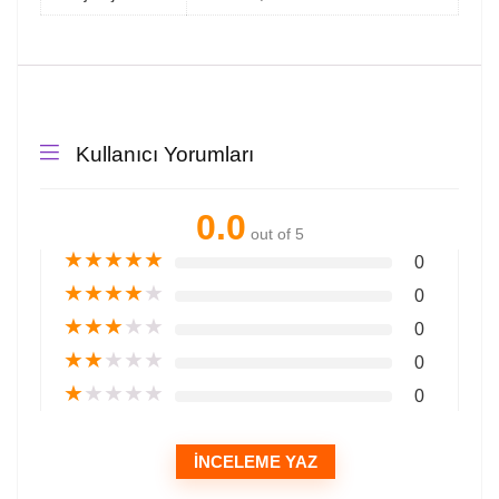
Kullanıcı Yorumları
0.0
out of 5
★
★
★
★
★
0
★
★
★
★
★
0
★
★
★
★
★
0
★
★
★
★
★
0
★
★
★
★
★
0
İNCELEME YAZ