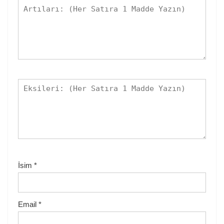
İsim
*
Email
*