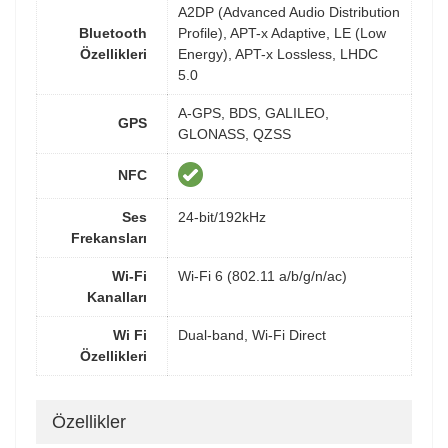
A2DP (Advanced Audio Distribution
Bluetooth
Profile), APT-x Adaptive, LE (Low
Özellikleri
Energy), APT-x Lossless, LHDC
5.0
A-GPS, BDS, GALILEO,
GPS
GLONASS, QZSS
NFC
Ses
24-bit/192kHz
Frekansları
Wi-Fi
Wi-Fi 6 (802.11 a/b/g/n/ac)
Kanalları
Wi Fi
Dual-band, Wi-Fi Direct
Özellikleri
Özellikler