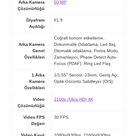
Arka Kamera
50 MP
Çözünürlüğü
Diyafram
f/1.9
Açıklığı
Coğrafi konum etiketleme,
Arka Kamera
Dokunmatik Odaklama, Led flaş,
Genel
Otomatik odaklama, Portre Modu,
Özellikleri
Zamanlayıcı, Phase Detect Auto-
Focus (PDAF), Ring Led Flaş
1.Arka
1/1.55" Sensör, 23mm, Geniş Açı,
Kamera
Optik Görüntü Sabitleyici (OIS)
Özellikleri
Video
2160p (Ultra HD) 4K
Çözünürlüğü
Video FPS
30 FPS
Değeri
Video Kayıt
1080p@30fps, 2160p@30fps