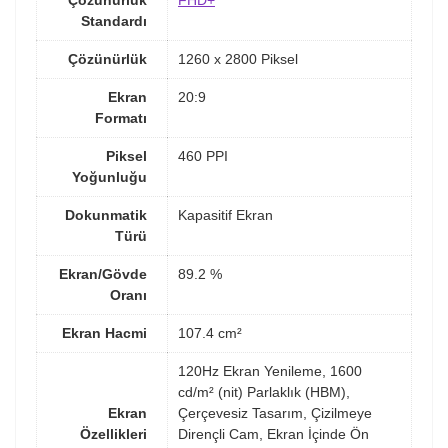
Çözünürlük
FHD+
Standardı
Çözünürlük
1260 x 2800 Piksel
Ekran
20:9
Formatı
Piksel
460 PPI
Yoğunluğu
Dokunmatik
Kapasitif Ekran
Türü
Ekran/Gövde
89.2 %
Oranı
Ekran Hacmi
107.4 cm²
120Hz Ekran Yenileme, 1600
cd/m² (nit) Parlaklık (HBM),
Ekran
Çerçevesiz Tasarım, Çizilmeye
Özellikleri
Dirençli Cam, Ekran İçinde Ön