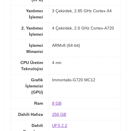
Yardımcı
3 Çekirdek, 2.85 GHz Cortex-X4
İşlemci
2. Yardımcı
4 Çekirdek, 2.0 GHz Cortex-A720
İşlemci
İşlemci
ARMv8 (64-bit)
Mimarisi
CPU Üretim
4 nm
Teknolojisi
Grafik
Immortalis-G720 MC12
İşlemcisi
(GPU)
Ram
8 GB
Dahili Hafıza
256 GB
Dahili
UFS 2.2