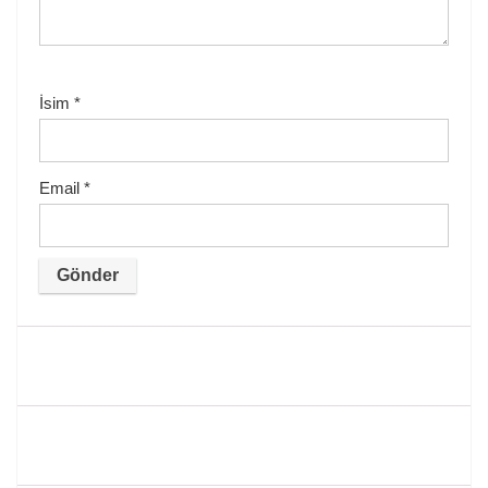
İsim
*
Email
*