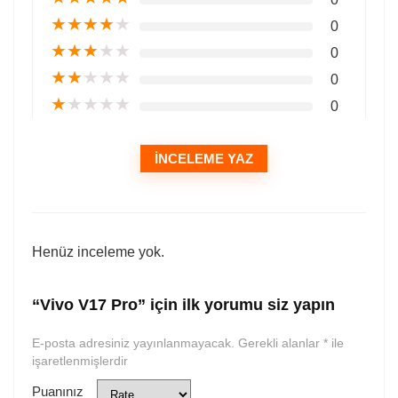
★
★
★
★
★
0
★
★
★
★
★
0
★
★
★
★
★
0
★
★
★
★
★
0
İNCELEME YAZ
Henüz inceleme yok.
“Vivo V17 Pro” için ilk yorumu siz yapın
E-posta adresiniz yayınlanmayacak.
Gerekli alanlar
*
ile
işaretlenmişlerdir
Puanınız