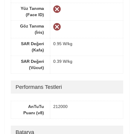
Yüz Tanıma
(Face ID)
Göz Tanıma
(İris)
SAR Değeri
0.95 W/kg
(Kafa)
SAR Değeri
0.39 W/kg
(Vücut)
Performans Testleri
AnTuTu
212000
Puanı (v8)
Batarya