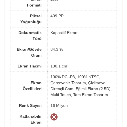
Formatı
Piksel
409 PPI
Yoğunluğu
Dokunmatik
Kapasitif Ekran
Türü
Ekran/Gövde
84.3 %
Oranı
Ekran Hacmi
100.1 cm²
100% DCI-P3, 100% NTSC,
Ekran
Çerçevesiz Tasarım, Çizilmeye
Özellikleri
Dirençli Cam, Eğimli Ekran (2.5D),
Multi Touch, Tam Ekran Tasarım
Renk Sayısı
16 Milyon
Katlanabilir
Ekran