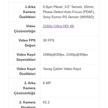
1.Arka
0.8µm Piksel, 1/2" Sensör, 26mm,
Kamera
Phase Detect Auto-Focus (PDAF),
Özellikleri
Sony Exmor RS Sensör (IMX582)
Video
2160p (Ultra HD) 4K
Çözünürlüğü
Video FPS
30 FPS
Değeri
Video Kayıt
1080p@30fps, 2160p@30fps
Seçenekleri
Video Kayıt
Yavaş Çekim Video Kayıt
Özellikleri
2. Arka
8 MP
Kamera
Çözünürlüğü
2. Kamera
f/2.2
Diyafram