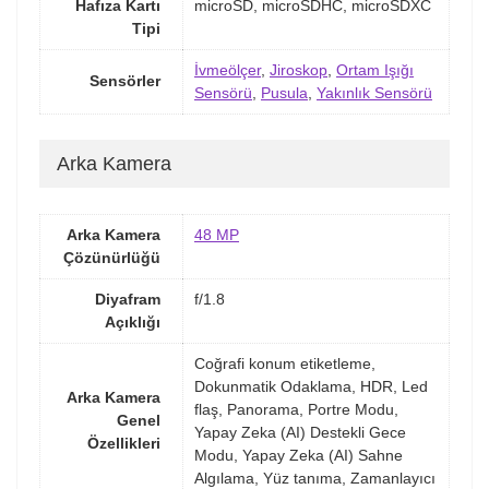
Hafıza Kartı
microSD, microSDHC, microSDXC
Tipi
İvmeölçer
,
Jiroskop
,
Ortam Işığı
Sensörler
Sensörü
,
Pusula
,
Yakınlık Sensörü
Arka Kamera
Arka Kamera
48 MP
Çözünürlüğü
Diyafram
f/1.8
Açıklığı
Coğrafi konum etiketleme,
Dokunmatik Odaklama, HDR, Led
Arka Kamera
flaş, Panorama, Portre Modu,
Genel
Yapay Zeka (AI) Destekli Gece
Özellikleri
Modu, Yapay Zeka (AI) Sahne
Algılama, Yüz tanıma, Zamanlayıcı