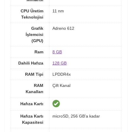
CPU Üretim
11 nm
Teknolojisi
Grafik
Adreno 612
İşlemcisi
(GPU)
Ram
8 GB
Dahili Hafıza
128 GB
RAM Tipi
LPDDR4x
RAM
Çift Kanal
Kanalları
Hafıza Kartı
Hafıza Kartı
microSD, 256 GB'a kadar
Kapasitesi