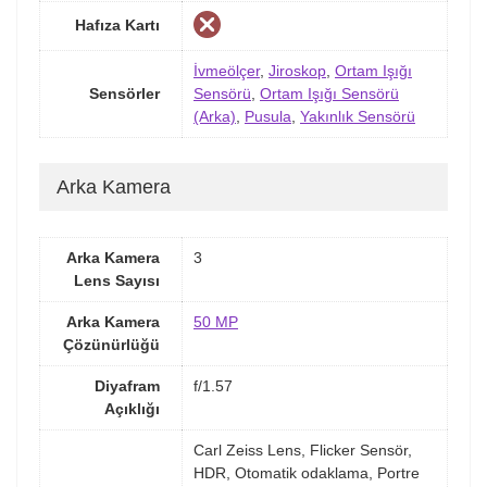
Hafıza Kartı
İvmeölçer
,
Jiroskop
,
Ortam Işığı
Sensörler
Sensörü
,
Ortam Işığı Sensörü
(Arka)
,
Pusula
,
Yakınlık Sensörü
Arka Kamera
Arka Kamera
3
Lens Sayısı
Arka Kamera
50 MP
Çözünürlüğü
Diyafram
f/1.57
Açıklığı
Carl Zeiss Lens, Flicker Sensör,
HDR, Otomatik odaklama, Portre