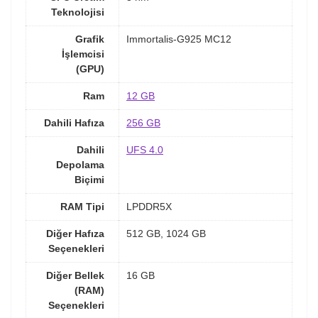
Teknolojisi
Grafik
Immortalis-G925 MC12
İşlemcisi
(GPU)
Ram
12 GB
Dahili Hafıza
256 GB
Dahili
UFS 4.0
Depolama
Biçimi
RAM Tipi
LPDDR5X
Diğer Hafıza
512 GB, 1024 GB
Seçenekleri
Diğer Bellek
16 GB
(RAM)
Seçenekleri