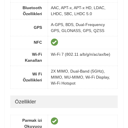
Bluetooth
AAC, APT-x, APT-x HD, LDAC,
Özellikleri
LHDC, SBC, LHDC 5.0
A-GPS, BDS, Dual-Frequency
GPS
GPS, GLONASS, GPS, QZSS
NFC
Wi-Fi
Wi-Fi 7 (802.11 a/b/g/n/ac/ax/be)
Kanalları
2X MIMO, Dual-Band (5GHz),
Wi Fi
MIMO, MU-MIMO, Wi-Fi Display,
Özellikleri
Wi-Fi Hotspot
Özellikler
Parmak izi
Okuyucu