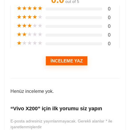
out of 5
★
★
★
★
★
0
★
★
★
★
★
0
★
★
★
★
★
0
★
★
★
★
★
0
★
★
★
★
★
0
İNCELEME YAZ
Henüz inceleme yok.
“Vivo X200” için ilk yorumu siz yapın
E-posta adresiniz yayınlanmayacak.
Gerekli alanlar
*
ile
işaretlenmişlerdir