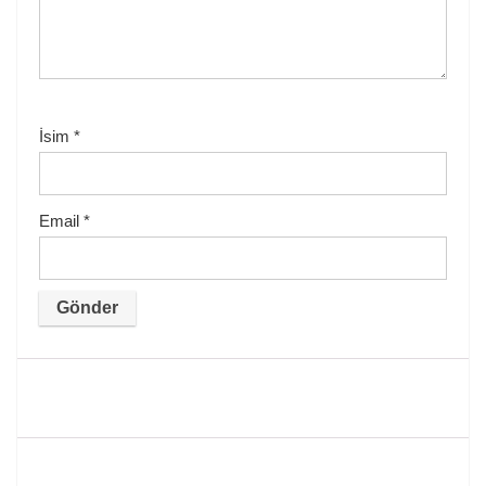
İsim
*
Email
*