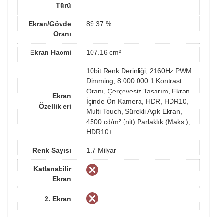
Türü
Ekran/Gövde
89.37 %
Oranı
Ekran Hacmi
107.16 cm²
10bit Renk Derinliği, 2160Hz PWM
Dimming, 8.000.000:1 Kontrast
Oranı, Çerçevesiz Tasarım, Ekran
Ekran
İçinde Ön Kamera, HDR, HDR10,
Özellikleri
Multi Touch, Sürekli Açık Ekran,
4500 cd/m² (nit) Parlaklık (Maks.),
HDR10+
Renk Sayısı
1.7 Milyar
Katlanabilir
Ekran
2. Ekran