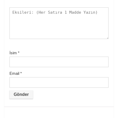
İsim
*
Email
*