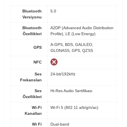
Bluetooth
5.0
Versiyonu
Bluetooth
A2DP (Advanced Audio Distribution
Özellikleri
Profile), LE (Low Energy)
A-GPS, BDS, GALILEO,
GPS
GLONASS, GPS, QZSS
NFC
Ses
24-bit/192kHz
Frekansları
Ses
Hi-Res Audio Sertifikası
Özellikleri
Wi-Fi
Wi-Fi 5 (802.11 a/b/g/n/ac)
Kanalları
Wi Fi
Dual-band