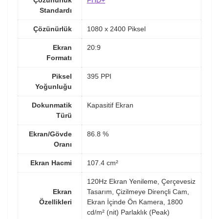
Çözünürlük
FHD+
Standardı
Çözünürlük
1080 x 2400 Piksel
Ekran
20:9
Formatı
Piksel
395 PPI
Yoğunluğu
Dokunmatik
Kapasitif Ekran
Türü
Ekran/Gövde
86.8 %
Oranı
Ekran Hacmi
107.4 cm²
120Hz Ekran Yenileme, Çerçevesiz
Ekran
Tasarım, Çizilmeye Dirençli Cam,
Özellikleri
Ekran İçinde Ön Kamera, 1800
cd/m² (nit) Parlaklık (Peak)