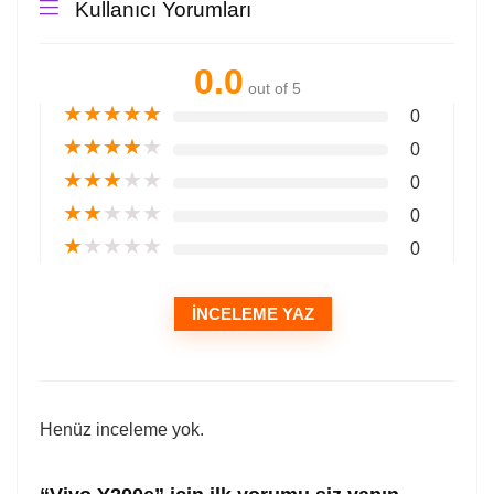
Kullanıcı Yorumları
0.0
out of 5
★
★
★
★
★
0
★
★
★
★
★
0
★
★
★
★
★
0
★
★
★
★
★
0
★
★
★
★
★
0
İNCELEME YAZ
Henüz inceleme yok.