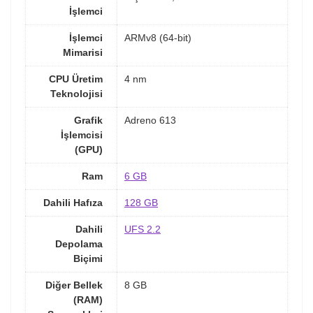
İşlemci
İşlemci
ARMv8 (64-bit)
Mimarisi
CPU Üretim
4 nm
Teknolojisi
Grafik
Adreno 613
İşlemcisi
(GPU)
Ram
6 GB
Dahili Hafıza
128 GB
Dahili
UFS 2.2
Depolama
Biçimi
Diğer Bellek
8 GB
(RAM)