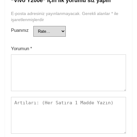
“Vivo Y200e” için ilk yorumu siz yapın
E-posta adresiniz yayınlanmayacak.
Gerekli alanlar
*
ile
işaretlenmişlerdir
Puanınız
Yorumun
*