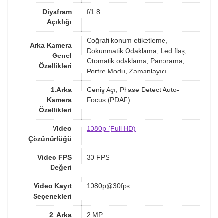
Diyafram
f/1.8
Açıklığı
Coğrafi konum etiketleme,
Arka Kamera
Dokunmatik Odaklama, Led flaş,
Genel
Otomatik odaklama, Panorama,
Özellikleri
Portre Modu, Zamanlayıcı
1.Arka
Geniş Açı, Phase Detect Auto-
Kamera
Focus (PDAF)
Özellikleri
Video
1080p (Full HD)
Çözünürlüğü
Video FPS
30 FPS
Değeri
Video Kayıt
1080p@30fps
Seçenekleri
2. Arka
2 MP