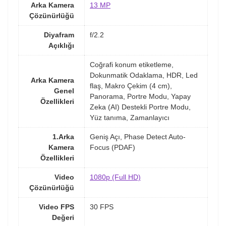
Arka Kamera
13 MP
Çözünürlüğü
Diyafram
f/2.2
Açıklığı
Coğrafi konum etiketleme,
Dokunmatik Odaklama, HDR, Led
Arka Kamera
flaş, Makro Çekim (4 cm),
Genel
Panorama, Portre Modu, Yapay
Özellikleri
Zeka (AI) Destekli Portre Modu,
Yüz tanıma, Zamanlayıcı
1.Arka
Geniş Açı, Phase Detect Auto-
Kamera
Focus (PDAF)
Özellikleri
Video
1080p (Full HD)
Çözünürlüğü
Video FPS
30 FPS
Değeri