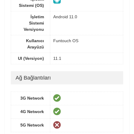
Sistemi (OS)
İşletim
Android 11.0
Sistemi
Versiyonu
Kullanıcı
Funtouch OS
Arayüzü
UI (Versiyon)
11.1
Ağ Bağlantıları
3G Network
4G Network
5G Network