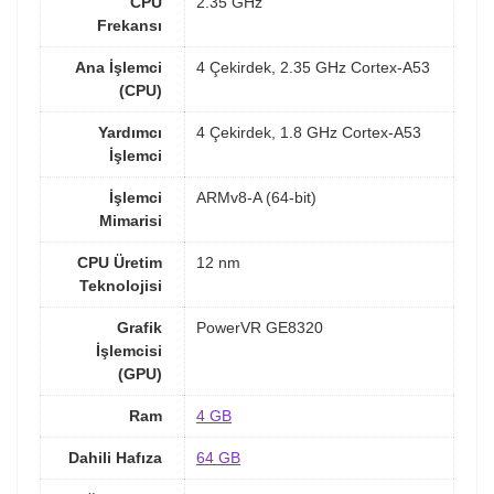
CPU
2.35 GHz
Frekansı
Ana İşlemci
4 Çekirdek, 2.35 GHz Cortex-A53
(CPU)
Yardımcı
4 Çekirdek, 1.8 GHz Cortex-A53
İşlemci
İşlemci
ARMv8-A (64-bit)
Mimarisi
CPU Üretim
12 nm
Teknolojisi
Grafik
PowerVR GE8320
İşlemcisi
(GPU)
Ram
4 GB
Dahili Hafıza
64 GB