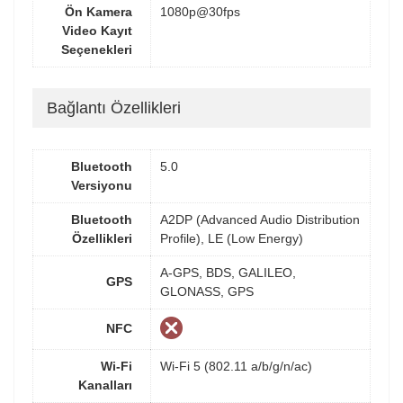
Ön Kamera
1080p@30fps
Video Kayıt
Seçenekleri
Bağlantı Özellikleri
Bluetooth
5.0
Versiyonu
Bluetooth
A2DP (Advanced Audio Distribution
Özellikleri
Profile), LE (Low Energy)
A-GPS, BDS, GALILEO,
GPS
GLONASS, GPS
NFC
Wi-Fi
Wi-Fi 5 (802.11 a/b/g/n/ac)
Kanalları