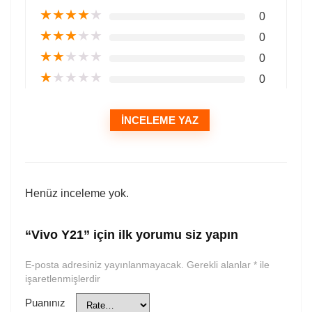
★
★
★
★
★
0
★
★
★
★
★
0
★
★
★
★
★
0
★
★
★
★
★
0
İNCELEME YAZ
Henüz inceleme yok.
“Vivo Y21” için ilk yorumu siz yapın
E-posta adresiniz yayınlanmayacak.
Gerekli alanlar
*
ile
işaretlenmişlerdir
Puanınız