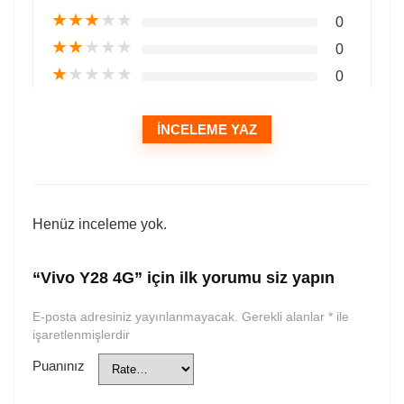
★
★
★
★
★
0
★
★
★
★
★
0
★
★
★
★
★
0
İNCELEME YAZ
Henüz inceleme yok.
“Vivo Y28 4G” için ilk yorumu siz yapın
E-posta adresiniz yayınlanmayacak.
Gerekli alanlar
*
ile
işaretlenmişlerdir
Puanınız