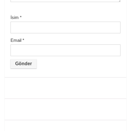
İsim
*
Email
*