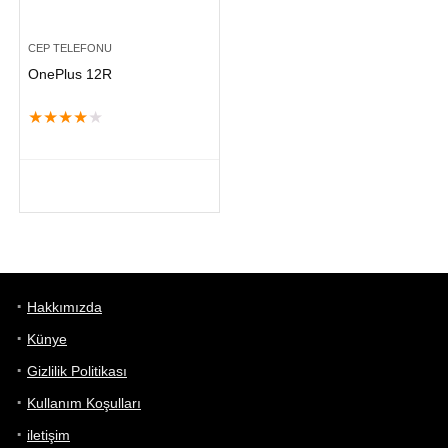
CEP TELEFONU
OnePlus 12R
★
★
★
★
★
Hakkımızda
Künye
Gizlilik Politikası
Kullanım Koşulları
iletişim