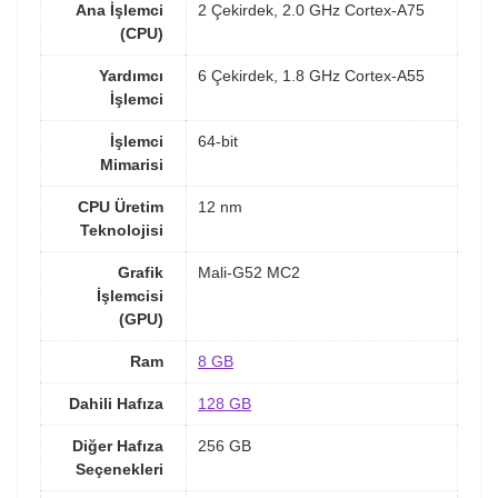
Ana İşlemci
2 Çekirdek, 2.0 GHz Cortex-A75
(CPU)
Yardımcı
6 Çekirdek, 1.8 GHz Cortex-A55
İşlemci
İşlemci
64-bit
Mimarisi
CPU Üretim
12 nm
Teknolojisi
Grafik
Mali-G52 MC2
İşlemcisi
(GPU)
Ram
8 GB
Dahili Hafıza
128 GB
Diğer Hafıza
256 GB
Seçenekleri