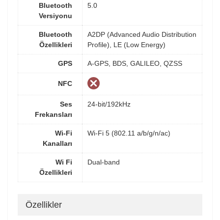
Bluetooth
5.0
Versiyonu
Bluetooth
A2DP (Advanced Audio Distribution
Özellikleri
Profile), LE (Low Energy)
GPS
A-GPS, BDS, GALILEO, QZSS
NFC
Ses
24-bit/192kHz
Frekansları
Wi-Fi
Wi-Fi 5 (802.11 a/b/g/n/ac)
Kanalları
Wi Fi
Dual-band
Özellikleri
Özellikler