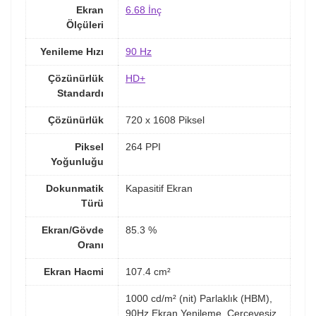
Ekran
6.68 İnç
Ölçüleri
Yenileme Hızı
90 Hz
Çözünürlük
HD+
Standardı
Çözünürlük
720 x 1608 Piksel
Piksel
264 PPI
Yoğunluğu
Dokunmatik
Kapasitif Ekran
Türü
Ekran/Gövde
85.3 %
Oranı
Ekran Hacmi
107.4 cm²
1000 cd/m² (nit) Parlaklık (HBM),
90Hz Ekran Yenileme, Çerçevesiz