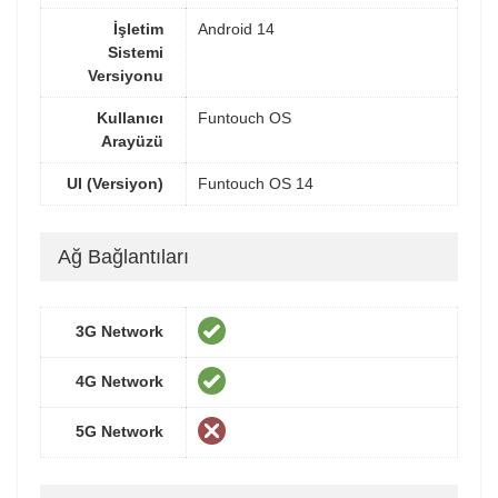
İşletim
Android 14
Sistemi
Versiyonu
Kullanıcı
Funtouch OS
Arayüzü
UI (Versiyon)
Funtouch OS 14
Ağ Bağlantıları
3G Network
4G Network
5G Network