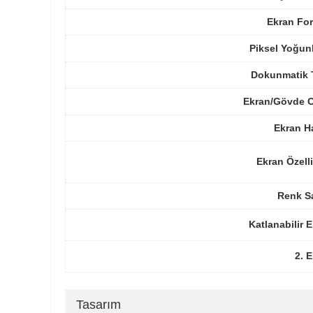
Ekran For
Piksel Yoğun
Dokunmatik 
Ekran/Gövde O
Ekran H
Ekran Özelli
Renk Sa
Katlanabilir 
2. 
Tasarım