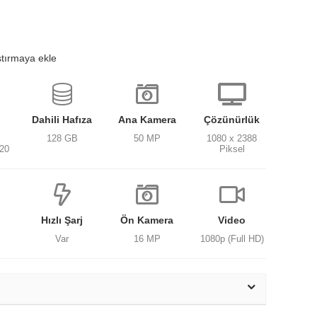
ştırmaya ekle
Dahili Hafıza
Ana Kamera
Çözünürlük
128 GB
50 MP
1080 x 2388
020
Piksel
Hızlı Şarj
Ön Kamera
Video
Var
16 MP
1080p (Full HD)