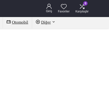
0
Giriş
Favoriler
Karşılaştır
Otomobil
Diğer