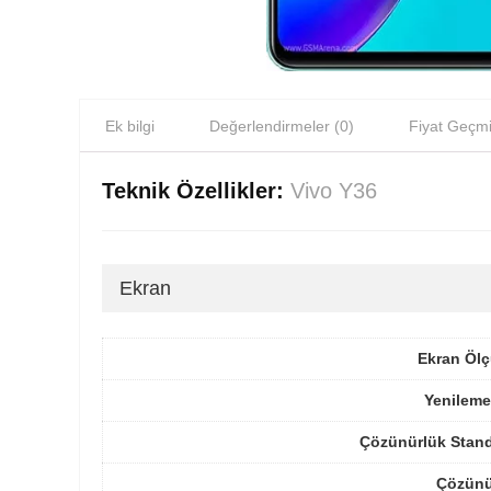
Ek bilgi
Değerlendirmeler (0)
Fiyat Geçmi
Teknik Özellikler:
Vivo Y36
Ekran
Ekran Ölç
Yenileme
Çözünürlük Stand
Çözünü