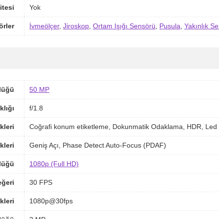
itesi
Yok
örler
İvmeölçer
,
Jiroskop
,
Ortam Işığı Sensörü
,
Pusula
,
Yakınlık S
lüğü
50 MP
klığı
f/1.8
kleri
Coğrafi konum etiketleme, Dokunmatik Odaklama, HDR, Led 
kleri
Geniş Açı, Phase Detect Auto-Focus (PDAF)
lüğü
1080p (Full HD)
ğeri
30 FPS
kleri
1080p@30fps