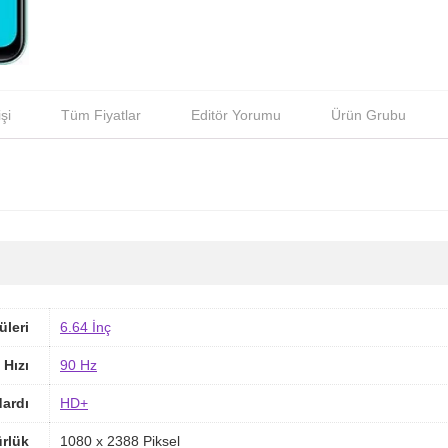
şi
Tüm Fiyatlar
Editör Yorumu
Ürün Grubu
üleri
6.64 İnç
 Hızı
90 Hz
ardı
HD+
rlük
1080 x 2388 Piksel