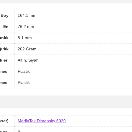
Boy
164.1 mm
En
76.2 mm
ınlık
8.1 mm
ırlık
202 Gram
leri
Altın, Siyah
mesi
Plastik
mesi
Plastik
pset)
MediaTek Dimensity 6020