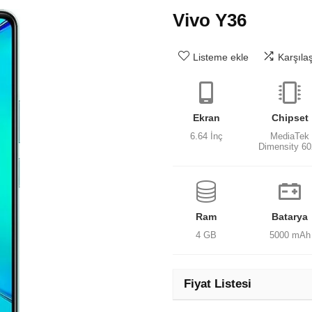
Vivo Y36
Listeme ekle
Karşıla
Ekran
Chipset
6.64 İnç
MediaTek
Dimensity 6
Ram
Batarya
4 GB
5000 mAh
Fiyat Listesi