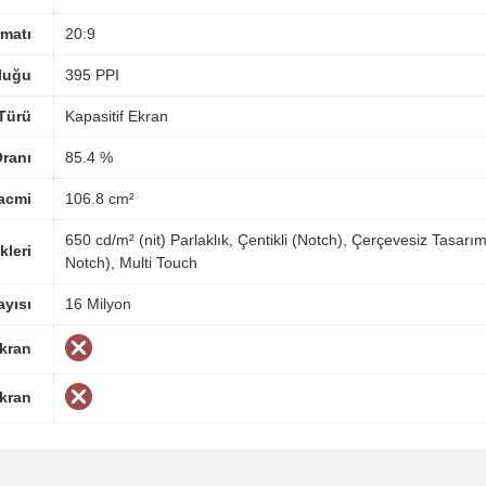
matı
20:9
luğu
395 PPI
Türü
Kapasitif Ekran
ranı
85.4 %
acmi
106.8 cm²
650 cd/m² (nit) Parlaklık, Çentikli (Notch), Çerçevesiz Tasar
kleri
Notch), Multi Touch
yısı
16 Milyon
Ekran
Ekran