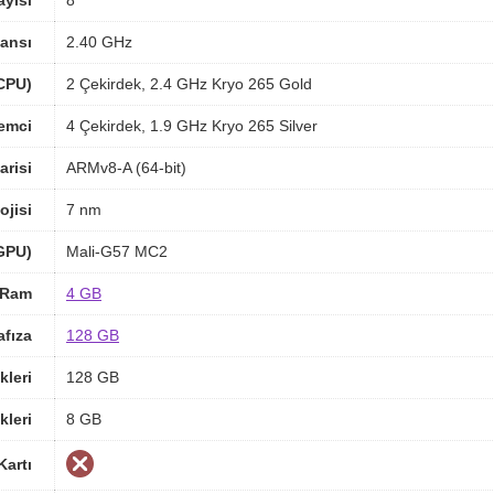
ayısı
8
ansı
2.40 GHz
(CPU)
2 Çekirdek, 2.4 GHz Kryo 265 Gold
lemci
4 Çekirdek, 1.9 GHz Kryo 265 Silver
arisi
ARMv8-A (64-bit)
ojisi
7 nm
(GPU)
Mali-G57 MC2
Ram
4 GB
afıza
128 GB
kleri
128 GB
kleri
8 GB
Kartı