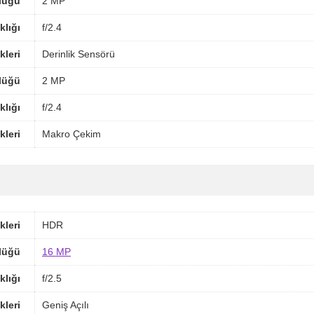
lüğü
2 MP
klığı
f/2.4
kleri
Derinlik Sensörü
lüğü
2 MP
klığı
f/2.4
kleri
Makro Çekim
kleri
HDR
lüğü
16 MP
klığı
f/2.5
kleri
Geniş Açılı