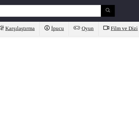
Karşılaştırma
İpucu
Oyun
Film ve Dizi