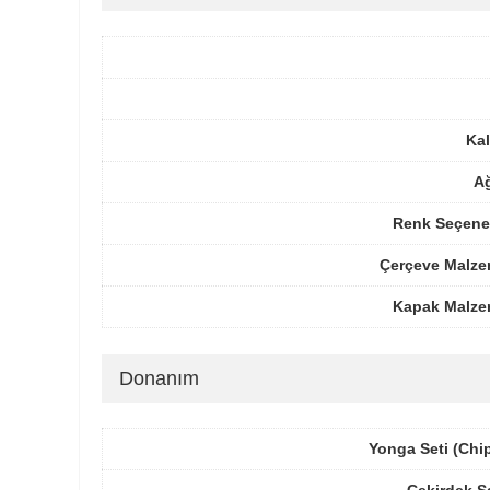
Kal
Ağ
Renk Seçenek
Çerçeve Malze
Kapak Malze
Donanım
Yonga Seti (Chi