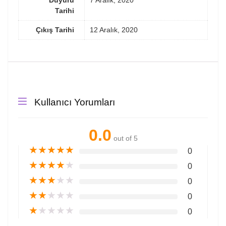
Tarihi
Çıkış Tarihi
12 Aralık, 2020
Kullanıcı Yorumları
0.0
out of 5
★
★
★
★
★
0
★
★
★
★
★
0
★
★
★
★
★
0
★
★
★
★
★
0
★
★
★
★
★
0