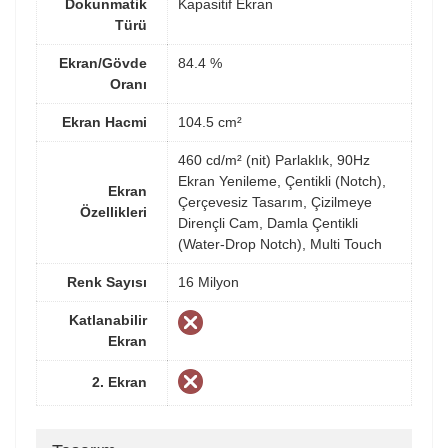
Dokunmatik
Kapasitif Ekran
Türü
Ekran/Gövde
84.4 %
Oranı
Ekran Hacmi
104.5 cm²
460 cd/m² (nit) Parlaklık, 90Hz
Ekran Yenileme, Çentikli (Notch),
Ekran
Çerçevesiz Tasarım, Çizilmeye
Özellikleri
Dirençli Cam, Damla Çentikli
(Water-Drop Notch), Multi Touch
Renk Sayısı
16 Milyon
Katlanabilir
Ekran
2. Ekran