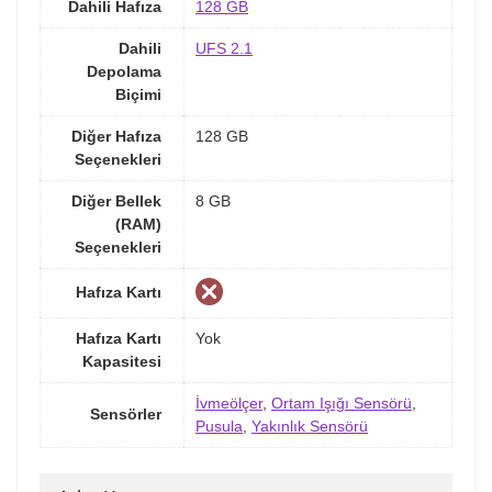
Dahili Hafıza
128 GB
Dahili
UFS 2.1
Depolama
Biçimi
Diğer Hafıza
128 GB
Seçenekleri
Diğer Bellek
8 GB
(RAM)
Seçenekleri
Hafıza Kartı
Hafıza Kartı
Yok
Kapasitesi
İvmeölçer
,
Ortam Işığı Sensörü
,
Sensörler
Pusula
,
Yakınlık Sensörü