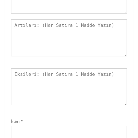
İsim
*