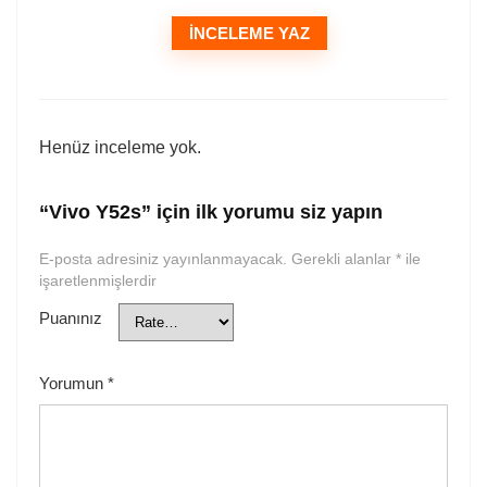
İNCELEME YAZ
Henüz inceleme yok.
“Vivo Y52s” için ilk yorumu siz yapın
E-posta adresiniz yayınlanmayacak.
Gerekli alanlar
*
ile
işaretlenmişlerdir
Puanınız
Yorumun
*