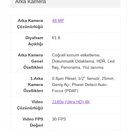
Arka Kamera
Arka Kamera
48 MP
Çözünürlüğü
Diyafram
f/1.8
Açıklığı
Arka Kamera
Coğrafi konum etiketleme,
Genel
Dokunmatik Odaklama, HDR, Led
Özellikleri
flaş, Panorama, Yüz tanıma
1.Arka
0.8µm Piksel, 1/2" Sensör, 25mm,
Kamera
Geniş Açı, Phase Detect Auto-
Özellikleri
Focus (PDAF)
Video
2160p (Ultra HD) 4K
Çözünürlüğü
Video FPS
30 FPS
Değeri