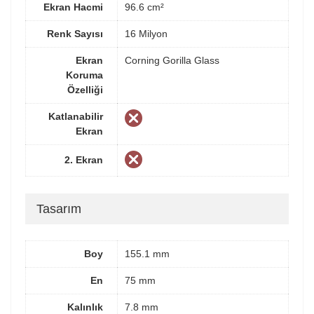
Ekran Hacmi
96.6 cm²
Renk Sayısı
16 Milyon
Ekran
Corning Gorilla Glass
Koruma
Özelliği
Katlanabilir
Ekran
2. Ekran
Tasarım
Boy
155.1 mm
En
75 mm
Kalınlık
7.8 mm