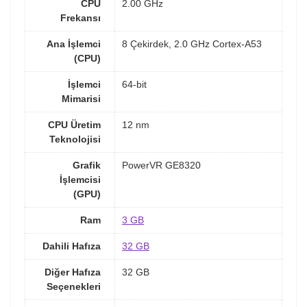
CPU
2.00 GHz
Frekansı
Ana İşlemci
8 Çekirdek, 2.0 GHz Cortex-A53
(CPU)
İşlemci
64-bit
Mimarisi
CPU Üretim
12 nm
Teknolojisi
Grafik
PowerVR GE8320
İşlemcisi
(GPU)
Ram
3 GB
Dahili Hafıza
32 GB
Diğer Hafıza
32 GB
Seçenekleri