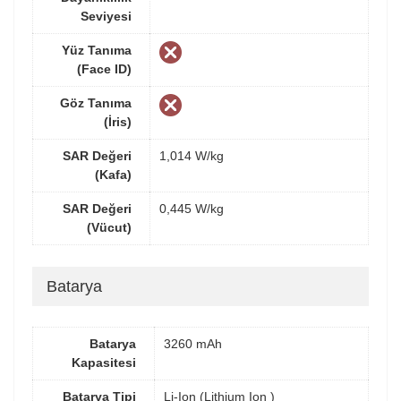
Seviyesi
Yüz Tanıma
(Face ID)
Göz Tanıma
(İris)
SAR Değeri
1,014 W/kg
(Kafa)
SAR Değeri
0,445 W/kg
(Vücut)
Batarya
Batarya
3260 mAh
Kapasitesi
Batarya Tipi
Li-Ion (Lithium Ion )