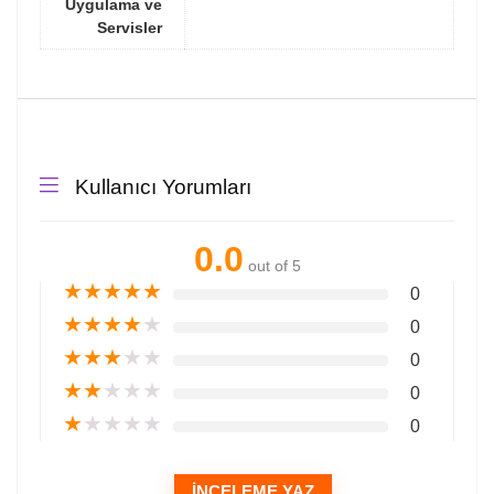
Uygulama ve
Servisler
Kullanıcı Yorumları
0.0
out of 5
★
★
★
★
★
0
★
★
★
★
★
0
★
★
★
★
★
0
★
★
★
★
★
0
★
★
★
★
★
0
İNCELEME YAZ