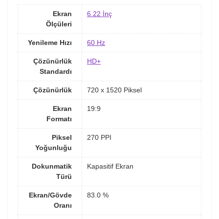
Ekran
6.22 İnç
Ölçüleri
Yenileme Hızı
60 Hz
Çözünürlük
HD+
Standardı
Çözünürlük
720 x 1520 Piksel
Ekran
19:9
Formatı
Piksel
270 PPI
Yoğunluğu
Dokunmatik
Kapasitif Ekran
Türü
Ekran/Gövde
83.0 %
Oranı