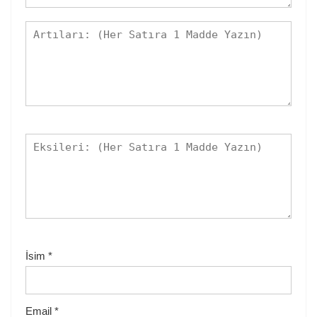
İsim
*
Email
*