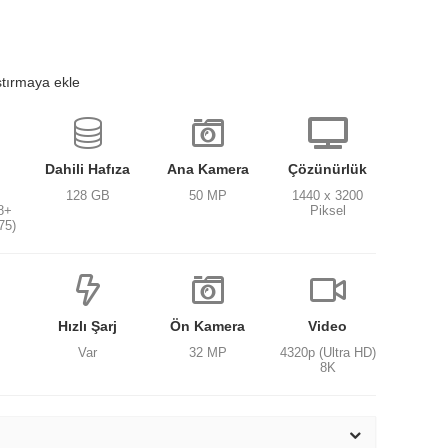
ştırmaya ekle
Dahili Hafıza
Ana Kamera
Çözünürlük
128 GB
50 MP
1440 x 3200
8+
Piksel
75)
Hızlı Şarj
Ön Kamera
Video
Var
32 MP
4320p (Ultra HD)
8K