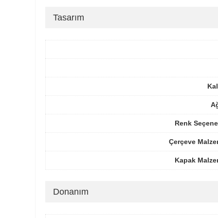
Tasarım
Kal
Ağ
Renk Seçenek
Çerçeve Malze
Kapak Malze
Donanım