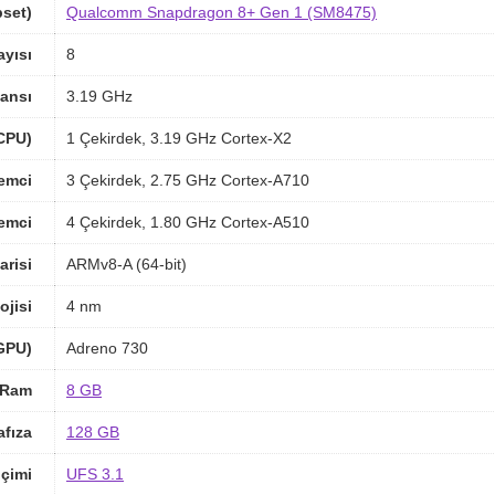
pset)
Qualcomm Snapdragon 8+ Gen 1 (SM8475)
ayısı
8
ansı
3.19 GHz
(CPU)
1 Çekirdek, 3.19 GHz Cortex-X2
lemci
3 Çekirdek, 2.75 GHz Cortex-A710
lemci
4 Çekirdek, 1.80 GHz Cortex-A510
arisi
ARMv8-A (64-bit)
ojisi
4 nm
(GPU)
Adreno 730
Ram
8 GB
afıza
128 GB
içimi
UFS 3.1