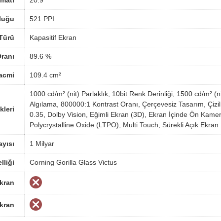
luğu
521 PPI
Türü
Kapasitif Ekran
ranı
89.6 %
acmi
109.4 cm²
1000 cd/m² (nit) Parlaklık, 10bit Renk Derinliği, 1500 cd/m² 
Algılama, 800000:1 Kontrast Oranı, Çerçevesiz Tasarım, Çiz
kleri
0.35, Dolby Vision, Eğimli Ekran (3D), Ekran İçinde Ön Ka
Polycrystalline Oxide (LTPO), Multi Touch, Sürekli Açık Ekran
yısı
1 Milyar
lliği
Corning Gorilla Glass Victus
Ekran
Ekran