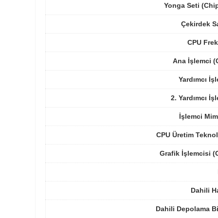
Yonga Seti (Chi
Çekirdek S
CPU Frek
Ana İşlemci 
Yardımcı İş
2. Yardımcı İş
İşlemci Mim
CPU Üretim Teknol
Grafik İşlemcisi 
Dahili H
Dahili Depolama B