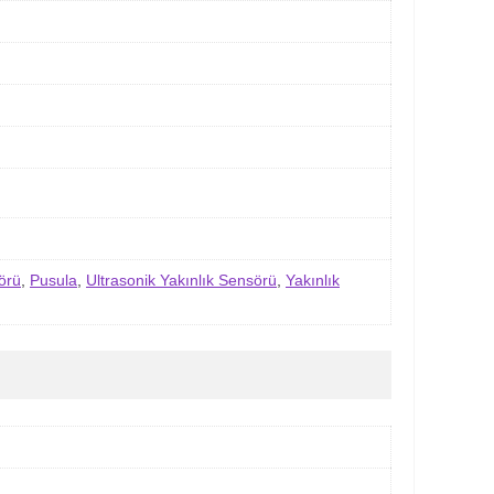
örü
,
Pusula
,
Ultrasonik Yakınlık Sensörü
,
Yakınlık