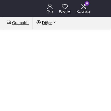
0
Giriş
Favoriler
Karşılaştır
Otomobil
Diğer