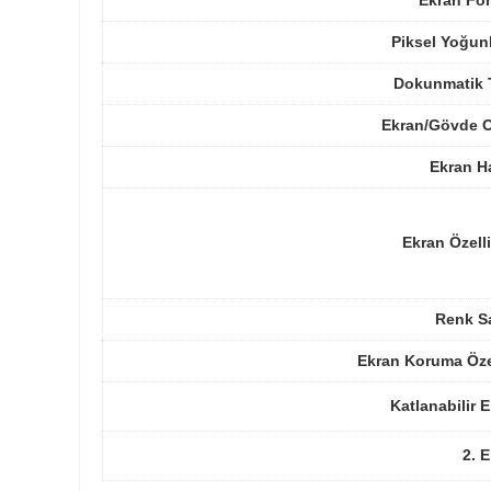
Piksel Yoğun
Dokunmatik 
Ekran/Gövde O
Ekran H
Ekran Özelli
Renk Sa
Ekran Koruma Öze
Katlanabilir 
2. 