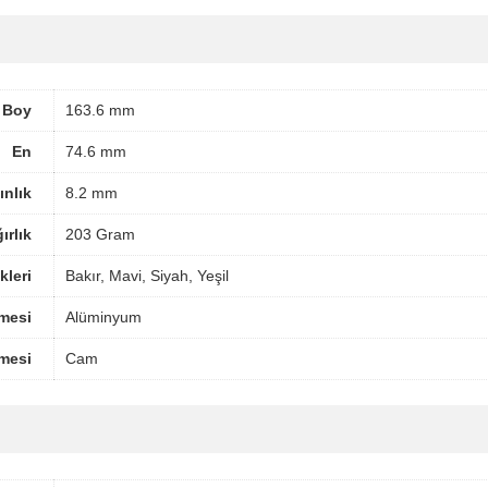
Boy
163.6 mm
En
74.6 mm
ınlık
8.2 mm
ırlık
203 Gram
leri
Bakır, Mavi, Siyah, Yeşil
mesi
Alüminyum
mesi
Cam