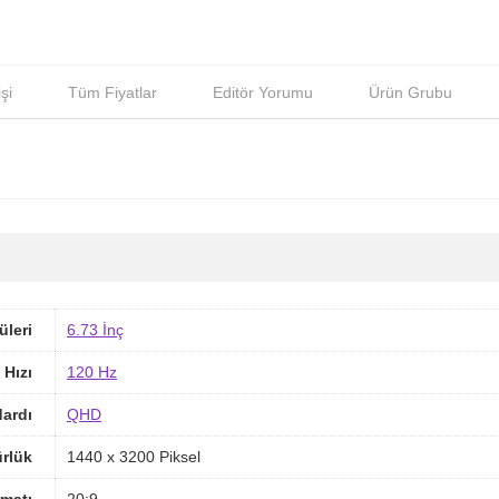
şi
Tüm Fiyatlar
Editör Yorumu
Ürün Grubu
üleri
6.73 İnç
 Hızı
120 Hz
ardı
QHD
rlük
1440 x 3200 Piksel
matı
20:9