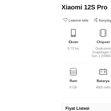
Xiaomi 12S Pro
Listeme ekle
Karşıla
Ekran
Chipset
6.73 İnç
Qualcomm
Snapdragon 
Gen 1 (SM84
Ram
Batarya
8 GB
4600 mAh
Fiyat Listesi