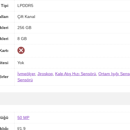
Tipi
LPDDR5
ları
Çift Kanal
kleri
256 GB
kleri
8 GB
Kartı
itesi
Yok
İvmeölçer
,
Jiroskop
,
Kalp Atış Hızı Sensörü
,
Ortam Işığı Sens
örler
Sensörü
lüğü
50 MP
klığı
f/1.9