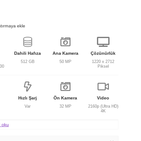
ştırmaya ekle
Dahili Hafıza
Ana Kamera
Çözünürlük
512 GB
50 MP
1220 x 2712
300
Piksel
Hızlı Şarj
Ön Kamera
Video
Var
32 MP
2160p (Ultra HD)
4K
i oku