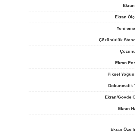
Ekran
Ekran Ölç
Yenileme
Çözünürlük Stand
Çözünü
Ekran For
Piksel Yoğun
Dokunmatik 
Ekran/Gövde O
Ekran H
Ekran Özelli