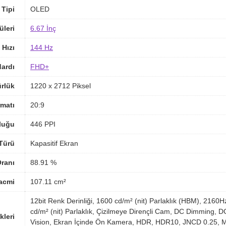
 Tipi
OLED
üleri
6.67 İnç
 Hızı
144 Hz
ardı
FHD+
rlük
1220 x 2712 Piksel
matı
20:9
luğu
446 PPI
Türü
Kapasitif Ekran
ranı
88.91 %
acmi
107.11 cm²
12bit Renk Derinliği, 1600 cd/m² (nit) Parlaklık (HBM), 21
cd/m² (nit) Parlaklık, Çizilmeye Dirençli Cam, DC Dimming, 
kleri
Vision, Ekran İçinde Ön Kamera, HDR, HDR10, JNCD 0.25, Mul