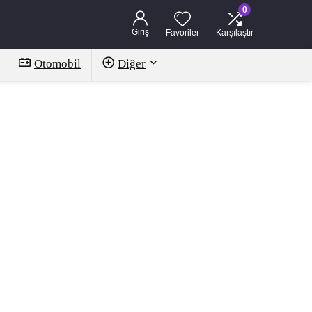
0
Giriş
Favoriler
Karşılaştır
Otomobil
Diğer