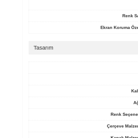
Renk Sa
Ekran Koruma Öze
Tasarım
Kal
Ağ
Renk Seçenek
Çerçeve Malze
Kapak Malze