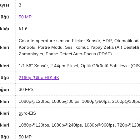
yısı
3
lüğü
50 MP
klığı
f/1.6
Color temperature sensor, Flicker Sensör, HDR, Otomatik o
kleri
Kontrolü, Portre Modu, Sesli komut, Yapay Zeka (AI) Destekl
Zamanlayıcı, Phase Detect Auto-Focus (PDAF)
kleri
1/1.56" Sensör, 2.44µm Piksel, Optik Görüntü Sabitleyici (O
lüğü
2160p (Ultra HD) 4K
ğeri
30 FPS
kleri
1080p@120fps, 1080p@30fps, 1080p@60fps, 2160p@30fps
kleri
gyro-EIS
kleri
1080p@120fps, 1080p@240fps, 1080p@960fps, 720p@120f
lüğü
50 MP