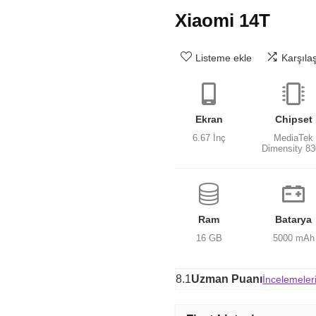
Xiaomi 14T
Listeme ekle
Karşıla
Ekran
Chipset
6.67 İnç
MediaTek
Dimensity 8
Ram
Batarya
16 GB
5000 mAh
8.1
Uzman Puanı
İncelemeler