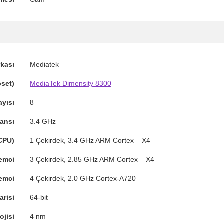
rkası
Mediatek
pset)
MediaTek Dimensity 8300
ayısı
8
ansı
3.4 GHz
(CPU)
1 Çekirdek, 3.4 GHz ARM Cortex – X4
lemci
3 Çekirdek, 2.85 GHz ARM Cortex – X4
lemci
4 Çekirdek, 2.0 GHz Cortex-A720
arisi
64-bit
ojisi
4 nm