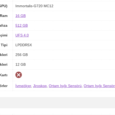
(GPU)
Immortalis-G720 MC12
Ram
16 GB
afıza
512 GB
içimi
UFS 4.0
Tipi
LPDDR5X
kleri
256 GB
kleri
12 GB
Kartı
örler
İvmeölçer
,
Jiroskop
,
Ortam Işığı Sensörü
,
Ortam Işığı Sensör