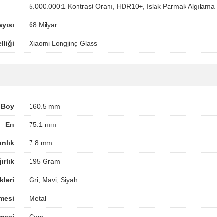
5.000.000:1 Kontrast Oranı, HDR10+, Islak Parmak Algılama
yısı
68 Milyar
lliği
Xiaomi Longjing Glass
Boy
160.5 mm
En
75.1 mm
ınlık
7.8 mm
ırlık
195 Gram
leri
Gri, Mavi, Siyah
mesi
Metal
mesi
Cam