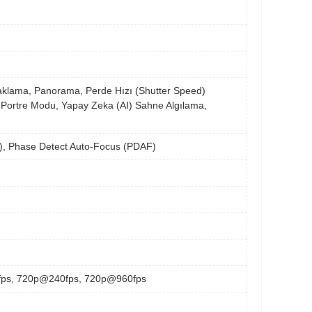
daklama, Panorama, Perde Hızı (Shutter Speed)
i Portre Modu, Yapay Zeka (AI) Sahne Algılama,
IS), Phase Detect Auto-Focus (PDAF)
ps, 720p@240fps, 720p@960fps