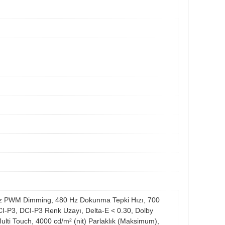
60Hz PWM Dimming, 480 Hz Dokunma Tepki Hızı, 700
DCI-P3, DCI-P3 Renk Uzayı, Delta-E < 0.30, Dolby
ti Touch, 4000 cd/m² (nit) Parlaklık (Maksimum),