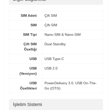
SIM Adeti
Çift SIM
SIM
Çift-SIM
SIM Tipi
Nano-SIM & Nano-SIM
Çift SIM
Dual Standby
Özelliği
USB
USB Type-C
USB
USB 2.0
(Versiyon)
USB
PowerDelivery 3.0, USB On-The-
Özellikleri
Go (OTG)
İşletim Sistemi