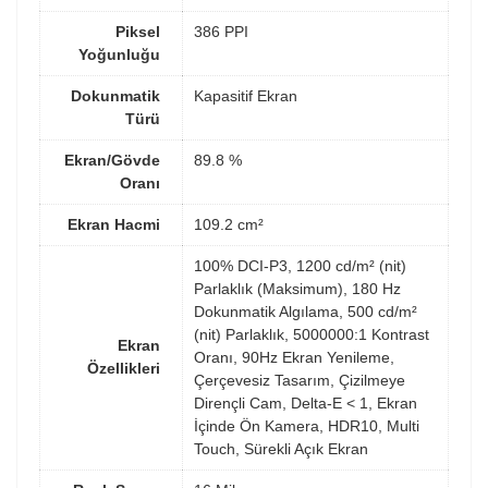
Piksel
386 PPI
Yoğunluğu
Dokunmatik
Kapasitif Ekran
Türü
Ekran/Gövde
89.8 %
Oranı
Ekran Hacmi
109.2 cm²
100% DCI-P3, 1200 cd/m² (nit)
Parlaklık (Maksimum), 180 Hz
Dokunmatik Algılama, 500 cd/m²
(nit) Parlaklık, 5000000:1 Kontrast
Ekran
Oranı, 90Hz Ekran Yenileme,
Özellikleri
Çerçevesiz Tasarım, Çizilmeye
Dirençli Cam, Delta-E < 1, Ekran
İçinde Ön Kamera, HDR10, Multi
Touch, Sürekli Açık Ekran