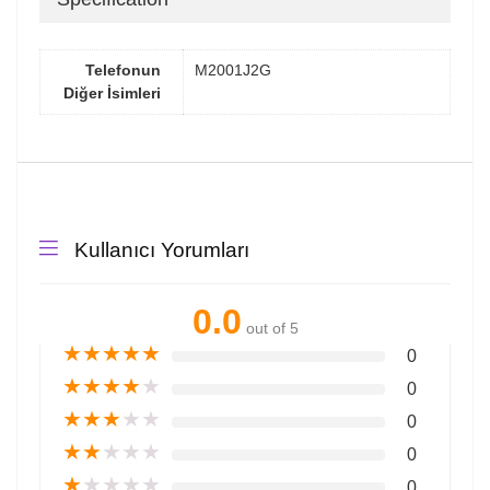
Telefonun
M2001J2G
Diğer İsimleri
Kullanıcı Yorumları
0.0
out of 5
★
★
★
★
★
0
★
★
★
★
★
0
★
★
★
★
★
0
★
★
★
★
★
0
★
★
★
★
★
0