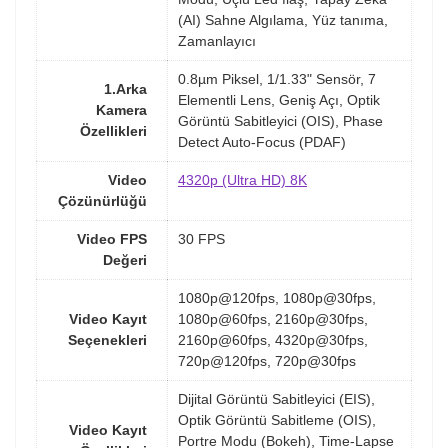
(AI) Sahne Algılama, Yüz tanıma,
Zamanlayıcı
0.8µm Piksel, 1/1.33" Sensör, 7
1.Arka
Elementli Lens, Geniş Açı, Optik
Kamera
Görüntü Sabitleyici (OIS), Phase
Özellikleri
Detect Auto-Focus (PDAF)
Video
4320p (Ultra HD) 8K
Çözünürlüğü
Video FPS
30 FPS
Değeri
1080p@120fps, 1080p@30fps,
Video Kayıt
1080p@60fps, 2160p@30fps,
Seçenekleri
2160p@60fps, 4320p@30fps,
720p@120fps, 720p@30fps
Dijital Görüntü Sabitleyici (EIS),
Optik Görüntü Sabitleme (OIS),
Video Kayıt
Portre Modu (Bokeh), Time-Lapse