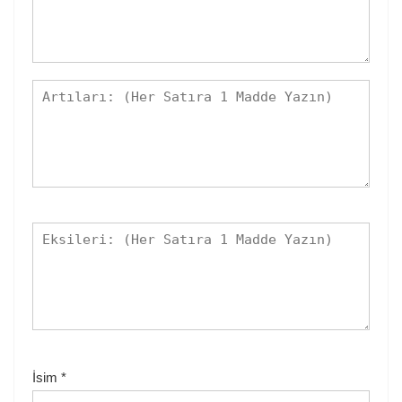
İsim
*