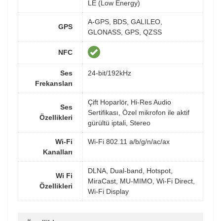
LE (Low Energy)
A-GPS, BDS, GALILEO,
GPS
GLONASS, GPS, QZSS
NFC
Ses
24-bit/192kHz
Frekansları
Çift Hoparlör, Hi-Res Audio
Ses
Sertifikası, Özel mikrofon ile aktif
Özellikleri
gürültü iptali, Stereo
Wi-Fi
Wi-Fi 802.11 a/b/g/n/ac/ax
Kanalları
DLNA, Dual-band, Hotspot,
Wi Fi
MiraCast, MU-MIMO, Wi-Fi Direct,
Özellikleri
Wi-Fi Display