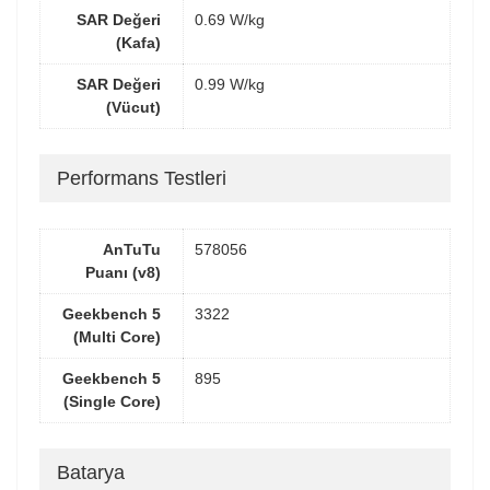
SAR Değeri
0.69 W/kg
(Kafa)
SAR Değeri
0.99 W/kg
(Vücut)
Performans Testleri
AnTuTu
578056
Puanı (v8)
Geekbench 5
3322
(Multi Core)
Geekbench 5
895
(Single Core)
Batarya