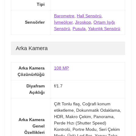
Tipi
Barometre
,
Hall Sensörü
,
Sensörler
İvmeölçer
,
Jiroskop
,
Ortam Işığı
Sensörü
,
Pusula
,
Yakınlık Sensörü
Arka Kamera
Arka Kamera
108 MP
Çözünürlüğü
Diyafram
f/1.7
Açıklığı
Çift Tonlu flaş, Coğrafi konum
etiketleme, Dokunmatik Odaklama,
HDR, Makro Çekim, Panorama,
Arka Kamera
Perde Hızı (Shutter Speed)
Genel
Kontrolü, Portre Modu, Seri Çekim
Özellikleri
Modu, Üçlü Led flaş, Yapay Zeka