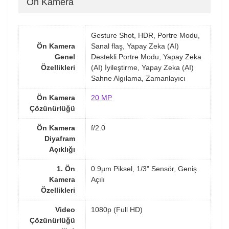
Ön Kamera
Gesture Shot, HDR, Portre Modu,
Ön Kamera
Sanal flaş, Yapay Zeka (AI)
Genel
Destekli Portre Modu, Yapay Zeka
Özellikleri
(AI) İyileştirme, Yapay Zeka (AI)
Sahne Algılama, Zamanlayıcı
Ön Kamera
20 MP
Çözünürlüğü
Ön Kamera
f/2.0
Diyafram
Açıklığı
1. Ön
0.9µm Piksel, 1/3" Sensör, Geniş
Kamera
Açılı
Özellikleri
Video
1080p (Full HD)
Çözünürlüğü