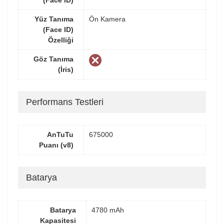
Yüz Tanıma
Ön Kamera
(Face ID)
Özelliği
Göz Tanıma
(İris)
Performans Testleri
AnTuTu
675000
Puanı (v8)
Batarya
Batarya
4780 mAh
Kapasitesi