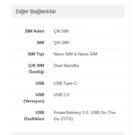
Diğer Bağlantılar
SIM Adeti
Çift SIM
SIM
Çift-SIM
SIM Tipi
Nano-SIM & Nano-SIM
Çift SIM
Dual Standby
Özelliği
USB
USB Type-C
USB
USB 2.0
(Versiyon)
USB
PowerDelivery 3.0, USB On-The-
Özellikleri
Go (OTG)