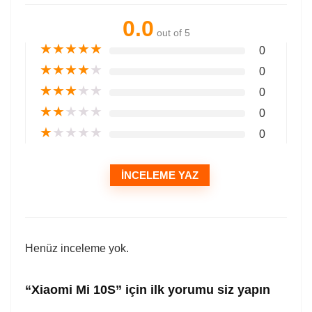
0.0
out of 5
★
★
★
★
★
0
★
★
★
★
★
0
★
★
★
★
★
0
★
★
★
★
★
0
★
★
★
★
★
0
İNCELEME YAZ
Henüz inceleme yok.
“Xiaomi Mi 10S” için ilk yorumu siz yapın