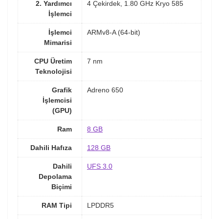
2. Yardımcı
4 Çekirdek, 1.80 GHz Kryo 585
İşlemci
İşlemci
ARMv8-A (64-bit)
Mimarisi
CPU Üretim
7 nm
Teknolojisi
Grafik
Adreno 650
İşlemcisi
(GPU)
Ram
8 GB
Dahili Hafıza
128 GB
Dahili
UFS 3.0
Depolama
Biçimi
RAM Tipi
LPDDR5