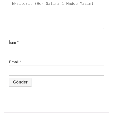
İsim
*
Email
*