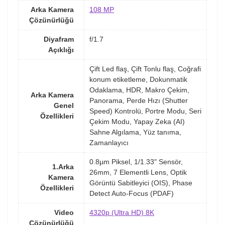
Arka Kamera
108 MP
Çözünürlüğü
Diyafram
f/1.7
Açıklığı
Çift Led flaş, Çift Tonlu flaş, Coğrafi
konum etiketleme, Dokunmatik
Odaklama, HDR, Makro Çekim,
Arka Kamera
Panorama, Perde Hızı (Shutter
Genel
Speed) Kontrolü, Portre Modu, Seri
Özellikleri
Çekim Modu, Yapay Zeka (AI)
Sahne Algılama, Yüz tanıma,
Zamanlayıcı
0.8µm Piksel, 1/1.33" Sensör,
1.Arka
26mm, 7 Elementli Lens, Optik
Kamera
Görüntü Sabitleyici (OIS), Phase
Özellikleri
Detect Auto-Focus (PDAF)
Video
4320p (Ultra HD) 8K
Çözünürlüğü