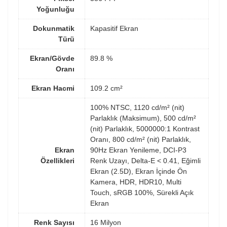
Yoğunluğu
Dokunmatik
Kapasitif Ekran
Türü
Ekran/Gövde
89.8 %
Oranı
Ekran Hacmi
109.2 cm²
100% NTSC, 1120 cd/m² (nit)
Parlaklık (Maksimum), 500 cd/m²
(nit) Parlaklık, 5000000:1 Kontrast
Oranı, 800 cd/m² (nit) Parlaklık,
Ekran
90Hz Ekran Yenileme, DCI-P3
Özellikleri
Renk Uzayı, Delta-E < 0.41, Eğimli
Ekran (2.5D), Ekran İçinde Ön
Kamera, HDR, HDR10, Multi
Touch, sRGB 100%, Sürekli Açık
Ekran
Renk Sayısı
16 Milyon