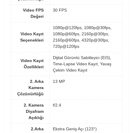
Video FPS
30 FPS
Değeri
1080p@120fps, 1080p@30fps,
Video Kayıt
1080p@60fps, 2160p@30fps,
Seçenekleri
2160p@60fps, 4320p@30fps,
720p@120fps
Dijital Görüntü Sabitleyici (EIS),
Video Kayıt
Time-Lapse Video Kayıt, Yavaş
Özellikleri
Çekim Video Kayıt
2. Arka
13 MP
Kamera
Çözünürlüğü
2. Kamera
f/2.4
Diyafram
Açıklığı
2.Arka
Ekstra Geniş Açı (123°)