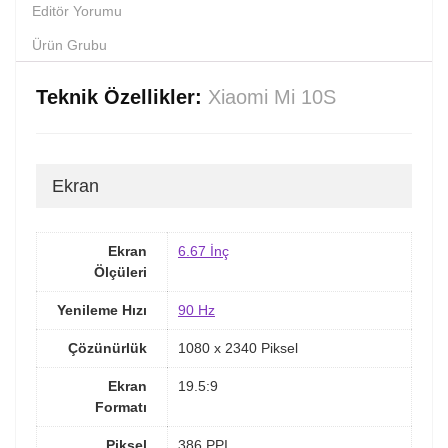
Editör Yorumu
Ürün Grubu
Teknik Özellikler:
Xiaomi Mi 10S
Ekran
Ekran
6.67 İnç
Ölçüleri
Yenileme Hızı
90 Hz
Çözünürlük
1080 x 2340 Piksel
Ekran
19.5:9
Formatı
Piksel
386 PPI