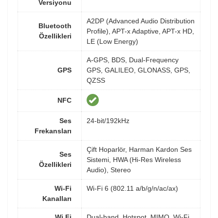
Versiyonu
A2DP (Advanced Audio Distribution
Bluetooth
Profile), APT-x Adaptive, APT-x HD,
Özellikleri
LE (Low Energy)
A-GPS, BDS, Dual-Frequency
GPS
GPS, GALILEO, GLONASS, GPS,
QZSS
NFC
Ses
24-bit/192kHz
Frekansları
Çift Hoparlör, Harman Kardon Ses
Ses
Sistemi, HWA (Hi-Res Wireless
Özellikleri
Audio), Stereo
Wi-Fi
Wi-Fi 6 (802.11 a/b/g/n/ac/ax)
Kanalları
Wi Fi
Dual-band, Hotspot, MIMO, Wi-Fi