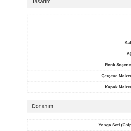
Tasarım
Kal
Ağ
Renk Seçenek
Çerçeve Malze
Kapak Malze
Donanım
Yonga Seti (Chi