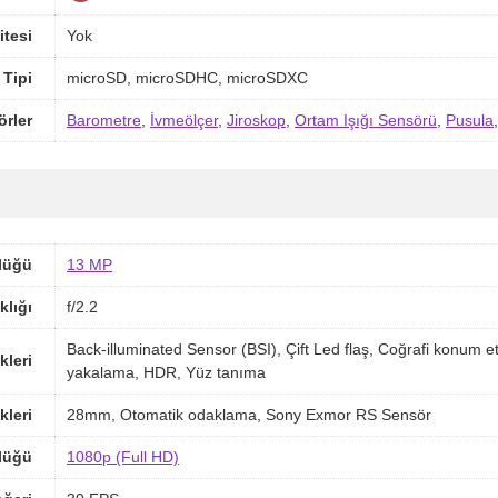
itesi
Yok
 Tipi
microSD, microSDHC, microSDXC
örler
Barometre
,
İvmeölçer
,
Jiroskop
,
Ortam Işığı Sensörü
,
Pusula
lüğü
13 MP
klığı
f/2.2
Back-illuminated Sensor (BSI), Çift Led flaş, Coğrafi konu
kleri
yakalama, HDR, Yüz tanıma
kleri
28mm, Otomatik odaklama, Sony Exmor RS Sensör
lüğü
1080p (Full HD)