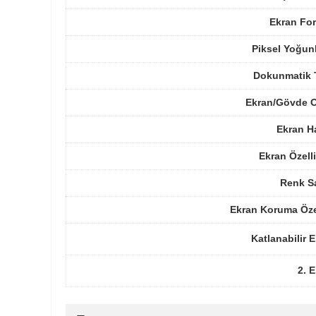
Ekran For
Piksel Yoğun
Dokunmatik 
Ekran/Gövde O
Ekran H
Ekran Özelli
Renk Sa
Ekran Koruma Öze
Katlanabilir 
2. 