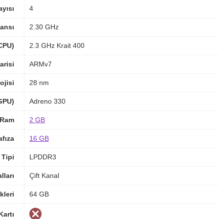
ayısı
4
ansı
2.30 GHz
(CPU)
2.3 GHz Krait 400
arisi
ARMv7
ojisi
28 nm
(GPU)
Adreno 330
Ram
2 GB
afıza
16 GB
Tipi
LPDDR3
ları
Çift Kanal
kleri
64 GB
Kartı