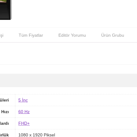
şi
Tüm Fiyatlar
Editör Yorumu
Ürün Grubu
üleri
5 İnç
 Hızı
60 Hz
ardı
FHD+
rlük
1080 x 1920 Piksel