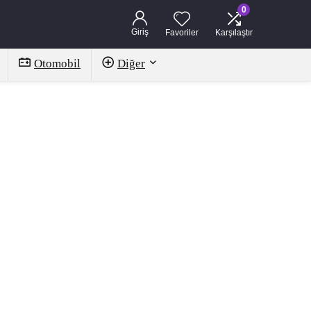
0
Giriş
Favoriler
Karşılaştır
Otomobil
Diğer