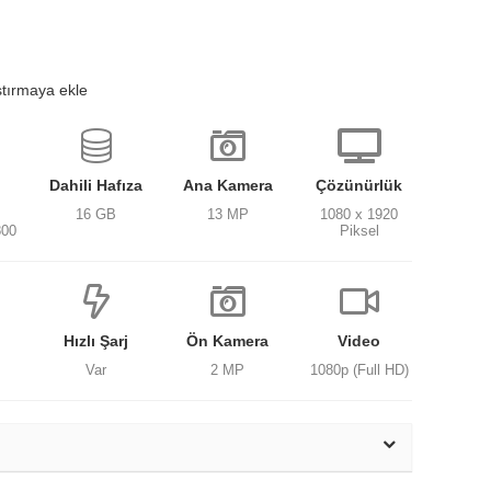
ştırmaya ekle
Dahili Hafıza
Ana Kamera
Çözünürlük
16 GB
13 MP
1080 x 1920
800
Piksel
Hızlı Şarj
Ön Kamera
Video
Var
2 MP
1080p (Full HD)