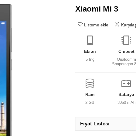
Xiaomi Mi 3
Listeme ekle
Karşıla
Ekran
Chipset
5 İnç
Qualcomm
Snapdragon 
Ram
Batarya
2 GB
3050 mAh
Fiyat Listesi