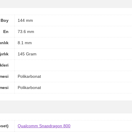
Boy
144 mm
En
73.6 mm
ınlık
8.1 mm
ırlık
145 Gram
leri
mesi
Polikarbonat
mesi
Polikarbonat
pset)
Qualcomm Snapdragon 800