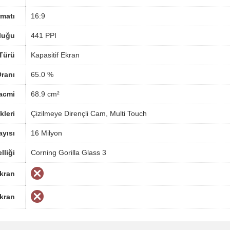
matı
16:9
luğu
441 PPI
Türü
Kapasitif Ekran
ranı
65.0 %
acmi
68.9 cm²
kleri
Çizilmeye Dirençli Cam, Multi Touch
yısı
16 Milyon
lliği
Corning Gorilla Glass 3
Ekran
Ekran