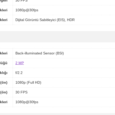
ğeri
30 FPS
kleri
1080p@30fps
kleri
Dijital Görüntü Sabitleyici (EIS), HDR
kleri
Back-illuminated Sensor (BSI)
lüğü
2 MP
klığı
f/2.2
(ön)
1080p (Full HD)
 (ön)
30 FPS
leri
1080p@30fps