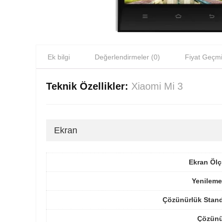
Ek bilgi
Değerlendirmeler (0)
Fiyat Geçmi
Teknik Özellikler:
Xiaomi Mi 3
Ekran
Ekran Ölç
Yenileme
Çözünürlük Stand
Çözünü