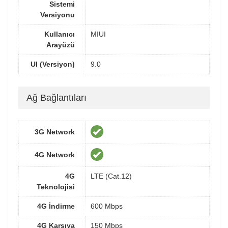
Sistemi
Versiyonu
Kullanıcı
MIUI
Arayüzü
UI (Versiyon)
9.0
Ağ Bağlantıları
3G Network
4G Network
4G
LTE (Cat.12)
Teknolojisi
4G İndirme
600 Mbps
4G Karşıya
150 Mbps