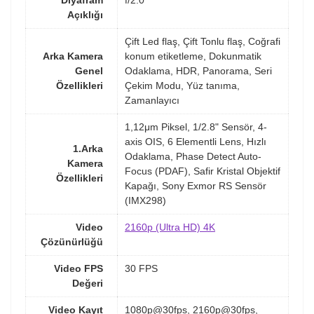
Diyafram
f/2.0
Açıklığı
Çift Led flaş, Çift Tonlu flaş, Coğrafi
Arka Kamera
konum etiketleme, Dokunmatik
Genel
Odaklama, HDR, Panorama, Seri
Özellikleri
Çekim Modu, Yüz tanıma,
Zamanlayıcı
1,12μm Piksel, 1/2.8" Sensör, 4-
axis OIS, 6 Elementli Lens, Hızlı
1.Arka
Odaklama, Phase Detect Auto-
Kamera
Focus (PDAF), Safir Kristal Objektif
Özellikleri
Kapağı, Sony Exmor RS Sensör
(IMX298)
Video
2160p (Ultra HD) 4K
Çözünürlüğü
Video FPS
30 FPS
Değeri
Video Kayıt
1080p@30fps, 2160p@30fps,