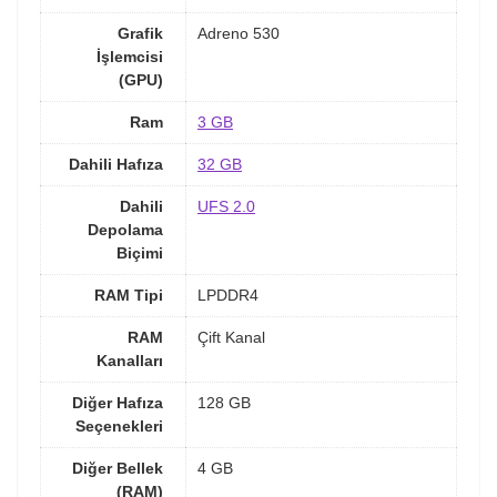
Grafik
Adreno 530
İşlemcisi
(GPU)
Ram
3 GB
Dahili Hafıza
32 GB
Dahili
UFS 2.0
Depolama
Biçimi
RAM Tipi
LPDDR4
RAM
Çift Kanal
Kanalları
Diğer Hafıza
128 GB
Seçenekleri
Diğer Bellek
4 GB
(RAM)