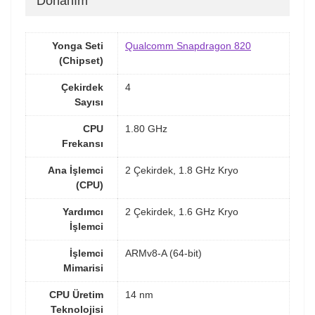
Donanım
Yonga Seti
Qualcomm Snapdragon 820
(Chipset)
Çekirdek
4
Sayısı
CPU
1.80 GHz
Frekansı
Ana İşlemci
2 Çekirdek, 1.8 GHz Kryo
(CPU)
Yardımcı
2 Çekirdek, 1.6 GHz Kryo
İşlemci
İşlemci
ARMv8-A (64-bit)
Mimarisi
CPU Üretim
14 nm
Teknolojisi