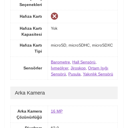
Seçenekleri
Hafıza Kartı
Hafıza Kartı
Yok
Kapasitesi
Hafıza Kartı
microSD, microSDHC, microSDXC
Tipi
Barometre
,
Hall Sensörü
,
Sensörler
İvmeölçer
,
Jiroskop
,
Ortam Işığı
Sensörü
,
Pusula
,
Yakınlık Sensörü
Arka Kamera
Arka Kamera
16 MP
Çözünürlüğü