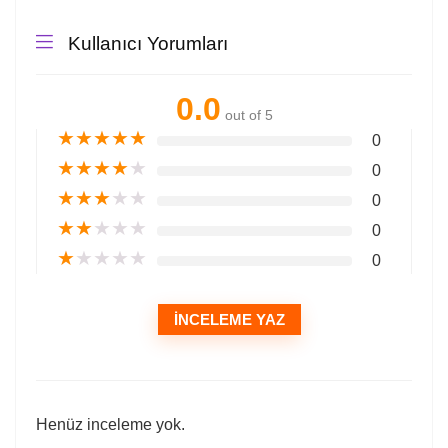
Kullanıcı Yorumları
0.0
out of 5
★
★
★
★
★
0
★
★
★
★
★
0
★
★
★
★
★
0
★
★
★
★
★
0
★
★
★
★
★
0
İNCELEME YAZ
Henüz inceleme yok.