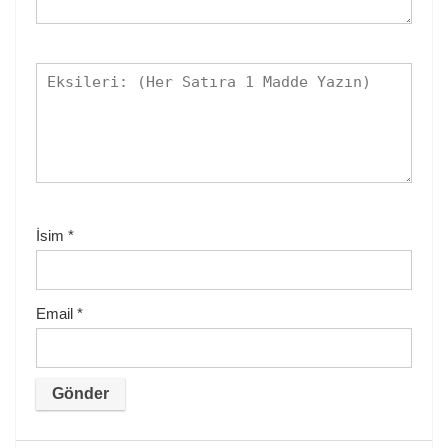
İsim
*
Email
*