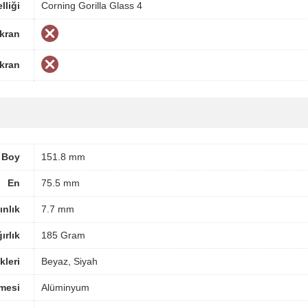
lliği
Corning Gorilla Glass 4
Ekran
Ekran
Boy
151.8 mm
En
75.5 mm
ınlık
7.7 mm
ırlık
185 Gram
leri
Beyaz, Siyah
mesi
Alüminyum