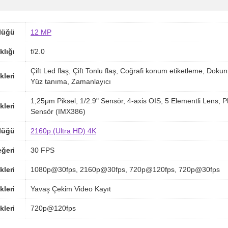
lüğü
12 MP
klığı
f/2.0
Çift Led flaş, Çift Tonlu flaş, Coğrafi konum etiketleme, D
kleri
Yüz tanıma, Zamanlayıcı
1,25μm Piksel, 1/2.9" Sensör, 4-axis OIS, 5 Elementli Lens
kleri
Sensör (IMX386)
lüğü
2160p (Ultra HD) 4K
ğeri
30 FPS
kleri
1080p@30fps, 2160p@30fps, 720p@120fps, 720p@30fps
kleri
Yavaş Çekim Video Kayıt
kleri
720p@120fps