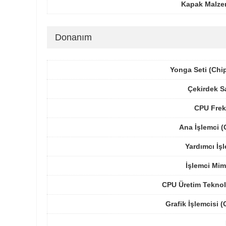
Kapak Malze
Donanım
Yonga Seti (Chi
Çekirdek S
CPU Frek
Ana İşlemci 
Yardımcı İş
İşlemci Mim
CPU Üretim Teknol
Grafik İşlemcisi 