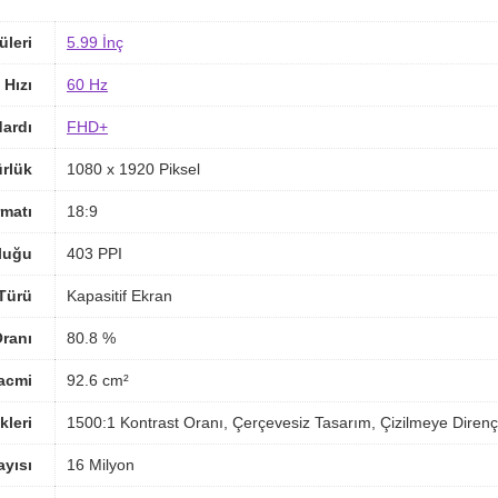
üleri
5.99 İnç
 Hızı
60 Hz
ardı
FHD+
rlük
1080 x 1920 Piksel
matı
18:9
luğu
403 PPI
Türü
Kapasitif Ekran
ranı
80.8 %
acmi
92.6 cm²
kleri
1500:1 Kontrast Oranı, Çerçevesiz Tasarım, Çizilmeye Direnç
yısı
16 Milyon