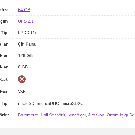
afıza
64 GB
içimi
UFS 2.1
Tipi
LPDDR4x
ları
Çift Kanal
kleri
128 GB
kleri
8 GB
Kartı
itesi
Yok
 Tipi
microSD, microSDHC, microSDXC
örler
Barometre
,
Hall Sensörü
,
İvmeölçer
,
Jiroskop
,
Ortam Işığı S