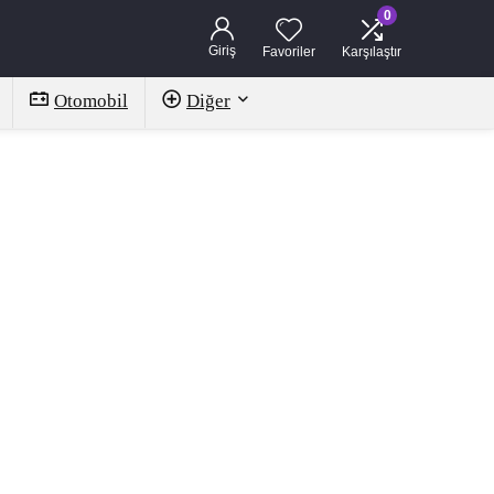
0
Giriş
Favoriler
Karşılaştır
Otomobil
Diğer