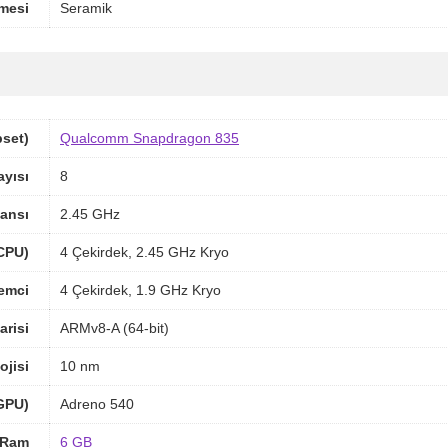
mesi
Seramik
pset)
Qualcomm Snapdragon 835
ayısı
8
ansı
2.45 GHz
(CPU)
4 Çekirdek, 2.45 GHz Kryo
lemci
4 Çekirdek, 1.9 GHz Kryo
arisi
ARMv8-A (64-bit)
ojisi
10 nm
(GPU)
Adreno 540
Ram
6 GB