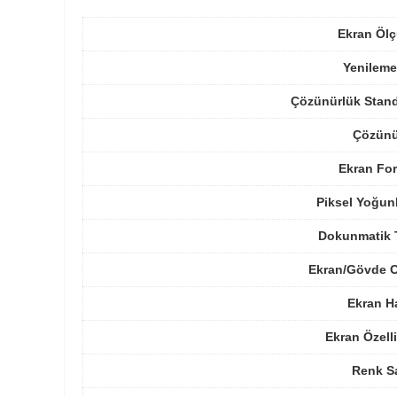
Ekran Ölç
Yenileme
Çözünürlük Stand
Çözünü
Ekran For
Piksel Yoğun
Dokunmatik 
Ekran/Gövde O
Ekran H
Ekran Özelli
Renk Sa