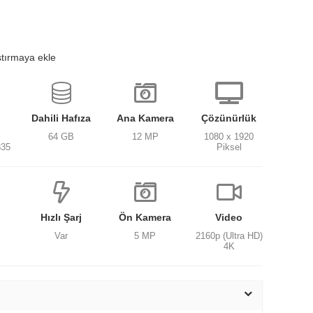
ştırmaya ekle
Dahili Hafıza
Ana Kamera
Çözünürlük
64 GB
12 MP
1080 x 1920
835
Piksel
Hızlı Şarj
Ön Kamera
Video
Var
5 MP
2160p (Ultra HD)
4K