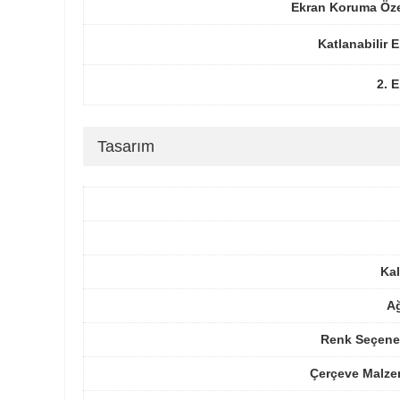
Ekran Koruma Öze
Katlanabilir 
2. 
Tasarım
Kal
Ağ
Renk Seçenek
Çerçeve Malze