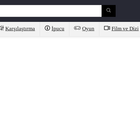
Karşılaştırma
İpucu
Oyun
Film ve Dizi