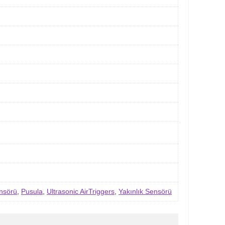
ensörü
,
Pusula
,
Ultrasonic AirTriggers
,
Yakınlık Sensörü