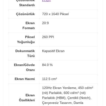
Çözünürlük
FHD+
Standardı
Çözünürlük
720 x 1640 Piksel
Ekran
20:9
Formatı
Piksel
260 PPI
Yoğunluğu
Dokunmatik
Kapasitif Ekran
Türü
Ekran/Gövde
84.0 %
Oranı
Ekran Hacmi
112.5 cm²
120Hz Ekran Yenileme, 450 cd/m²
(nit) Parlaklık, 600 cd/m² (nit)
Ekran
Parlaklık (HBM), Çentikli (Notch),
Özellikleri
Çerçevesiz Tasarım, Damla