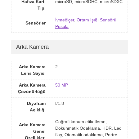
Hafıza Kartı
microSD, microSDHC, microSDXC
Tipi
İvmeölçer
,
Ortam Işığı Sensörü
,
Sensörler
Pusula
Arka Kamera
Arka Kamera
2
Lens Sayısı
Arka Kamera
50 MP
Çözünürlüğü
Diyafram
f/1.8
Açıklığı
Coğrafi konum etiketleme,
Arka Kamera
Dokunmatik Odaklama, HDR, Led
Genel
flaş, Otomatik odaklama, Portre
Özellikleri