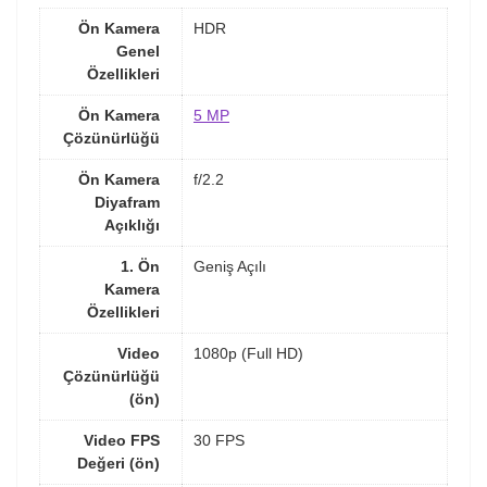
Ön Kamera
HDR
Genel
Özellikleri
Ön Kamera
5 MP
Çözünürlüğü
Ön Kamera
f/2.2
Diyafram
Açıklığı
1. Ön
Geniş Açılı
Kamera
Özellikleri
Video
1080p (Full HD)
Çözünürlüğü
(ön)
Video FPS
30 FPS
Değeri (ön)