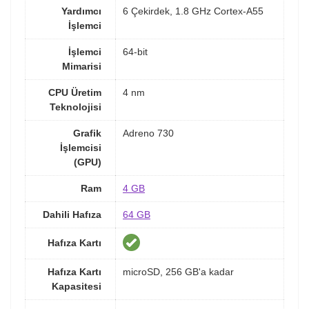
Yardımcı
6 Çekirdek, 1.8 GHz Cortex-A55
İşlemci
İşlemci
64-bit
Mimarisi
CPU Üretim
4 nm
Teknolojisi
Grafik
Adreno 730
İşlemcisi
(GPU)
Ram
4 GB
Dahili Hafıza
64 GB
Hafıza Kartı
Hafıza Kartı
microSD, 256 GB'a kadar
Kapasitesi