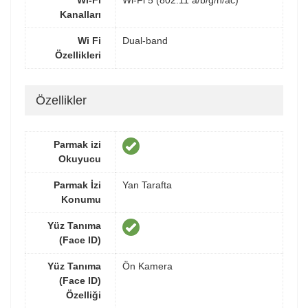
Wi-Fi
Wi-Fi 5 (802.11 a/b/g/n/ac)
Kanalları
Wi Fi
Dual-band
Özellikleri
Özellikler
Parmak izi
Okuyucu
Parmak İzi
Yan Tarafta
Konumu
Yüz Tanıma
(Face ID)
Yüz Tanıma
Ön Kamera
(Face ID)
Özelliği