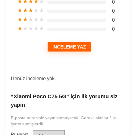
★
★
★
★
★
0
★
★
★
★
★
0
★
★
★
★
★
0
★
★
★
★
★
0
İNCELEME YAZ
Henüz inceleme yok.
“Xiaomi Poco C75 5G” için ilk yorumu siz
yapın
E-posta adresiniz yayınlanmayacak.
Gerekli alanlar
*
ile
işaretlenmişlerdir
Puanınız