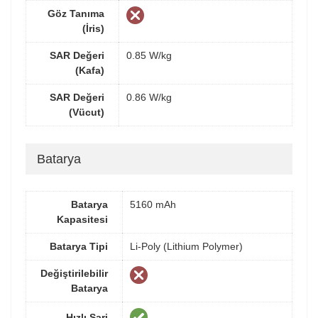
Göz Tanıma
(İris)
SAR Değeri
0.85 W/kg
(Kafa)
SAR Değeri
0.86 W/kg
(Vücut)
Batarya
Batarya
5160 mAh
Kapasitesi
Batarya Tipi
Li-Poly (Lithium Polymer)
Değiştirilebilir
Batarya
Hızlı Şarj