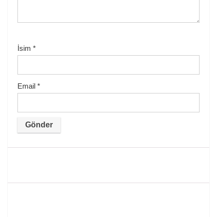
İsim
*
Email
*