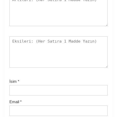
İsim
*
Email
*