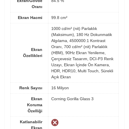
Ekran/Gövde
84.5 %
Oranı
Ekran Hacmi
99.8 cm²
1000 cd/m² (nit) Parlaklık
(Maksimum), 180 Hz Dokunmatik
Algılama, 4500000:1 Kontrast
Oranı, 700 cd/m² (nit) Parlaklık
Ekran
(HBM), 90Hz Ekran Yenileme,
Özellikleri
Çerçevesiz Tasarım, DCI-P3 Renk
Uzayı, Ekran İçinde Ön Kamera,
HDR, HDR10, Multi Touch, Sürekli
Açık Ekran
Renk Sayısı
16 Milyon
Ekran
Corning Gorilla Glass 3
Koruma
Özelliği
Katlanabilir
Ekran