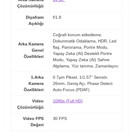
Çözünürlüğü
Diyafram
f/1.8
Açıklığı
Coğrafi konum etiketleme,
Dokunmatik Odaklama, HDR, Led
Arka Kamera
flaş, Panorama, Portre Modu,
Genel
Yapay Zeka (AI) Destekli Portre
Özellikleri
Modu, Yapay Zeka (AI) Sahne
Algılama, Yüz tanıma, Zamanlayıcı
1.Arka
0.7µm Piksel, 1/1.57" Sensör,
Kamera
26mm, Geniş Açı, Phase Detect
Özellikleri
Auto-Focus (PDAF)
Video
1080p (Full HD)
Çözünürlüğü
Video FPS
30 FPS
Değeri