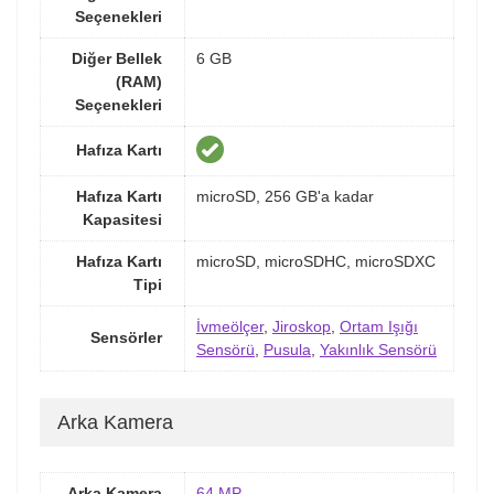
Seçenekleri
Diğer Bellek
6 GB
(RAM)
Seçenekleri
Hafıza Kartı
Hafıza Kartı
microSD, 256 GB'a kadar
Kapasitesi
Hafıza Kartı
microSD, microSDHC, microSDXC
Tipi
İvmeölçer
,
Jiroskop
,
Ortam Işığı
Sensörler
Sensörü
,
Pusula
,
Yakınlık Sensörü
Arka Kamera
Arka Kamera
64 MP