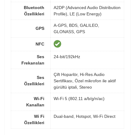
Bluetooth
A2DP (Advanced Audio Distribution
Özellikleri
Profile), LE (Low Energy)
A-GPS, BDS, GALILEO,
GPS
GLONASS, GPS
NFC
Ses
24-bit/192kHz
Frekansları
Çift Hoparlör, Hi-Res Audio
Ses
Sertifikası, Özel mikrofon ile aktif
Özellikleri
gürültü iptali, Stereo
Wi-Fi
Wi-Fi 5 (802.11 a/b/g/n/ac)
Kanalları
Wi Fi
Dual-band, Hotspot, Wi-Fi Direct
Özellikleri