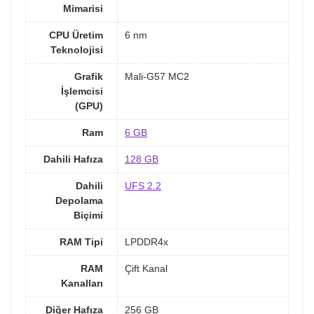
Mimarisi
CPU Üretim
6 nm
Teknolojisi
Grafik
Mali-G57 MC2
İşlemcisi
(GPU)
Ram
6 GB
Dahili Hafıza
128 GB
Dahili
UFS 2.2
Depolama
Biçimi
RAM Tipi
LPDDR4x
RAM
Çift Kanal
Kanalları
Diğer Hafıza
256 GB