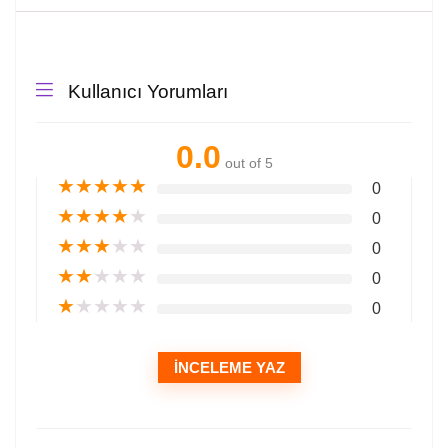
Kullanıcı Yorumları
0.0
out of 5
★
★
★
★
★
0
★
★
★
★
★
0
★
★
★
★
★
0
★
★
★
★
★
0
★
★
★
★
★
0
İNCELEME YAZ