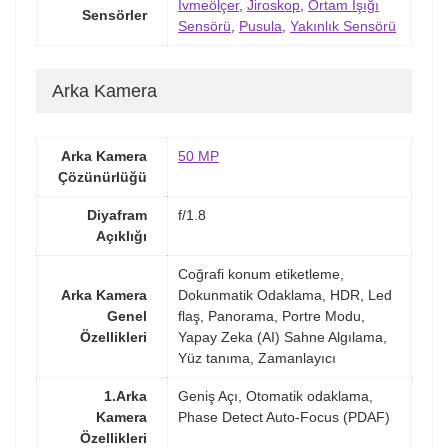
İvmeölçer
,
Jiroskop
,
Ortam Işığı
Sensörler
Sensörü
,
Pusula
,
Yakınlık Sensörü
Arka Kamera
Arka Kamera
50 MP
Çözünürlüğü
Diyafram
f/1.8
Açıklığı
Coğrafi konum etiketleme,
Arka Kamera
Dokunmatik Odaklama, HDR, Led
Genel
flaş, Panorama, Portre Modu,
Özellikleri
Yapay Zeka (AI) Sahne Algılama,
Yüz tanıma, Zamanlayıcı
1.Arka
Geniş Açı, Otomatik odaklama,
Kamera
Phase Detect Auto-Focus (PDAF)
Özellikleri