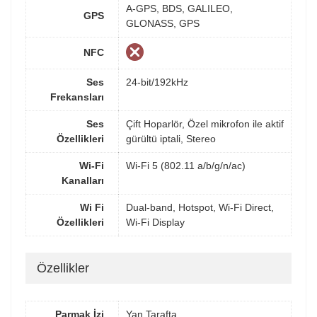
A-GPS, BDS, GALILEO,
GPS
GLONASS, GPS
NFC
Ses
24-bit/192kHz
Frekansları
Ses
Çift Hoparlör, Özel mikrofon ile aktif
Özellikleri
gürültü iptali, Stereo
Wi-Fi
Wi-Fi 5 (802.11 a/b/g/n/ac)
Kanalları
Wi Fi
Dual-band, Hotspot, Wi-Fi Direct,
Özellikleri
Wi-Fi Display
Özellikler
Parmak İzi
Yan Tarafta