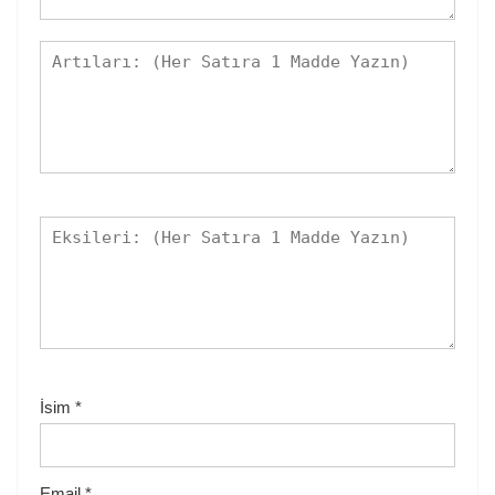
İsim
*
Email
*