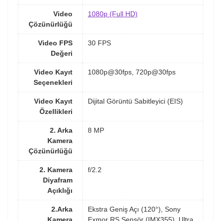
Video
1080p (Full HD)
Çözünürlüğü
Video FPS
30 FPS
Değeri
Video Kayıt
1080p@30fps, 720p@30fps
Seçenekleri
Video Kayıt
Dijital Görüntü Sabitleyici (EIS)
Özellikleri
2. Arka
8 MP
Kamera
Çözünürlüğü
2. Kamera
f/2.2
Diyafram
Açıklığı
2.Arka
Ekstra Geniş Açı (120°), Sony
Kamera
Exmor RS Sensör (IMX355), Ultra