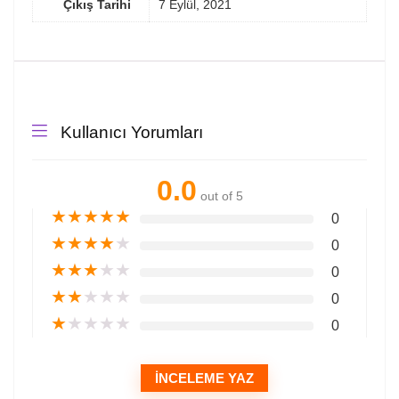
Çıkış Tarihi
7 Eylül, 2021
Kullanıcı Yorumları
0.0
out of 5
★
★
★
★
★
0
★
★
★
★
★
0
★
★
★
★
★
0
★
★
★
★
★
0
★
★
★
★
★
0
İNCELEME YAZ