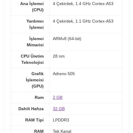
Ana İşlemci
4 Çekirdek, 1.4 GHz Cortex-A53
(CPU)
Yardımcı
4 Çekirdek, 1.1 GHz Cortex-A53
İşlemci
İşlemci
ARMv8 (64-bit)
Mimarisi
CPU Üretim
28 nm
Teknolojisi
Grafik
Adreno 505
İşlemcisi
(GPU)
Ram
2 GB
Dahili Hafıza
32 GB
RAM Tipi
LPDDR3
RAM
Tek Kanal