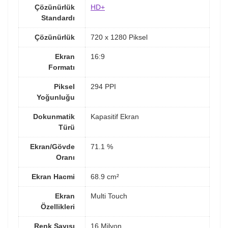
Çözünürlük
HD+
Standardı
Çözünürlük
720 x 1280 Piksel
Ekran
16:9
Formatı
Piksel
294 PPI
Yoğunluğu
Dokunmatik
Kapasitif Ekran
Türü
Ekran/Gövde
71.1 %
Oranı
Ekran Hacmi
68.9 cm²
Ekran
Multi Touch
Özellikleri
Renk Sayısı
16 Milyon