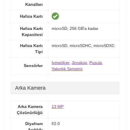
Kanalları
Hafıza Kartı
Hafıza Kartı
microSD, 256 GB'a kadar
Kapasitesi
Hafıza Kartı
microSD, microSDHC, microSDXC
Tipi
İvmeölçer
,
Jiroskop
,
Pusula
,
Sensörler
Yakınlık Sensörü
Arka Kamera
Arka Kamera
13 MP
Çözünürlüğü
Diyafram
f/2.0
Açıklığı