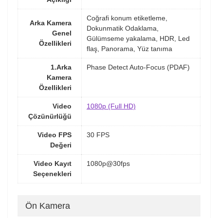
Coğrafi konum etiketleme,
Arka Kamera
Dokunmatik Odaklama,
Genel
Gülümseme yakalama, HDR, Led
Özellikleri
flaş, Panorama, Yüz tanıma
1.Arka
Phase Detect Auto-Focus (PDAF)
Kamera
Özellikleri
Video
1080p (Full HD)
Çözünürlüğü
Video FPS
30 FPS
Değeri
Video Kayıt
1080p@30fps
Seçenekleri
Ön Kamera