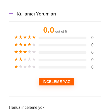
Kullanıcı Yorumları
0.0
out of 5
★
★
★
★
★
0
★
★
★
★
★
0
★
★
★
★
★
0
★
★
★
★
★
0
★
★
★
★
★
0
İNCELEME YAZ
Henüz inceleme yok.