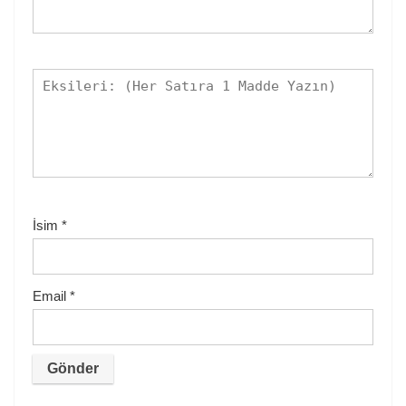
İsim
*
Email
*