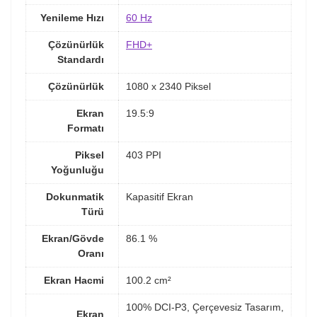
Yenileme Hızı
60 Hz
Çözünürlük
FHD+
Standardı
Çözünürlük
1080 x 2340 Piksel
Ekran
19.5:9
Formatı
Piksel
403 PPI
Yoğunluğu
Dokunmatik
Kapasitif Ekran
Türü
Ekran/Gövde
86.1 %
Oranı
Ekran Hacmi
100.2 cm²
100% DCI-P3, Çerçevesiz Tasarım,
Ekran