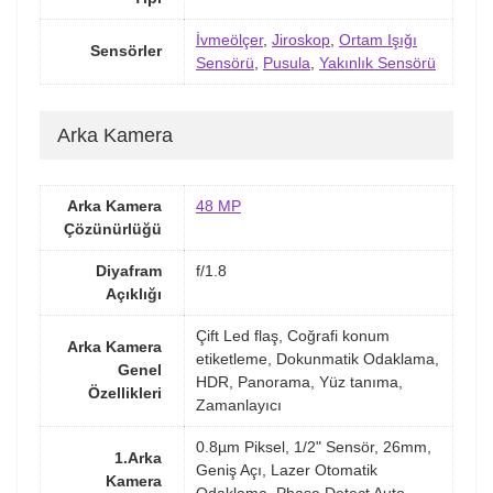
İvmeölçer
,
Jiroskop
,
Ortam Işığı
Sensörler
Sensörü
,
Pusula
,
Yakınlık Sensörü
Arka Kamera
Arka Kamera
48 MP
Çözünürlüğü
Diyafram
f/1.8
Açıklığı
Çift Led flaş, Coğrafi konum
Arka Kamera
etiketleme, Dokunmatik Odaklama,
Genel
HDR, Panorama, Yüz tanıma,
Özellikleri
Zamanlayıcı
0.8µm Piksel, 1/2" Sensör, 26mm,
1.Arka
Geniş Açı, Lazer Otomatik
Kamera