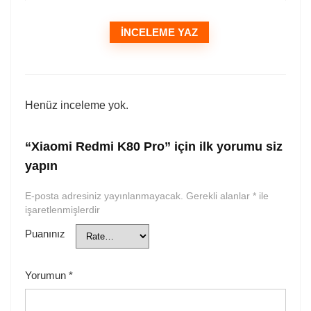
İNCELEME YAZ
Henüz inceleme yok.
“Xiaomi Redmi K80 Pro” için ilk yorumu siz
yapın
E-posta adresiniz yayınlanmayacak.
Gerekli alanlar
*
ile
işaretlenmişlerdir
Puanınız
Yorumun
*