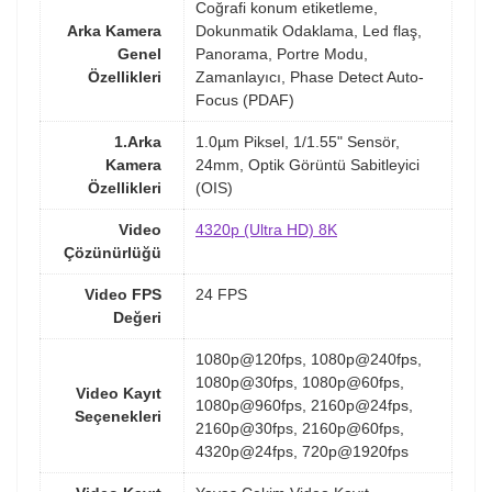
Coğrafi konum etiketleme,
Arka Kamera
Dokunmatik Odaklama, Led flaş,
Genel
Panorama, Portre Modu,
Özellikleri
Zamanlayıcı, Phase Detect Auto-
Focus (PDAF)
1.Arka
1.0µm Piksel, 1/1.55" Sensör,
Kamera
24mm, Optik Görüntü Sabitleyici
Özellikleri
(OIS)
Video
4320p (Ultra HD) 8K
Çözünürlüğü
Video FPS
24 FPS
Değeri
1080p@120fps, 1080p@240fps,
1080p@30fps, 1080p@60fps,
Video Kayıt
1080p@960fps, 2160p@24fps,
Seçenekleri
2160p@30fps, 2160p@60fps,
4320p@24fps, 720p@1920fps