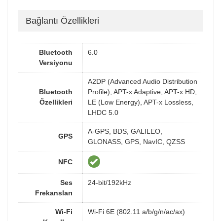
Bağlantı Özellikleri
Bluetooth
6.0
Versiyonu
A2DP (Advanced Audio Distribution
Bluetooth
Profile), APT-x Adaptive, APT-x HD,
Özellikleri
LE (Low Energy), APT-x Lossless,
LHDC 5.0
A-GPS, BDS, GALILEO,
GPS
GLONASS, GPS, NavIC, QZSS
NFC
Ses
24-bit/192kHz
Frekansları
Wi-Fi
Wi-Fi 6E (802.11 a/b/g/n/ac/ax)