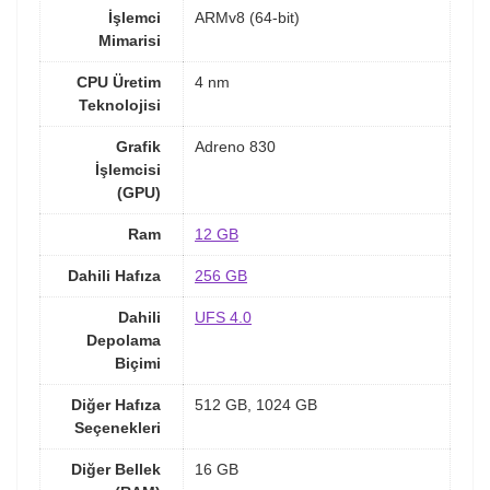
İşlemci
ARMv8 (64-bit)
Mimarisi
CPU Üretim
4 nm
Teknolojisi
Grafik
Adreno 830
İşlemcisi
(GPU)
Ram
12 GB
Dahili Hafıza
256 GB
Dahili
UFS 4.0
Depolama
Biçimi
Diğer Hafıza
512 GB, 1024 GB
Seçenekleri
Diğer Bellek
16 GB