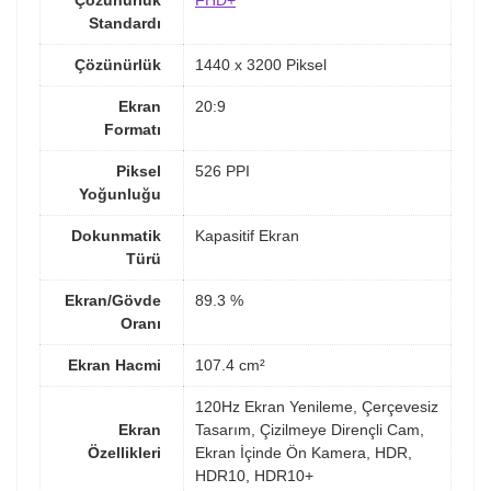
Çözünürlük
FHD+
Standardı
Çözünürlük
1440 x 3200 Piksel
Ekran
20:9
Formatı
Piksel
526 PPI
Yoğunluğu
Dokunmatik
Kapasitif Ekran
Türü
Ekran/Gövde
89.3 %
Oranı
Ekran Hacmi
107.4 cm²
120Hz Ekran Yenileme, Çerçevesiz
Ekran
Tasarım, Çizilmeye Dirençli Cam,
Özellikleri
Ekran İçinde Ön Kamera, HDR,
HDR10, HDR10+