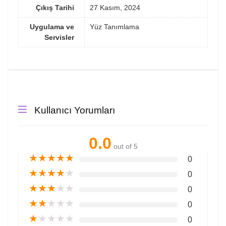
Çıkış Tarihi
27 Kasım, 2024
Uygulama ve
Yüz Tanımlama
Servisler
Kullanıcı Yorumları
0.0
out of 5
★
★
★
★
★
0
★
★
★
★
★
0
★
★
★
★
★
0
★
★
★
★
★
0
★
★
★
★
★
0