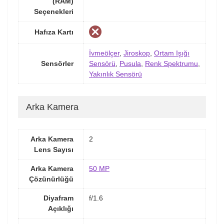
(RAM)
Seçenekleri
Hafıza Kartı
İvmeölçer
,
Jiroskop
,
Ortam Işığı
Sensörler
Sensörü
,
Pusula
,
Renk Spektrumu
,
Yakınlık Sensörü
Arka Kamera
Arka Kamera
2
Lens Sayısı
Arka Kamera
50 MP
Çözünürlüğü
Diyafram
f/1.6
Açıklığı