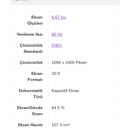
Ekran
6.67 İnç
Ölçüleri
Yenileme Hızı
60 Hz
Çözünürlük
FHD+
Standardı
Çözünürlük
1080 x 2400 Piksel
Ekran
20:9
Formatı
Dokunmatik
Kapasitif Ekran
Türü
Ekran/Gövde
84.5 %
Oranı
Ekran Hacmi
107.4 cm²