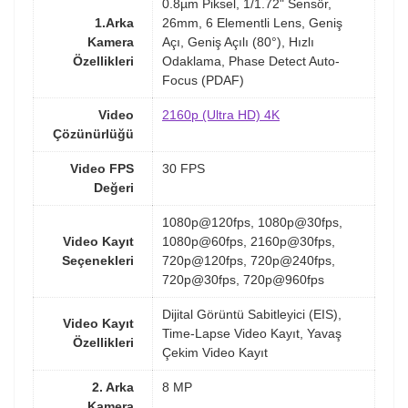
0.8µm Piksel, 1/1.72" Sensör,
1.Arka
26mm, 6 Elementli Lens, Geniş
Kamera
Açı, Geniş Açılı (80°), Hızlı
Özellikleri
Odaklama, Phase Detect Auto-
Focus (PDAF)
Video
2160p (Ultra HD) 4K
Çözünürlüğü
Video FPS
30 FPS
Değeri
1080p@120fps, 1080p@30fps,
Video Kayıt
1080p@60fps, 2160p@30fps,
Seçenekleri
720p@120fps, 720p@240fps,
720p@30fps, 720p@960fps
Dijital Görüntü Sabitleyici (EIS),
Video Kayıt
Time-Lapse Video Kayıt, Yavaş
Özellikleri
Çekim Video Kayıt
2. Arka
8 MP
Kamera