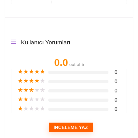
Kullanıcı Yorumları
0.0
out of 5
★
★
★
★
★
0
★
★
★
★
★
0
★
★
★
★
★
0
★
★
★
★
★
0
★
★
★
★
★
0
İNCELEME YAZ