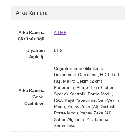
Arka Kamera
Arka Kamera
48 MP
Çözünürlüğü
Diyafram
f/1.9
Açıklığı
Coğrafi konum etiketleme,
Dokunmatik Odaklama, HDR, Led
flaş, Makro Çekim (2 cm),
Panorama, Perde Hızı (Shutter
Arka Kamera
Speed) Kontrolü, Portre Modu,
Genel
RAW Kayıt Yapabilme, Seri Çekim
Özellikleri
Modu, Yapay Zeka (AI) Destekli
Portre Modu, Yapay Zeka (AI)
Sahne Algılama, Yüz tanıma,
Zamanlayıcı