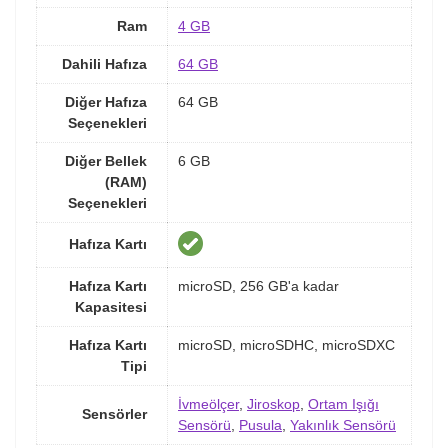
Ram
4 GB
Dahili Hafıza
64 GB
Diğer Hafıza
64 GB
Seçenekleri
Diğer Bellek
6 GB
(RAM)
Seçenekleri
Hafıza Kartı
Hafıza Kartı
microSD, 256 GB'a kadar
Kapasitesi
Hafıza Kartı
microSD, microSDHC, microSDXC
Tipi
İvmeölçer
,
Jiroskop
,
Ortam Işığı
Sensörler
Sensörü
,
Pusula
,
Yakınlık Sensörü