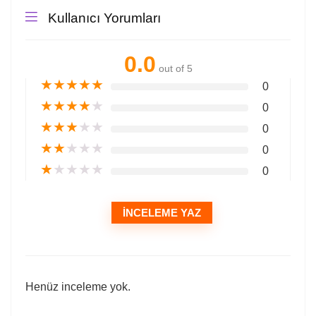
Kullanıcı Yorumları
0.0
out of 5
★
★
★
★
★
0
★
★
★
★
★
0
★
★
★
★
★
0
★
★
★
★
★
0
★
★
★
★
★
0
İNCELEME YAZ
Henüz inceleme yok.