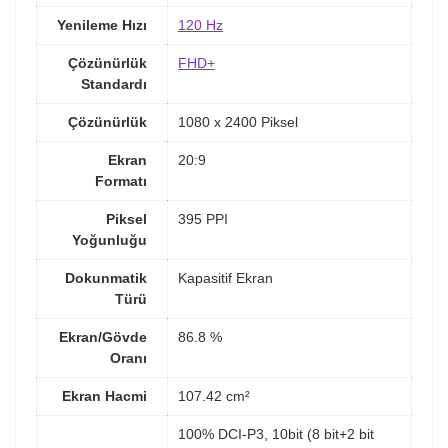
Yenileme Hızı
120 Hz
Çözünürlük
FHD+
Standardı
Çözünürlük
1080 x 2400 Piksel
Ekran
20:9
Formatı
Piksel
395 PPI
Yoğunluğu
Dokunmatik
Kapasitif Ekran
Türü
Ekran/Gövde
86.8 %
Oranı
Ekran Hacmi
107.42 cm²
100% DCI-P3, 10bit (8 bit+2 bit