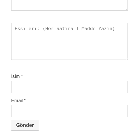
İsim
*
Email
*