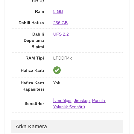
(GPU)
Ram
8 GB
Dahili Hafıza
256 GB
Dahili
UFS 2.2
Depolama
Biçimi
RAM Tipi
LPDDR4x
Hafıza Kartı
Hafıza Kartı
Yok
Kapasitesi
İvmeölçer
,
Jiroskop
,
Pusula
,
Sensörler
Yakınlık Sensörü
Arka Kamera