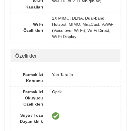
Wi-Fi
Wi-Fi 6 (802.11 a/b/g/n/ac)
Kanalları
2X MIMO, DLNA, Dual-band,
Wi Fi
Hotspot, MIMO, MiraCast, VoWiFi
Özellikleri
(Voice over Wi-Fi), Wi-Fi Direct,
Wi-Fi Display
Özellikler
Parmak İzi
Yan Tarafta
Konumu
Parmak izi
Optik
Okuyucu
Özellikleri
Suya / Toza
Dayanıklılık