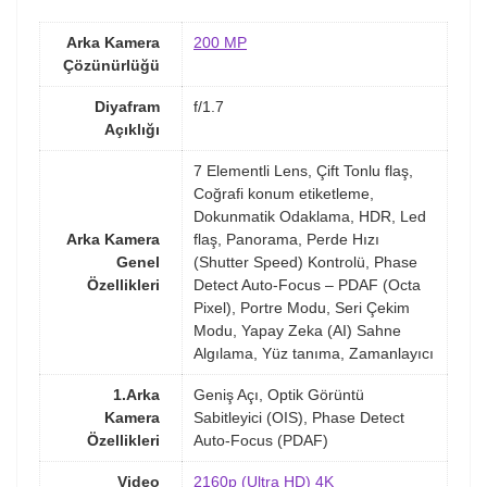
Arka Kamera
200 MP
Çözünürlüğü
Diyafram
f/1.7
Açıklığı
7 Elementli Lens, Çift Tonlu flaş,
Coğrafi konum etiketleme,
Dokunmatik Odaklama, HDR, Led
Arka Kamera
flaş, Panorama, Perde Hızı
Genel
(Shutter Speed) Kontrolü, Phase
Özellikleri
Detect Auto-Focus – PDAF (Octa
Pixel), Portre Modu, Seri Çekim
Modu, Yapay Zeka (AI) Sahne
Algılama, Yüz tanıma, Zamanlayıcı
1.Arka
Geniş Açı, Optik Görüntü
Kamera
Sabitleyici (OIS), Phase Detect
Özellikleri
Auto-Focus (PDAF)
Video
2160p (Ultra HD) 4K