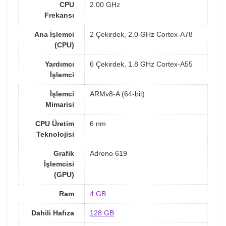
CPU
2.00 GHz
Frekansı
Ana İşlemci
2 Çekirdek, 2.0 GHz Cortex-A78
(CPU)
Yardımcı
6 Çekirdek, 1.8 GHz Cortex-A55
İşlemci
İşlemci
ARMv8-A (64-bit)
Mimarisi
CPU Üretim
6 nm
Teknolojisi
Grafik
Adreno 619
İşlemcisi
(GPU)
Ram
4 GB
Dahili Hafıza
128 GB