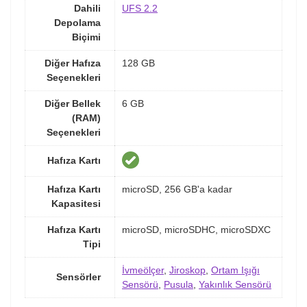
Dahili
UFS 2.2
Depolama
Biçimi
Diğer Hafıza
128 GB
Seçenekleri
Diğer Bellek
6 GB
(RAM)
Seçenekleri
Hafıza Kartı
Hafıza Kartı
microSD, 256 GB'a kadar
Kapasitesi
Hafıza Kartı
microSD, microSDHC, microSDXC
Tipi
İvmeölçer
,
Jiroskop
,
Ortam Işığı
Sensörler
Sensörü
,
Pusula
,
Yakınlık Sensörü