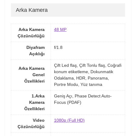
Arka Kamera
Arka Kamera
48 MP
Çözünürlüğü
Diyafram
f/1.8
Açıklığı
Çift Led flaş, Çift Tonlu flaş, Coğrafi
Arka Kamera
konum etiketleme, Dokunmatik
Genel
Odaklama, HDR, Panorama,
Özellikleri
Portre Modu, Yüz tanıma
1.Arka
Geniş Açı, Phase Detect Auto-
Kamera
Focus (PDAF)
Özellikleri
Video
1080p (Full HD)
Çözünürlüğü