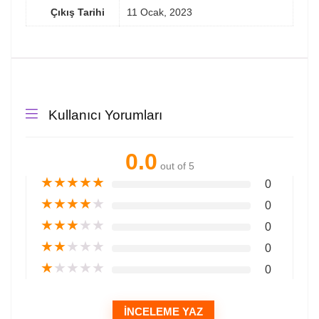
Çıkış Tarihi
11 Ocak, 2023
Kullanıcı Yorumları
0.0
out of 5
★
★
★
★
★
0
★
★
★
★
★
0
★
★
★
★
★
0
★
★
★
★
★
0
★
★
★
★
★
0
İNCELEME YAZ