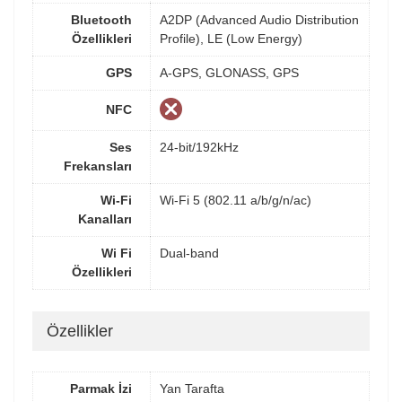
Bluetooth
A2DP (Advanced Audio Distribution
Özellikleri
Profile), LE (Low Energy)
GPS
A-GPS, GLONASS, GPS
NFC
Ses
24-bit/192kHz
Frekansları
Wi-Fi
Wi-Fi 5 (802.11 a/b/g/n/ac)
Kanalları
Wi Fi
Dual-band
Özellikleri
Özellikler
Parmak İzi
Yan Tarafta