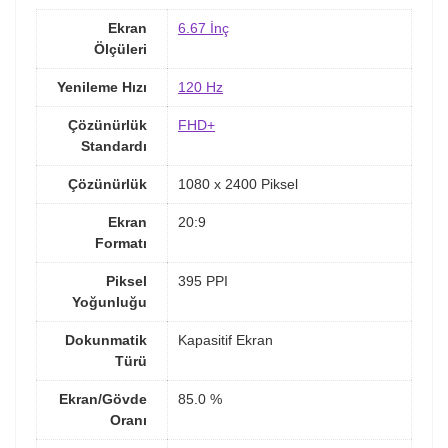
Ekran
6.67 İnç
Ölçüleri
Yenileme Hızı
120 Hz
Çözünürlük
FHD+
Standardı
Çözünürlük
1080 x 2400 Piksel
Ekran
20:9
Formatı
Piksel
395 PPI
Yoğunluğu
Dokunmatik
Kapasitif Ekran
Türü
Ekran/Gövde
85.0 %
Oranı