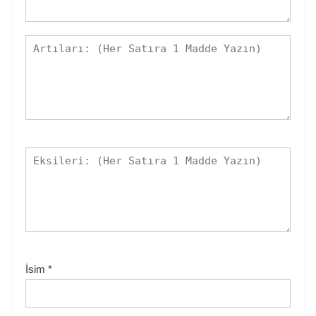
İsim
*