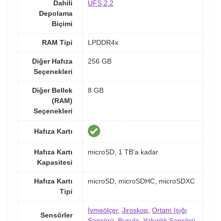
Dahili
UFS 2.2
Depolama
Biçimi
RAM Tipi
LPDDR4x
Diğer Hafıza
256 GB
Seçenekleri
Diğer Bellek
8 GB
(RAM)
Seçenekleri
Hafıza Kartı
Hafıza Kartı
microSD, 1 TB'a kadar
Kapasitesi
Hafıza Kartı
microSD, microSDHC, microSDXC
Tipi
İvmeölçer
,
Jiroskop
,
Ortam Işığı
Sensörler
Sensörü
,
Pusula
,
Yakınlık Sensörü