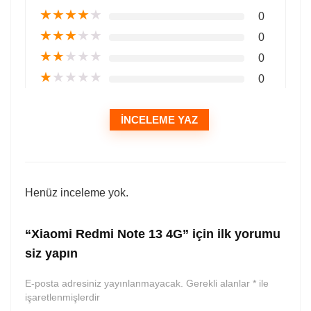
★
★
★
★
★
0
★
★
★
★
★
0
★
★
★
★
★
0
★
★
★
★
★
0
İNCELEME YAZ
Henüz inceleme yok.
“Xiaomi Redmi Note 13 4G” için ilk yorumu
siz yapın
E-posta adresiniz yayınlanmayacak.
Gerekli alanlar
*
ile
işaretlenmişlerdir