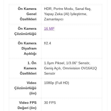
Ön Kamera
HDR, Portre Modu, Sanal flaş,
Genel
Yapay Zeka (AI) İyileştirme,
Özellikleri
Zamanlayıcı
Ön Kamera
16 MP
Çözünürlüğü
Ön Kamera
f/2.4
Diyafram
Açıklığı
1. Ön
1.0µm Piksel, 1/3.06" Sensör,
Kamera
Geniş Açılı, Omnivision OV16A1Q
Özellikleri
Sensör
Video
1080p (Full HD)
Çözünürlüğü
(ön)
Video FPS
30 FPS
Değeri (ön)