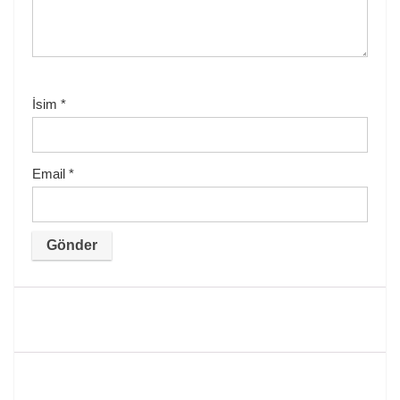
İsim
*
Email
*