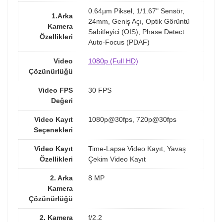
0.64µm Piksel, 1/1.67" Sensör,
1.Arka
24mm, Geniş Açı, Optik Görüntü
Kamera
Sabitleyici (OIS), Phase Detect
Özellikleri
Auto-Focus (PDAF)
Video
1080p (Full HD)
Çözünürlüğü
Video FPS
30 FPS
Değeri
Video Kayıt
1080p@30fps, 720p@30fps
Seçenekleri
Video Kayıt
Time-Lapse Video Kayıt, Yavaş
Özellikleri
Çekim Video Kayıt
2. Arka
8 MP
Kamera
Çözünürlüğü
2. Kamera
f/2.2