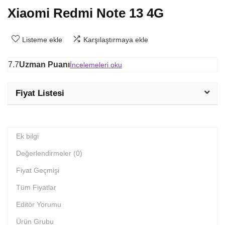
Xiaomi Redmi Note 13 4G
Listeme ekle
Karşılaştırmaya ekle
7.7
Uzman Puanı
İncelemeleri oku
Fiyat Listesi
Ek bilgi
Değerlendirmeler (0)
Fiyat Geçmişi
Tüm Fiyatlar
Editör Yorumu
Ürün Grubu