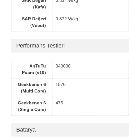
SAR Değeri
0.834 W/kg
(Kafa)
SAR Değeri
0.872 W/kg
(Vücut)
Performans Testleri
AnTuTu
340000
Puanı (v10)
Geekbench 6
1570
(Multi Core)
Geekbench 6
475
(Single Core)
Batarya