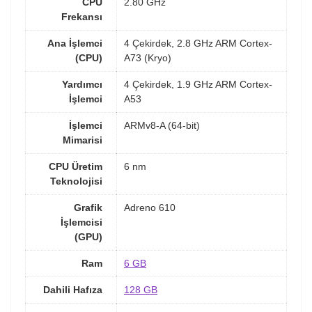
CPU
2.80 GHz
Frekansı
Ana İşlemci
4 Çekirdek, 2.8 GHz ARM Cortex-
(CPU)
A73 (Kryo)
Yardımcı
4 Çekirdek, 1.9 GHz ARM Cortex-
İşlemci
A53
İşlemci
ARMv8-A (64-bit)
Mimarisi
CPU Üretim
6 nm
Teknolojisi
Grafik
Adreno 610
İşlemcisi
(GPU)
Ram
6 GB
Dahili Hafıza
128 GB