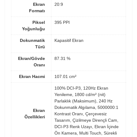
Ekran
20:9
Formatı
Piksel
395 PPI
Yoğunluğu
Dokunmatik
Kapasitif Ekran
Türü
Ekran/Gövde
87.31 %
Oranı
Ekran Hacmi
107.01 cm²
100% DCI-P3, 120Hz Ekran
Yenileme, 1800 cd/m² (nit)
Parlaklık (Maksimum), 240 Hz
Dokunmatik Algılama, 5000000:1
Ekran
Kontrast Oranı, Çerçevesiz
Özellikleri
Tasarım, Çizilmeye Dirençli Cam,
DCI-P3 Renk Uzayı, Ekran İçinde
Ön Kamera, Multi Touch, Sürekli