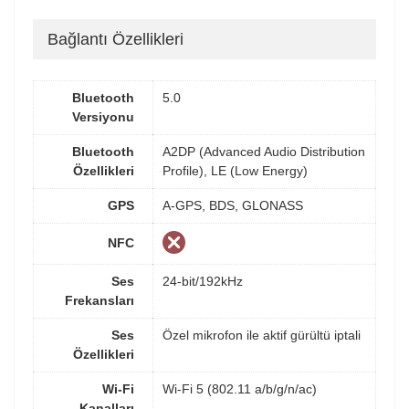
Bağlantı Özellikleri
Bluetooth
5.0
Versiyonu
Bluetooth
A2DP (Advanced Audio Distribution
Özellikleri
Profile), LE (Low Energy)
GPS
A-GPS, BDS, GLONASS
NFC
Ses
24-bit/192kHz
Frekansları
Ses
Özel mikrofon ile aktif gürültü iptali
Özellikleri
Wi-Fi
Wi-Fi 5 (802.11 a/b/g/n/ac)
Kanalları