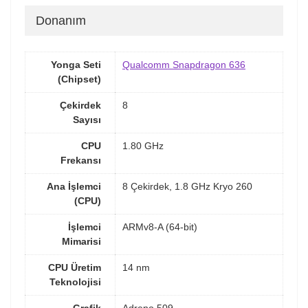
Donanım
Yonga Seti
Qualcomm Snapdragon 636
(Chipset)
Çekirdek
8
Sayısı
CPU
1.80 GHz
Frekansı
Ana İşlemci
8 Çekirdek, 1.8 GHz Kryo 260
(CPU)
İşlemci
ARMv8-A (64-bit)
Mimarisi
CPU Üretim
14 nm
Teknolojisi
Grafik
Adreno 509