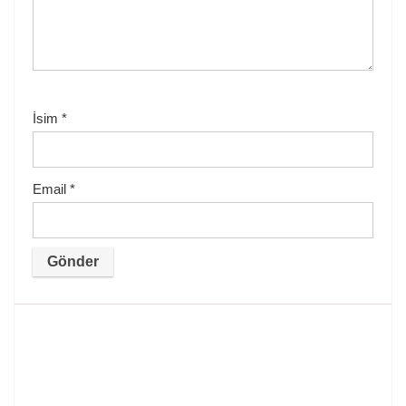
İsim
*
Email
*