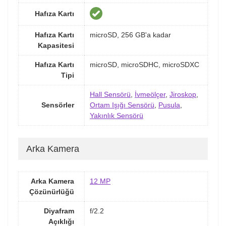
Hafıza Kartı
Hafıza Kartı
microSD, 256 GB'a kadar
Kapasitesi
Hafıza Kartı
microSD, microSDHC, microSDXC
Tipi
Hall Sensörü
,
İvmeölçer
,
Jiroskop
,
Sensörler
Ortam Işığı Sensörü
,
Pusula
,
Yakınlık Sensörü
Arka Kamera
Arka Kamera
12 MP
Çözünürlüğü
Diyafram
f/2.2
Açıklığı