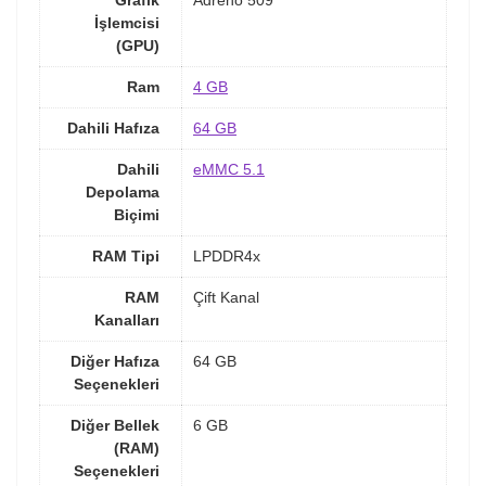
İşlemcisi
(GPU)
Ram
4 GB
Dahili Hafıza
64 GB
Dahili
eMMC 5.1
Depolama
Biçimi
RAM Tipi
LPDDR4x
RAM
Çift Kanal
Kanalları
Diğer Hafıza
64 GB
Seçenekleri
Diğer Bellek
6 GB
(RAM)
Seçenekleri