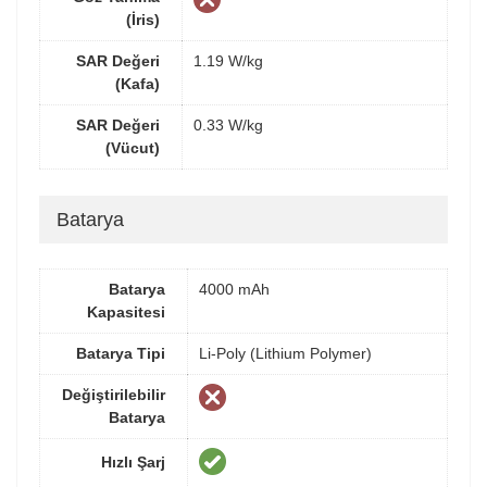
(İris)
SAR Değeri
1.19 W/kg
(Kafa)
SAR Değeri
0.33 W/kg
(Vücut)
Batarya
Batarya
4000 mAh
Kapasitesi
Batarya Tipi
Li-Poly (Lithium Polymer)
Değiştirilebilir
Batarya
Hızlı Şarj