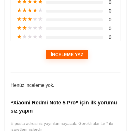
★
★
★
★
★
0
★
★
★
★
★
0
★
★
★
★
★
0
★
★
★
★
★
0
★
★
★
★
★
0
İNCELEME YAZ
Henüz inceleme yok.
“Xiaomi Redmi Note 5 Pro” için ilk yorumu
siz yapın
E-posta adresiniz yayınlanmayacak.
Gerekli alanlar
*
ile
işaretlenmişlerdir