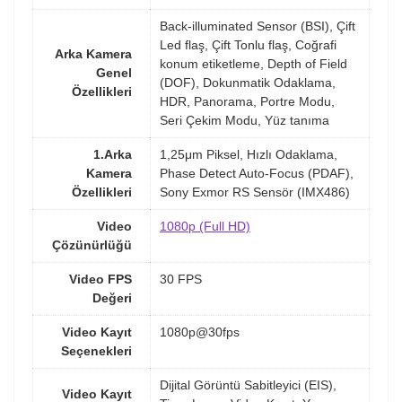
Back-illuminated Sensor (BSI), Çift
Led flaş, Çift Tonlu flaş, Coğrafi
Arka Kamera
konum etiketleme, Depth of Field
Genel
(DOF), Dokunmatik Odaklama,
Özellikleri
HDR, Panorama, Portre Modu,
Seri Çekim Modu, Yüz tanıma
1.Arka
1,25μm Piksel, Hızlı Odaklama,
Kamera
Phase Detect Auto-Focus (PDAF),
Özellikleri
Sony Exmor RS Sensör (IMX486)
Video
1080p (Full HD)
Çözünürlüğü
Video FPS
30 FPS
Değeri
Video Kayıt
1080p@30fps
Seçenekleri
Dijital Görüntü Sabitleyici (EIS),
Video Kayıt