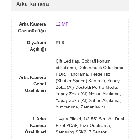
Arka Kamera
Arka Kamera
12 MP
Çözünürlüğü
Diyafram
f/1.9
Açıklığı
Çift Led flaş, Coğrafi konum
etiketleme, Dokunmatik Odaklama,
HDR, Panorama, Perde Hızı
Arka Kamera
(Shutter Speed) Kontrolü, Yapay
Genel
Zeka (AI) Destekli Portre Modu,
Özellikleri
Yapay Zeka (AI) Nesne Algılama,
Yapay Zeka (AI) Sahne Algılama,
Yüz tanıma, Zamanlayıcı
1.Arka
1.4µm Piksel, 1/2.55" Sensör, Dual
Kamera
Pixel PDAF, Hızlı Odaklama,
Özellikleri
Samsung S5K2L7 Sensör