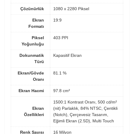
Çözünürlük
1080 x 2280 Piksel
Ekran
19:9
Formatı
Piksel
403 PPI
Yoğunluğu
Dokunmatik
Kapasitif Ekran
Türü
Ekran/Gövde
81.1 %
Oranı
Ekran Hacmi
97.8 cm²
1500:1 Kontrast Oranı, 500 cd/m²
Ekran
(nit) Parlaklık, 84% NTSC, Çentikli
Özellikleri
(Notch), Çerçevesiz Tasarım,
Eğimli Ekran (2.5D), Multi Touch
Renk Sayısı
16 Milyon