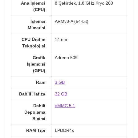
Ana İşlemci
8 Çekirdek, 1.8 GHz Kryo 260
(CPU)
İşlemci
ARMv8-A (64-bit)
Mimarisi
CPU Üretim
14 nm
Teknolojisi
Grafik
Adreno 509
İşlemcisi
(GPU)
Ram
3 GB
Dahili Hafıza
32 GB
Dahili
eMMC 5.1
Depolama
Biçimi
RAM Tipi
LPDDR4x