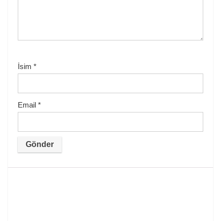
İsim
*
Email
*