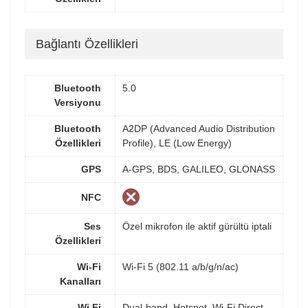
Bağlantı Özellikleri
Bluetooth
5.0
Versiyonu
Bluetooth
A2DP (Advanced Audio Distribution
Özellikleri
Profile), LE (Low Energy)
GPS
A-GPS, BDS, GALILEO, GLONASS
NFC
Ses
Özel mikrofon ile aktif gürültü iptali
Özellikleri
Wi-Fi
Wi-Fi 5 (802.11 a/b/g/n/ac)
Kanalları
Wi Fi
Dual-band, Hotspot, Wi-Fi Direct,