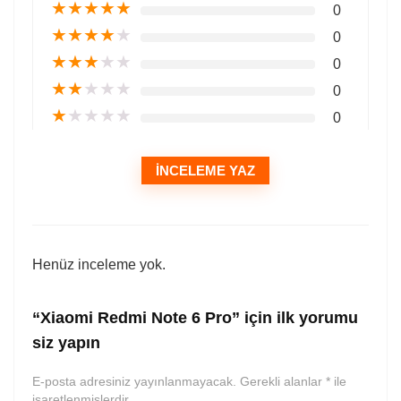
★
★
★
★
★
0
★
★
★
★
★
0
★
★
★
★
★
0
★
★
★
★
★
0
★
★
★
★
★
0
İNCELEME YAZ
Henüz inceleme yok.
“Xiaomi Redmi Note 6 Pro” için ilk yorumu
siz yapın
E-posta adresiniz yayınlanmayacak.
Gerekli alanlar
*
ile
işaretlenmişlerdir