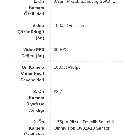
1. Ön
0.9µm Piksel, Samsung S5K3T1
Kamera
Özellikleri
Video
1080p (Full HD)
Çözünürlüğü
(ön)
Video FPS
30 FPS
Değeri (ön)
Ön Kamera
1080p@30fps
Video Kayıt
Seçenekleri
2. Ön
f/2.2
Kamera
Diyafram
Açıklığı
2. Ön
1.75μm Piksel, Derinlik Sensörü,
Kamera
OmniVision OV02A10 Sensör
Özellikleri