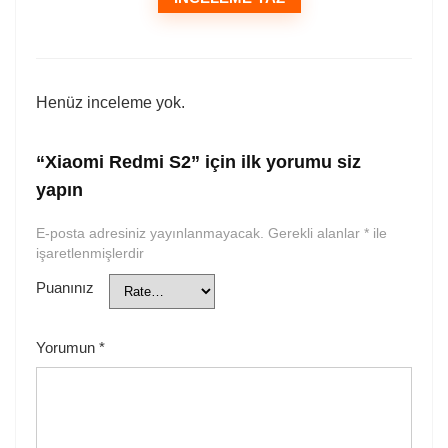
Henüz inceleme yok.
“Xiaomi Redmi S2” için ilk yorumu siz
yapın
E-posta adresiniz yayınlanmayacak.
Gerekli alanlar
*
ile
işaretlenmişlerdir
Puanınız
Yorumun
*