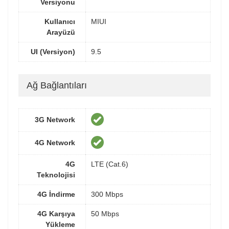
Versiyonu
Kullanıcı
MIUI
Arayüzü
UI (Versiyon)
9.5
Ağ Bağlantıları
3G Network
4G Network
4G
LTE (Cat.6)
Teknolojisi
4G İndirme
300 Mbps
4G Karşıya
50 Mbps
Yükleme