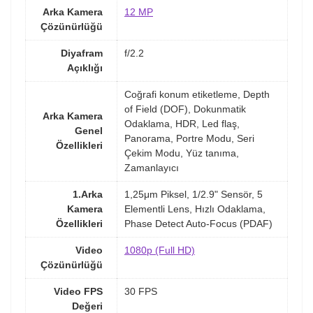
Arka Kamera
12 MP
Çözünürlüğü
Diyafram
f/2.2
Açıklığı
Coğrafi konum etiketleme, Depth
of Field (DOF), Dokunmatik
Arka Kamera
Odaklama, HDR, Led flaş,
Genel
Panorama, Portre Modu, Seri
Özellikleri
Çekim Modu, Yüz tanıma,
Zamanlayıcı
1.Arka
1,25μm Piksel, 1/2.9" Sensör, 5
Kamera
Elementli Lens, Hızlı Odaklama,
Özellikleri
Phase Detect Auto-Focus (PDAF)
Video
1080p (Full HD)
Çözünürlüğü
Video FPS
30 FPS
Değeri