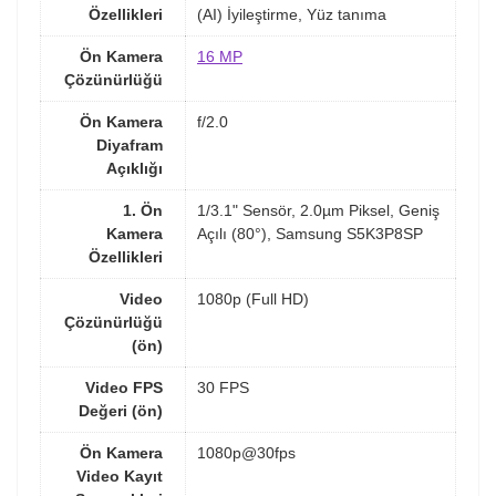
Özellikleri
(AI) İyileştirme, Yüz tanıma
Ön Kamera
16 MP
Çözünürlüğü
Ön Kamera
f/2.0
Diyafram
Açıklığı
1. Ön
1/3.1" Sensör, 2.0µm Piksel, Geniş
Kamera
Açılı (80°), Samsung S5K3P8SP
Özellikleri
Video
1080p (Full HD)
Çözünürlüğü
(ön)
Video FPS
30 FPS
Değeri (ön)
Ön Kamera
1080p@30fps
Video Kayıt