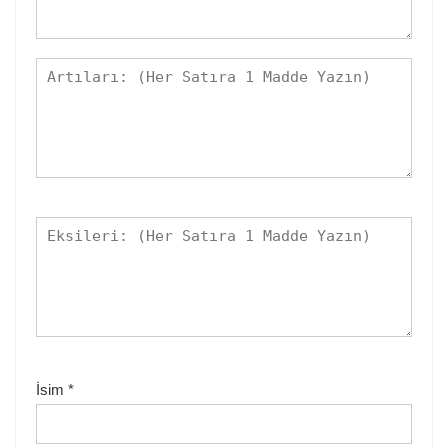
İsim
*