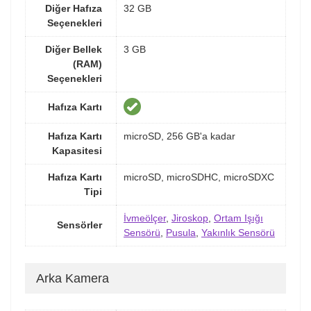
Diğer Hafıza
32 GB
Seçenekleri
Diğer Bellek
3 GB
(RAM)
Seçenekleri
Hafıza Kartı
Hafıza Kartı
microSD, 256 GB'a kadar
Kapasitesi
Hafıza Kartı
microSD, microSDHC, microSDXC
Tipi
İvmeölçer
,
Jiroskop
,
Ortam Işığı
Sensörler
Sensörü
,
Pusula
,
Yakınlık Sensörü
Arka Kamera