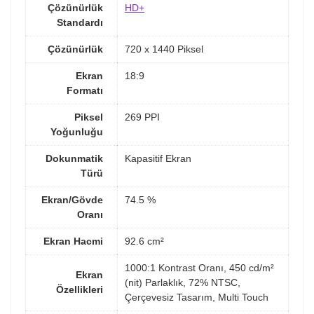
Çözünürlük
HD+
Standardı
Çözünürlük
720 x 1440 Piksel
Ekran
18:9
Formatı
Piksel
269 PPI
Yoğunluğu
Dokunmatik
Kapasitif Ekran
Türü
Ekran/Gövde
74.5 %
Oranı
Ekran Hacmi
92.6 cm²
1000:1 Kontrast Oranı, 450 cd/m²
Ekran
(nit) Parlaklık, 72% NTSC,
Özellikleri
Çerçevesiz Tasarım, Multi Touch