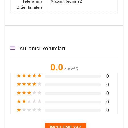
Telefonun
Xiaomi Redmi Y2
Diğer İsimleri
Kullanıcı Yorumları
0.0
out of 5
★
★
★
★
★
0
★
★
★
★
★
0
★
★
★
★
★
0
★
★
★
★
★
0
★
★
★
★
★
0
İNCELEME YAZ