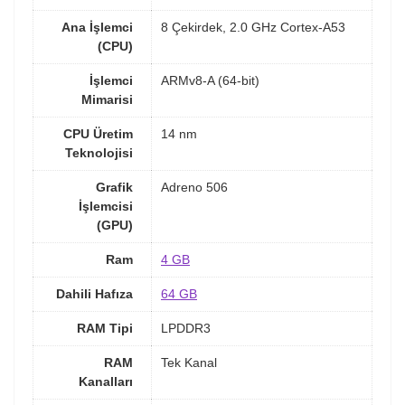
Ana İşlemci
8 Çekirdek, 2.0 GHz Cortex-A53
(CPU)
İşlemci
ARMv8-A (64-bit)
Mimarisi
CPU Üretim
14 nm
Teknolojisi
Grafik
Adreno 506
İşlemcisi
(GPU)
Ram
4 GB
Dahili Hafıza
64 GB
RAM Tipi
LPDDR3
RAM
Tek Kanal
Kanalları