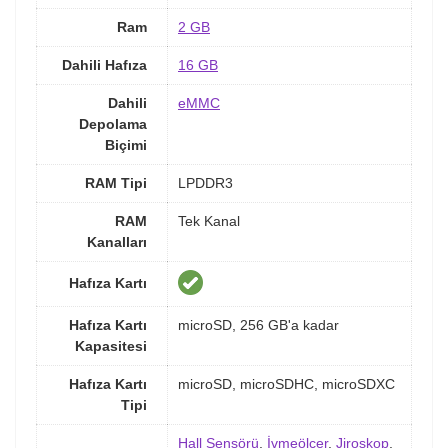
Ram
2 GB
Dahili Hafıza
16 GB
Dahili
eMMC
Depolama
Biçimi
RAM Tipi
LPDDR3
RAM
Tek Kanal
Kanalları
Hafıza Kartı
Hafıza Kartı
microSD, 256 GB'a kadar
Kapasitesi
Hafıza Kartı
microSD, microSDHC, microSDXC
Tipi
Hall Sensörü
,
İvmeölçer
,
Jiroskop
,