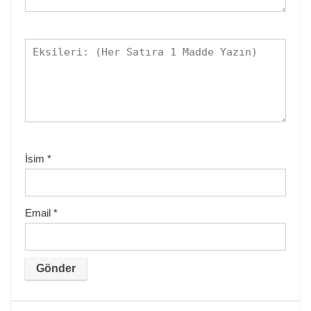
İsim
*
Email
*