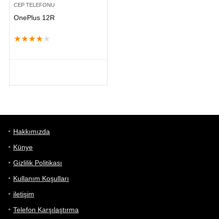
CEP TELEFONU
OnePlus 12R
★
★
★
★
★
Hakkımızda
Künye
Gizlilik Politikası
Kullanım Koşulları
iletişim
Telefon Karşılaştırma