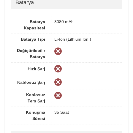
Batarya
Batarya
3080 mAh
Kapasitesi
Batarya Tipi
Li-Ion (Lithium Ion )
Değiştirilebilir
Batarya
Hızlı Şarj
Kablosuz Şarj
Kablosuz
Ters Şarj
Konuşma
35 Saat
Süresi