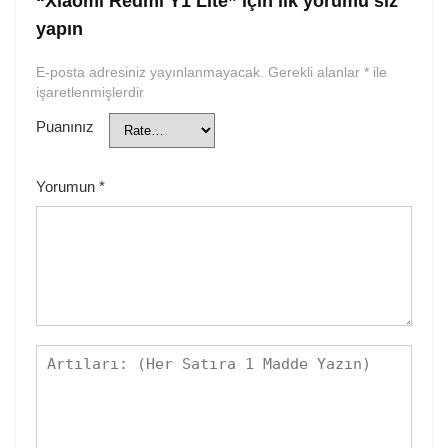
“Xiaomi Redmi Y1 Lite” için ilk yorumu siz
yapın
E-posta adresiniz yayınlanmayacak.
Gerekli alanlar
*
ile
işaretlenmişlerdir
Puanınız
Yorumun
*