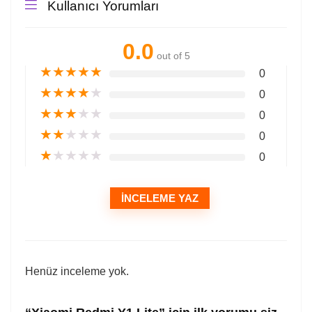
Kullanıcı Yorumları
0.0
out of 5
★
★
★
★
★
0
★
★
★
★
★
0
★
★
★
★
★
0
★
★
★
★
★
0
★
★
★
★
★
0
İNCELEME YAZ
Henüz inceleme yok.