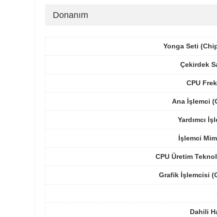
Donanım
Yonga Seti (Chi
Çekirdek S
CPU Frek
Ana İşlemci 
Yardımcı İş
İşlemci Mim
CPU Üretim Teknol
Grafik İşlemcisi 
Dahili H