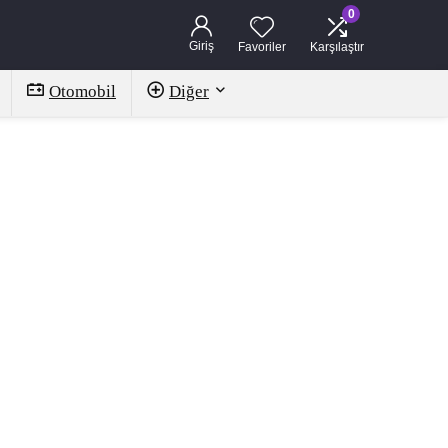
0
Giriş
Favoriler
Karşılaştır
Otomobil
Diğer