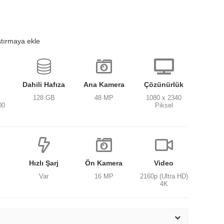
ştırmaya ekle
Dahili Hafıza
Ana Kamera
Çözünürlük
128 GB
48 MP
1080 x 2340
00
Piksel
Hızlı Şarj
Ön Kamera
Video
Var
16 MP
2160p (Ultra HD)
4K