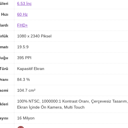
üleri
6.53 İnç
 Hızı
60 Hz
ardı
FHD+
rlük
1080 x 2340 Piksel
matı
19.5:9
luğu
395 PPI
Türü
Kapasitif Ekran
ranı
84.3 %
acmi
104.7 cm²
100% NTSC, 1000000:1 Kontrast Oranı, Çerçevesiz Tasarım, Ç
kleri
Ekran İçinde Ön Kamera, Multi Touch
yısı
16 Milyon