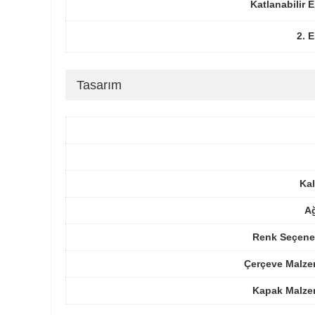
Katlanabilir 
2. 
Tasarım
Kal
Ağ
Renk Seçenek
Çerçeve Malze
Kapak Malze