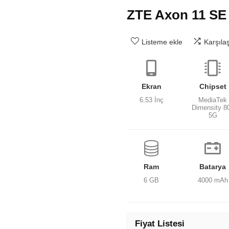
ZTE Axon 11 SE
Listeme ekle
Karşıla
Ekran
Chipset
6.53 İnç
MediaTek
Dimensity 8
5G
Ram
Batarya
6 GB
4000 mAh
Fiyat Listesi