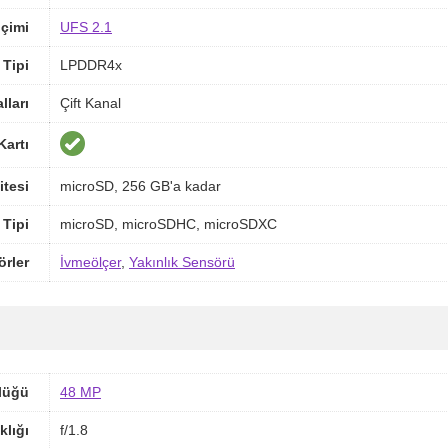
içimi
UFS 2.1
Tipi
LPDDR4x
ları
Çift Kanal
Kartı
itesi
microSD, 256 GB'a kadar
 Tipi
microSD, microSDHC, microSDXC
örler
İvmeölçer
,
Yakınlık Sensörü
lüğü
48 MP
klığı
f/1.8