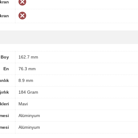
Ekran
Ekran
Boy
162.7 mm
En
76.3 mm
ınlık
8.9 mm
ırlık
184 Gram
leri
Mavi
mesi
Alüminyum
mesi
Alüminyum