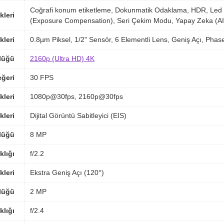
Coğrafi konum etiketleme, Dokunmatik Odaklama, HDR, Led f
kleri
(Exposure Compensation), Seri Çekim Modu, Yapay Zeka (AI
kleri
0.8µm Piksel, 1/2" Sensör, 6 Elementli Lens, Geniş Açı, Pha
lüğü
2160p (Ultra HD) 4K
ğeri
30 FPS
kleri
1080p@30fps, 2160p@30fps
kleri
Dijital Görüntü Sabitleyici (EIS)
lüğü
8 MP
klığı
f/2.2
kleri
Ekstra Geniş Açı (120°)
lüğü
2 MP
klığı
f/2.4