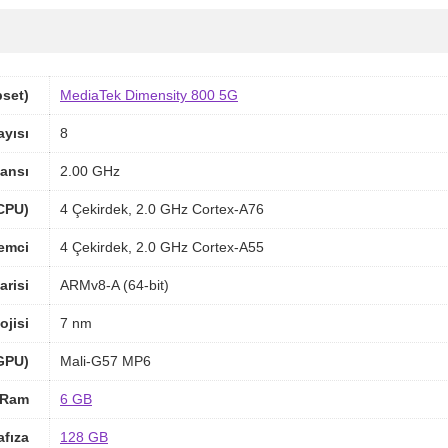
pset)
MediaTek Dimensity 800 5G
ayısı
8
ansı
2.00 GHz
(CPU)
4 Çekirdek, 2.0 GHz Cortex-A76
lemci
4 Çekirdek, 2.0 GHz Cortex-A55
arisi
ARMv8-A (64-bit)
ojisi
7 nm
(GPU)
Mali-G57 MP6
Ram
6 GB
afıza
128 GB