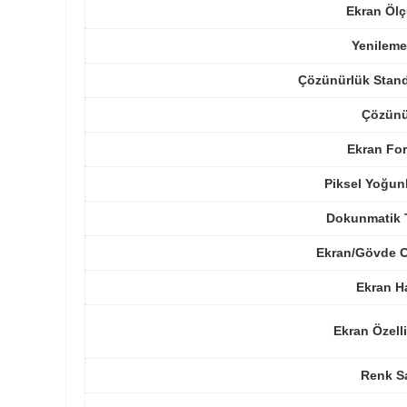
Ekran Ölç
Yenileme
Çözünürlük Stand
Çözünü
Ekran For
Piksel Yoğun
Dokunmatik 
Ekran/Gövde O
Ekran H
Ekran Özelli
Renk Sa