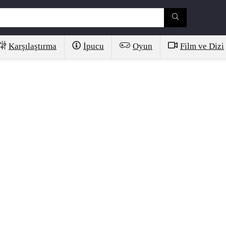
Karşılaştırma
İpucu
Oyun
Film ve Dizi