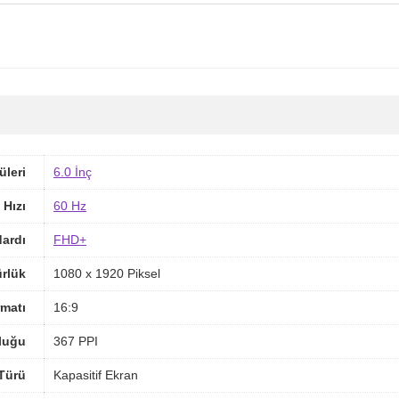
üleri
6.0 İnç
 Hızı
60 Hz
ardı
FHD+
rlük
1080 x 1920 Piksel
matı
16:9
luğu
367 PPI
Türü
Kapasitif Ekran