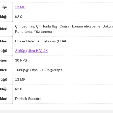
lüğü
13 MP
klığı
f/2.0
Çift Led flaş, Çift Tonlu flaş, Coğrafi konum etiketleme, 
kleri
Panorama, Yüz tanıma
kleri
Phase Detect Auto-Focus (PDAF)
lüğü
2160p (Ultra HD) 4K
ğeri
30 FPS
kleri
1080p@30fps, 2160p@30fps
lüğü
13 MP
klığı
f/2.0
kleri
Derinlik Sensörü