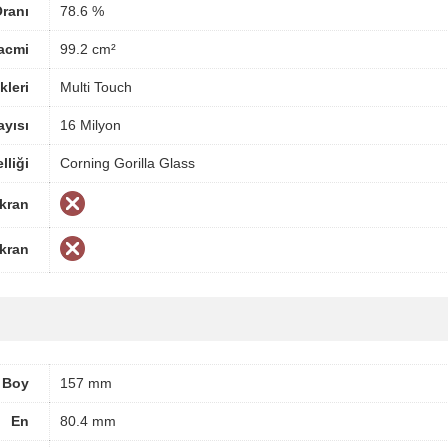
ranı
78.6 %
acmi
99.2 cm²
kleri
Multi Touch
yısı
16 Milyon
lliği
Corning Gorilla Glass
Ekran
Ekran
Boy
157 mm
En
80.4 mm