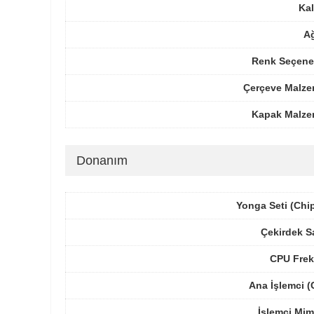
Kal
Ağ
Renk Seçenek
Çerçeve Malze
Kapak Malze
Donanım
Yonga Seti (Chi
Çekirdek S
CPU Frek
Ana İşlemci 
İşlemci Mim