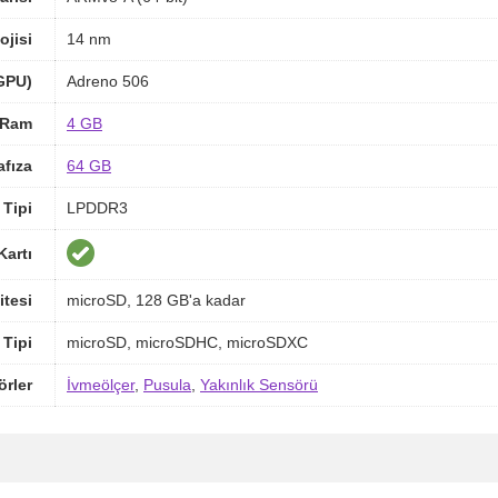
ojisi
14 nm
(GPU)
Adreno 506
Ram
4 GB
afıza
64 GB
Tipi
LPDDR3
Kartı
itesi
microSD, 128 GB'a kadar
 Tipi
microSD, microSDHC, microSDXC
örler
İvmeölçer
,
Pusula
,
Yakınlık Sensörü