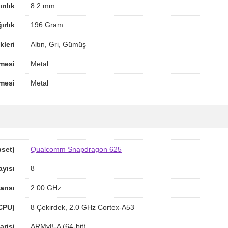
ınlık
8.2 mm
ırlık
196 Gram
leri
Altın, Gri, Gümüş
mesi
Metal
mesi
Metal
pset)
Qualcomm Snapdragon 625
ayısı
8
ansı
2.00 GHz
(CPU)
8 Çekirdek, 2.0 GHz Cortex-A53
arisi
ARMv8-A (64-bit)