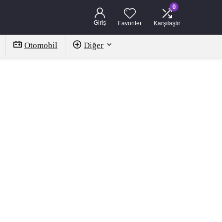
0
Giriş
Favoriler
Karşılaştır
Otomobil
Diğer