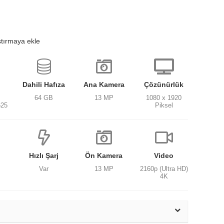
ştırmaya ekle
Dahili Hafıza
Ana Kamera
Çözünürlük
64 GB
13 MP
1080 x 1920
625
Piksel
Hızlı Şarj
Ön Kamera
Video
Var
13 MP
2160p (Ultra HD)
4K