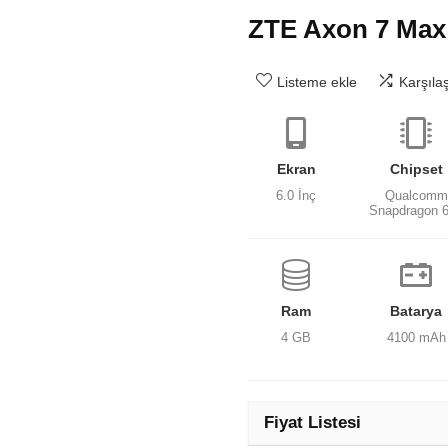
ZTE Axon 7 Max
Listeme ekle
Karşıla
Ekran
Chipset
6.0 İnç
Qualcomm
Snapdragon 
Ram
Batarya
4 GB
4100 mAh
Fiyat Listesi