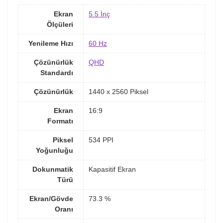
Ekran
5.5 İnç
Ölçüleri
Yenileme Hızı
60 Hz
Çözünürlük
QHD
Standardı
Çözünürlük
1440 x 2560 Piksel
Ekran
16:9
Formatı
Piksel
534 PPI
Yoğunluğu
Dokunmatik
Kapasitif Ekran
Türü
Ekran/Gövde
73.3 %
Oranı