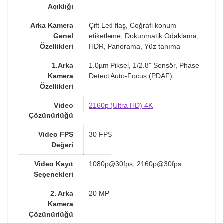
Açıklığı
Arka Kamera
Çift Led flaş, Coğrafi konum
Genel
etiketleme, Dokunmatik Odaklama,
Özellikleri
HDR, Panorama, Yüz tanıma
1.Arka
1.0µm Piksel, 1/2.8" Sensör, Phase
Kamera
Detect Auto-Focus (PDAF)
Özellikleri
Video
2160p (Ultra HD) 4K
Çözünürlüğü
Video FPS
30 FPS
Değeri
Video Kayıt
1080p@30fps, 2160p@30fps
Seçenekleri
2. Arka
20 MP
Kamera
Çözünürlüğü