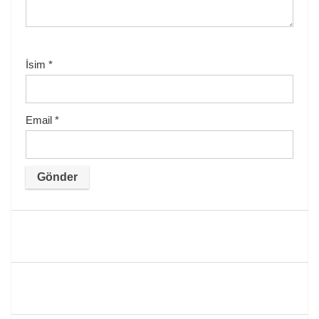
İsim
*
Email
*