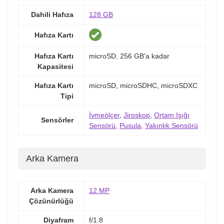
Dahili Hafıza
128 GB
Hafıza Kartı
Hafıza Kartı
microSD, 256 GB'a kadar
Kapasitesi
Hafıza Kartı
microSD, microSDHC, microSDXC
Tipi
İvmeölçer
,
Jiroskop
,
Ortam Işığı
Sensörler
Sensörü
,
Pusula
,
Yakınlık Sensörü
Arka Kamera
Arka Kamera
12 MP
Çözünürlüğü
Diyafram
f/1.8