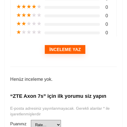
★
★
★
★
★
0
★
★
★
★
★
0
★
★
★
★
★
0
★
★
★
★
★
0
İNCELEME YAZ
Henüz inceleme yok.
“ZTE Axon 7s” için ilk yorumu siz yapın
E-posta adresiniz yayınlanmayacak.
Gerekli alanlar
*
ile
işaretlenmişlerdir
Puanınız