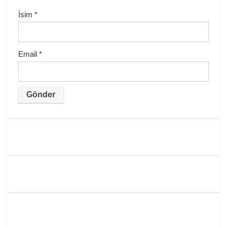
İsim
*
Email
*