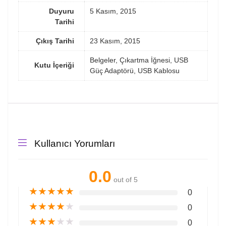
Duyuru
5 Kasım, 2015
Tarihi
Çıkış Tarihi
23 Kasım, 2015
Belgeler, Çıkartma İğnesi, USB
Kutu İçeriği
Güç Adaptörü, USB Kablosu
Kullanıcı Yorumları
0.0
out of 5
★
★
★
★
★
0
★
★
★
★
★
0
★
★
★
★
★
0