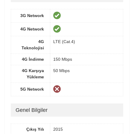
3G Network
4G Network
4G
LTE (Cat.4)
Teknolojisi
4G İndirme
150 Mbps
4G Karşıya
50 Mbps
Yükleme
5G Network
Genel Bilgiler
Çıkış Yılı
2015