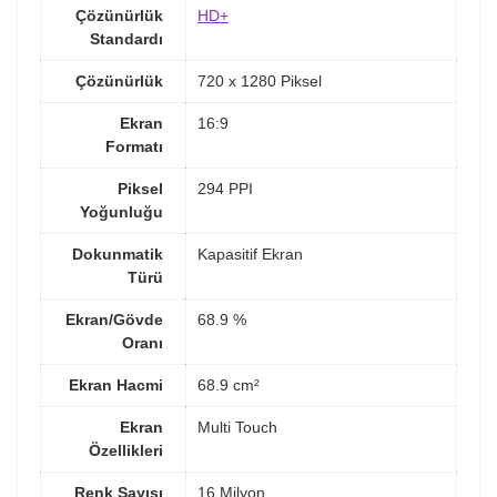
Çözünürlük
HD+
Standardı
Çözünürlük
720 x 1280 Piksel
Ekran
16:9
Formatı
Piksel
294 PPI
Yoğunluğu
Dokunmatik
Kapasitif Ekran
Türü
Ekran/Gövde
68.9 %
Oranı
Ekran Hacmi
68.9 cm²
Ekran
Multi Touch
Özellikleri
Renk Sayısı
16 Milyon