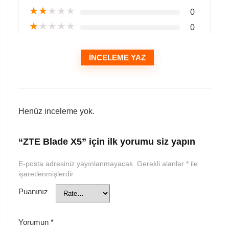
★
★
★
★
★
0
★
★
★
★
★
0
İNCELEME YAZ
Henüz inceleme yok.
“ZTE Blade X5” için ilk yorumu siz yapın
E-posta adresiniz yayınlanmayacak.
Gerekli alanlar
*
ile
işaretlenmişlerdir
Puanınız
Yorumun
*