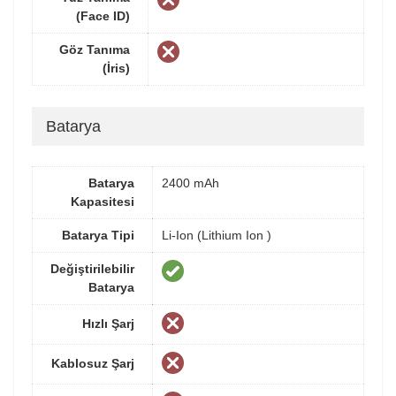
(Face ID)
Göz Tanıma
(İris)
Batarya
Batarya
2400 mAh
Kapasitesi
Batarya Tipi
Li-Ion (Lithium Ion )
Değiştirilebilir
Batarya
Hızlı Şarj
Kablosuz Şarj