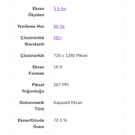
Ekran
5.5 İnç
Ölçüleri
Yenileme Hızı
60 Hz
Çözünürlük
HD+
Standardı
Çözünürlük
720 x 1280 Piksel
Ekran
16:9
Formatı
Piksel
267 PPI
Yoğunluğu
Dokunmatik
Kapasitif Ekran
Türü
Ekran/Gövde
70.3 %
Oranı