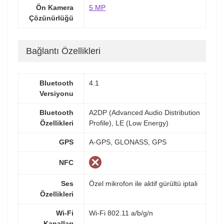
Ön Kamera
5 MP
Çözünürlüğü
Bağlantı Özellikleri
Bluetooth
4.1
Versiyonu
Bluetooth
A2DP (Advanced Audio Distribution
Özellikleri
Profile), LE (Low Energy)
GPS
A-GPS, GLONASS, GPS
NFC
Ses
Özel mikrofon ile aktif gürültü iptali
Özellikleri
Wi-Fi
Wi-Fi 802.11 a/b/g/n
Kanalları