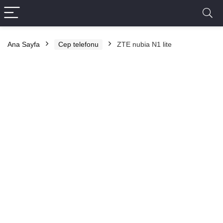
Ana Sayfa
Cep telefonu
ZTE nubia N1 lite