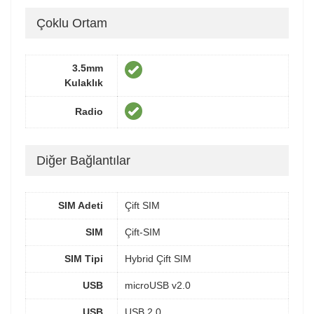
Çoklu Ortam
3.5mm
Kulaklık
Radio
Diğer Bağlantılar
SIM Adeti
Çift SIM
SIM
Çift-SIM
SIM Tipi
Hybrid Çift SIM
USB
microUSB v2.0
USB
USB 2.0