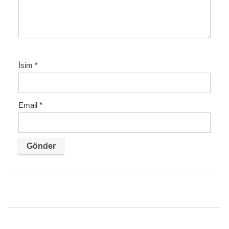
İsim
*
Email
*