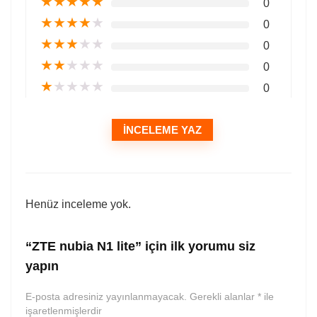
★
★
★
★
★
0
★
★
★
★
★
0
★
★
★
★
★
0
★
★
★
★
★
0
★
★
★
★
★
0
İNCELEME YAZ
Henüz inceleme yok.
“ZTE nubia N1 lite” için ilk yorumu siz
yapın
E-posta adresiniz yayınlanmayacak.
Gerekli alanlar
*
ile
işaretlenmişlerdir