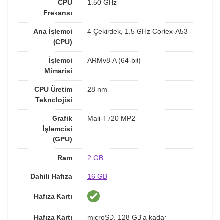
CPU
1.50 GHz
Frekansı
Ana İşlemci
4 Çekirdek, 1.5 GHz Cortex-A53
(CPU)
İşlemci
ARMv8-A (64-bit)
Mimarisi
CPU Üretim
28 nm
Teknolojisi
Grafik
Mali-T720 MP2
İşlemcisi
(GPU)
Ram
2 GB
Dahili Hafıza
16 GB
Hafıza Kartı
Hafıza Kartı
microSD, 128 GB'a kadar