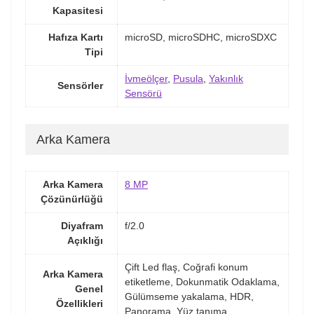
Kapasitesi
Hafıza Kartı
microSD, microSDHC, microSDXC
Tipi
İvmeölçer
,
Pusula
,
Yakınlık
Sensörler
Sensörü
Arka Kamera
Arka Kamera
8 MP
Çözünürlüğü
Diyafram
f/2.0
Açıklığı
Çift Led flaş, Coğrafi konum
Arka Kamera
etiketleme, Dokunmatik Odaklama,
Genel
Gülümseme yakalama, HDR,
Özellikleri
Panorama, Yüz tanıma