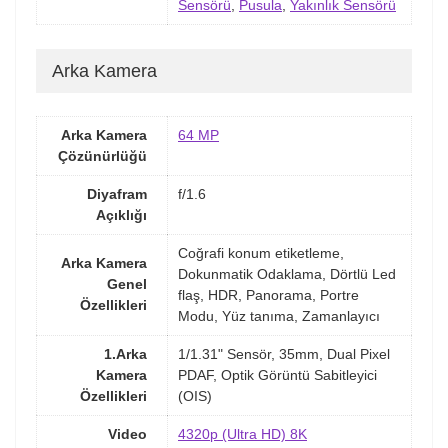
Sensörü
,
Pusula
,
Yakınlık Sensörü
Arka Kamera
Arka Kamera
64 MP
Çözünürlüğü
Diyafram
f/1.6
Açıklığı
Coğrafi konum etiketleme,
Arka Kamera
Dokunmatik Odaklama, Dörtlü Led
Genel
flaş, HDR, Panorama, Portre
Özellikleri
Modu, Yüz tanıma, Zamanlayıcı
1.Arka
1/1.31" Sensör, 35mm, Dual Pixel
Kamera
PDAF, Optik Görüntü Sabitleyici
Özellikleri
(OIS)
Video
4320p (Ultra HD) 8K