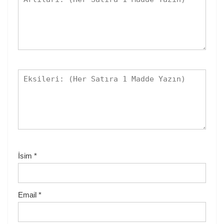
İsim
*
Email
*