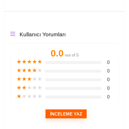
Kullanıcı Yorumları
0.0
out of 5
★
★
★
★
★
0
★
★
★
★
★
0
★
★
★
★
★
0
★
★
★
★
★
0
★
★
★
★
★
0
İNCELEME YAZ