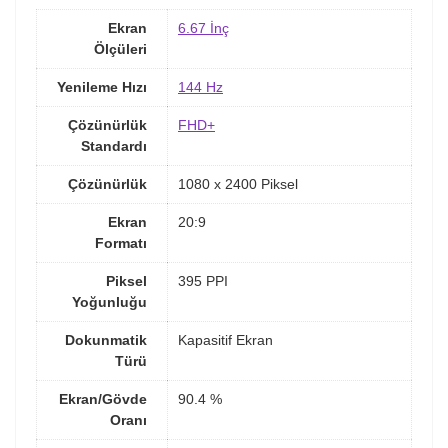
Ekran
6.67 İnç
Ölçüleri
Yenileme Hızı
144 Hz
Çözünürlük
FHD+
Standardı
Çözünürlük
1080 x 2400 Piksel
Ekran
20:9
Formatı
Piksel
395 PPI
Yoğunluğu
Dokunmatik
Kapasitif Ekran
Türü
Ekran/Gövde
90.4 %
Oranı