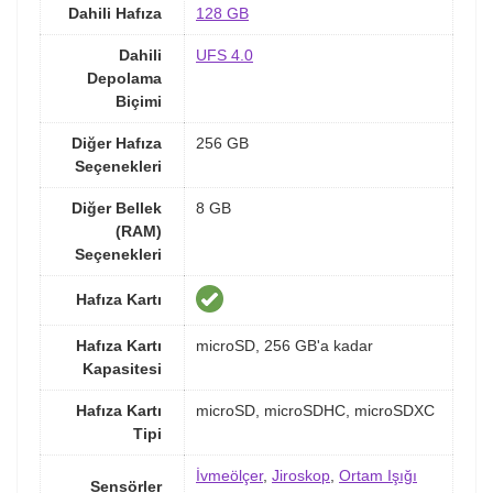
Dahili Hafıza
128 GB
Dahili
UFS 4.0
Depolama
Biçimi
Diğer Hafıza
256 GB
Seçenekleri
Diğer Bellek
8 GB
(RAM)
Seçenekleri
Hafıza Kartı
Hafıza Kartı
microSD, 256 GB'a kadar
Kapasitesi
Hafıza Kartı
microSD, microSDHC, microSDXC
Tipi
İvmeölçer
,
Jiroskop
,
Ortam Işığı
Sensörler