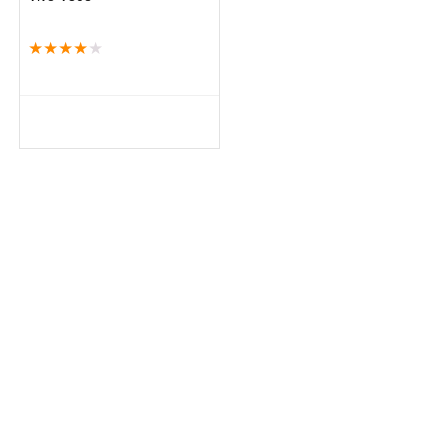
★
★
★
★
★