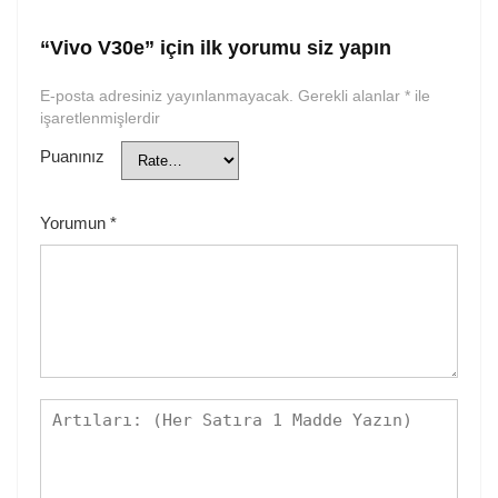
“Vivo V30e” için ilk yorumu siz yapın
E-posta adresiniz yayınlanmayacak.
Gerekli alanlar
*
ile
işaretlenmişlerdir
Puanınız
Yorumun
*