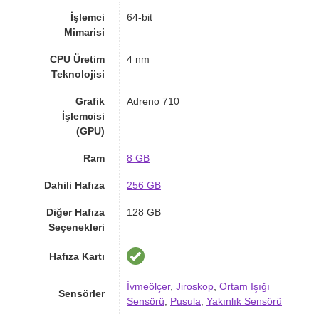
İşlemci
64-bit
Mimarisi
CPU Üretim
4 nm
Teknolojisi
Grafik
Adreno 710
İşlemcisi
(GPU)
Ram
8 GB
Dahili Hafıza
256 GB
Diğer Hafıza
128 GB
Seçenekleri
Hafıza Kartı
İvmeölçer
,
Jiroskop
,
Ortam Işığı
Sensörler
Sensörü
,
Pusula
,
Yakınlık Sensörü