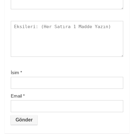
İsim
*
Email
*