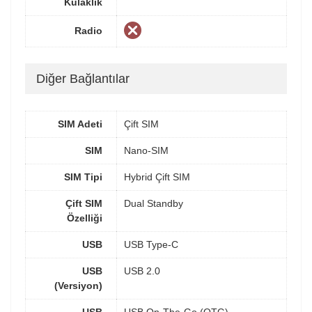
Kulaklık
Radio
Diğer Bağlantılar
SIM Adeti
Çift SIM
SIM
Nano-SIM
SIM Tipi
Hybrid Çift SIM
Çift SIM
Dual Standby
Özelliği
USB
USB Type-C
USB
USB 2.0
(Versiyon)
USB
USB On-The-Go (OTG)