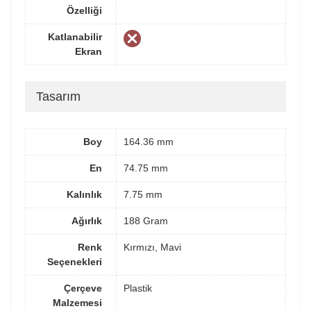
Özelliği
Katlanabilir
Ekran
Tasarım
Boy
164.36 mm
En
74.75 mm
Kalınlık
7.75 mm
Ağırlık
188 Gram
Renk
Kırmızı, Mavi
Seçenekleri
Çerçeve
Plastik
Malzemesi