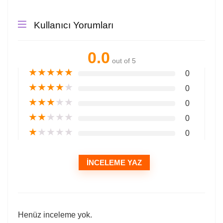
Kullanıcı Yorumları
0.0
out of 5
★
★
★
★
★
0
★
★
★
★
★
0
★
★
★
★
★
0
★
★
★
★
★
0
★
★
★
★
★
0
İNCELEME YAZ
Henüz inceleme yok.