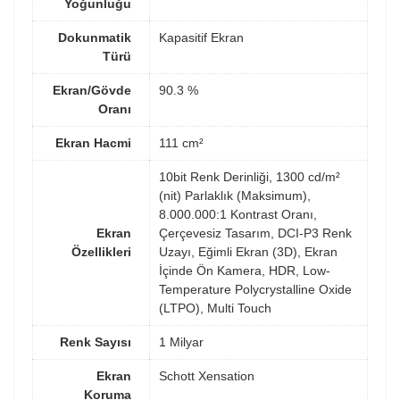
Yoğunluğu
Dokunmatik
Kapasitif Ekran
Türü
Ekran/Gövde
90.3 %
Oranı
Ekran Hacmi
111 cm²
10bit Renk Derinliği, 1300 cd/m²
(nit) Parlaklık (Maksimum),
8.000.000:1 Kontrast Oranı,
Ekran
Çerçevesiz Tasarım, DCI-P3 Renk
Özellikleri
Uzayı, Eğimli Ekran (3D), Ekran
İçinde Ön Kamera, HDR, Low-
Temperature Polycrystalline Oxide
(LTPO), Multi Touch
Renk Sayısı
1 Milyar
Ekran
Schott Xensation
Koruma