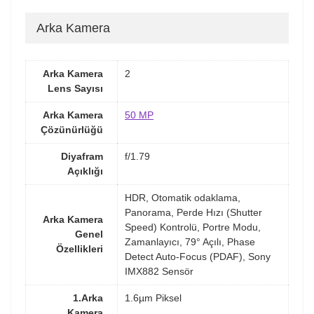
Arka Kamera
Arka Kamera
2
Lens Sayısı
Arka Kamera
50 MP
Çözünürlüğü
Diyafram
f/1.79
Açıklığı
HDR, Otomatik odaklama,
Panorama, Perde Hızı (Shutter
Arka Kamera
Speed) Kontrolü, Portre Modu,
Genel
Zamanlayıcı, 79° Açılı, Phase
Özellikleri
Detect Auto-Focus (PDAF), Sony
IMX882 Sensör
1.Arka
1.6µm Piksel
Kamera