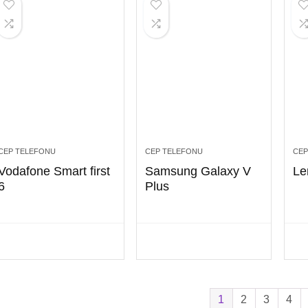
CEP TELEFONU
CEP TELEFONU
CEP
Vodafone Smart first
Samsung Galaxy V
Le
6
Plus
1
2
3
4