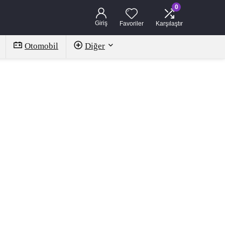
0
Giriş
Favoriler
Karşılaştır
Otomobil
Diğer