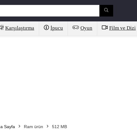
Karşılaştırma
İpucu
Oyun
Film ve Dizi
a Sayfa
Ram ürün
512 MB