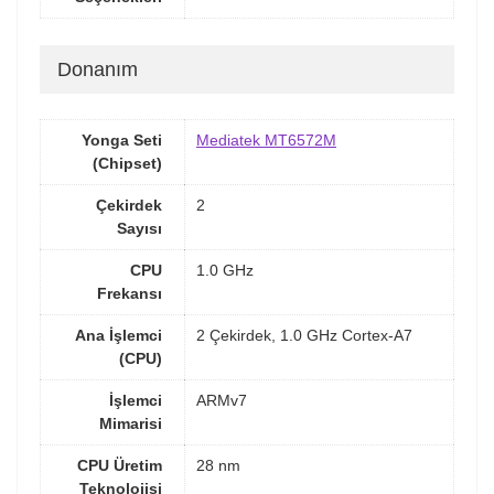
Donanım
Yonga Seti
Mediatek MT6572M
(Chipset)
Çekirdek
2
Sayısı
CPU
1.0 GHz
Frekansı
Ana İşlemci
2 Çekirdek, 1.0 GHz Cortex-A7
(CPU)
İşlemci
ARMv7
Mimarisi
CPU Üretim
28 nm
Teknolojisi