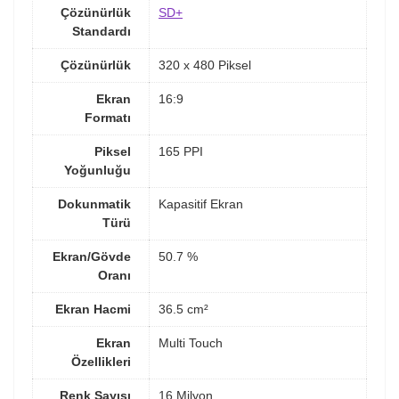
Çözünürlük
SD+
Standardı
Çözünürlük
320 x 480 Piksel
Ekran
16:9
Formatı
Piksel
165 PPI
Yoğunluğu
Dokunmatik
Kapasitif Ekran
Türü
Ekran/Gövde
50.7 %
Oranı
Ekran Hacmi
36.5 cm²
Ekran
Multi Touch
Özellikleri
Renk Sayısı
16 Milyon