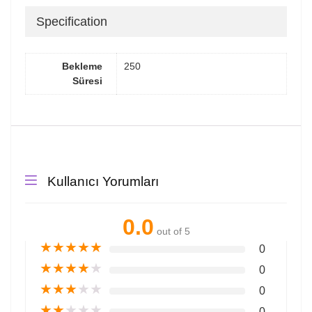
Specification
Bekleme
250
Süresi
Kullanıcı Yorumları
0.0
out of 5
★
★
★
★
★
0
★
★
★
★
★
0
★
★
★
★
★
0
★
★
★
★
★
0