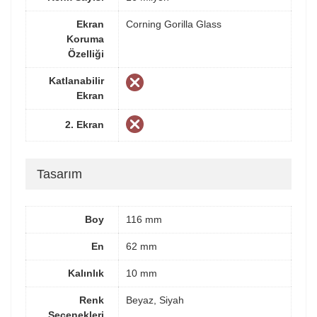
Ekran
Corning Gorilla Glass
Koruma
Özelliği
Katlanabilir
Ekran
2. Ekran
Tasarım
Boy
116 mm
En
62 mm
Kalınlık
10 mm
Renk
Beyaz, Siyah
Seçenekleri