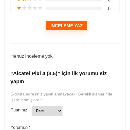
★
★
★
★
★
0
İNCELEME YAZ
Henüz inceleme yok.
“Alcatel Pixi 4 (3.5)” için ilk yorumu siz
yapın
E-posta adresiniz yayınlanmayacak.
Gerekli alanlar
*
ile
işaretlenmişlerdir
Puanınız
Yorumun
*