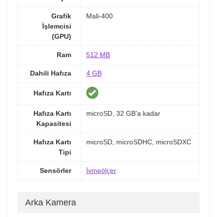
Grafik
Mali-400
İşlemcisi
(GPU)
Ram
512 MB
Dahili Hafıza
4 GB
Hafıza Kartı
Hafıza Kartı
microSD, 32 GB'a kadar
Kapasitesi
Hafıza Kartı
microSD, microSDHC, microSDXC
Tipi
Sensörler
İvmeölçer
Arka Kamera