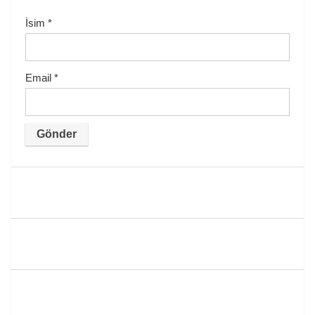
İsim
*
Email
*