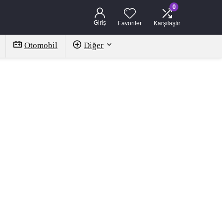
0
Giriş
Favoriler
Karşılaştır
Otomobil
Diğer