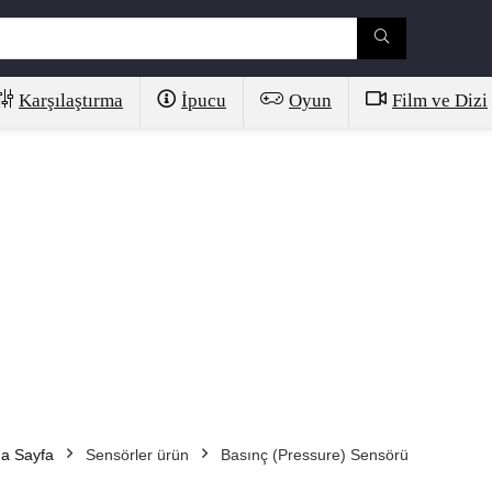
Karşılaştırma
İpucu
Oyun
Film ve Dizi
a Sayfa
Sensörler ürün
Basınç (Pressure) Sensörü