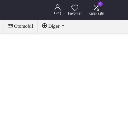
0
Giriş
Favoriler
Karşılaştır
Otomobil
Diğer