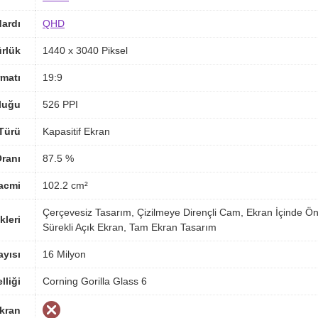
ardı
QHD
rlük
1440 x 3040 Piksel
matı
19:9
luğu
526 PPI
Türü
Kapasitif Ekran
ranı
87.5 %
acmi
102.2 cm²
Çerçevesiz Tasarım, Çizilmeye Dirençli Cam, Ekran İçinde Ön
kleri
Sürekli Açık Ekran, Tam Ekran Tasarım
yısı
16 Milyon
lliği
Corning Gorilla Glass 6
Ekran