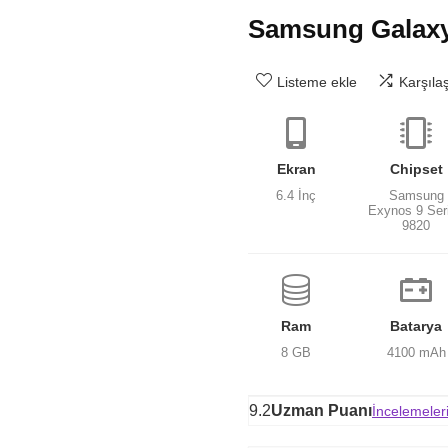
Samsung Galaxy
Listeme ekle
Karşıla
Ekran
Chipset
6.4 İnç
Samsung
Exynos 9 Ser
9820
Ram
Batarya
8 GB
4100 mAh
9.2
Uzman Puanı
İncelemeler