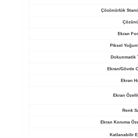
Çözünürlük Stand
Çözünü
Ekran For
Piksel Yoğun
Dokunmatik 
Ekran/Gövde O
Ekran H
Ekran Özelli
Renk Sa
Ekran Koruma Öze
Katlanabilir 