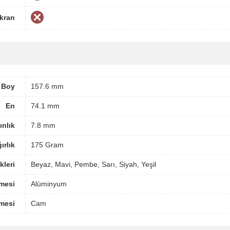
Ekran
Boy
157.6 mm
En
74.1 mm
ınlık
7.8 mm
ırlık
175 Gram
leri
Beyaz, Mavi, Pembe, Sarı, Siyah, Yeşil
mesi
Alüminyum
mesi
Cam