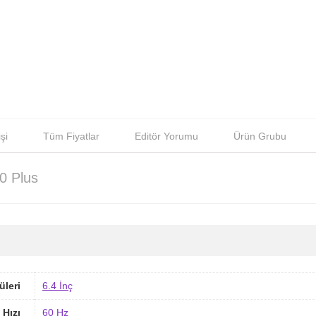
şi
Tüm Fiyatlar
Editör Yorumu
Ürün Grubu
0 Plus
üleri
6.4 İnç
 Hızı
60 Hz