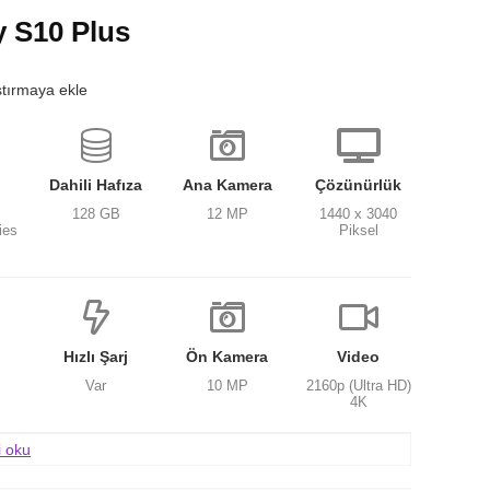
 S10 Plus
ştırmaya ekle
Dahili Hafıza
Ana Kamera
Çözünürlük
128 GB
12 MP
1440 x 3040
ies
Piksel
Hızlı Şarj
Ön Kamera
Video
Var
10 MP
2160p (Ultra HD)
4K
i oku