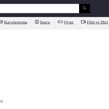
Karşılaştırma
İpucu
Oyun
Film ve Dizi
us