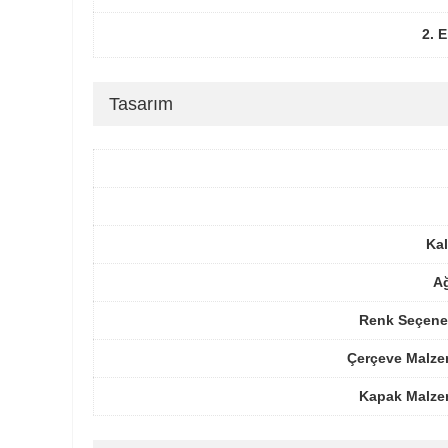
2. 
Tasarım
Kal
Ağ
Renk Seçenek
Çerçeve Malze
Kapak Malze