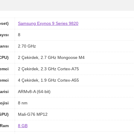
pset)
Samsung Exynos 9 Series 9820
ayısı
8
ansı
2.70 GHz
(CPU)
2 Çekirdek, 2.7 GHz Mongoose M4
lemci
2 Çekirdek, 2.3 GHz Cortex-A75
lemci
4 Çekirdek, 1.9 GHz Cortex-A55
arisi
ARMv8-A (64-bit)
ojisi
8 nm
(GPU)
Mali-G76 MP12
Ram
8 GB