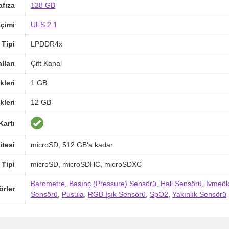
afıza
128 GB
içimi
UFS 2.1
Tipi
LPDDR4x
ları
Çift Kanal
kleri
1 GB
kleri
12 GB
Kartı
itesi
microSD, 512 GB'a kadar
 Tipi
microSD, microSDHC, microSDXC
Barometre
,
Basınç (Pressure) Sensörü
,
Hall Sensörü
,
İvmeöl
örler
Sensörü
,
Pusula
,
RGB Işık Sensörü
,
SpO2
,
Yakınlık Sensörü