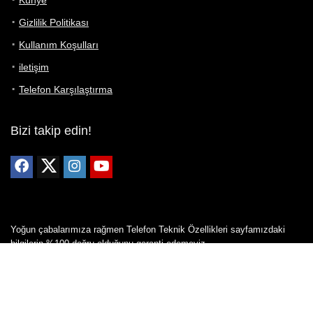
Künye
Gizlilik Politikası
Kullanım Koşulları
iletişim
Telefon Karşılaştırma
Bizi takip edin!
Yoğun çabalarımıza rağmen Telefon Teknik Özellikleri sayfamızdaki
bilgilerin %100 doğru olduğunu garanti edemeyiz.
Belirli bir teknik özellik sizin için hayati önem taşıyorsa, her zaman
telefon satıcısına danışmanızı öneririz; bunun için en iyi yol doğrudan
web sitesini ziyaret etmektir.