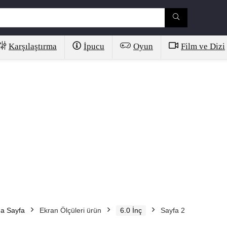
Karşılaştırma
İpucu
Oyun
Film ve Dizi
a Sayfa
Ekran Ölçüleri ürün
6.0 İnç
Sayfa 2