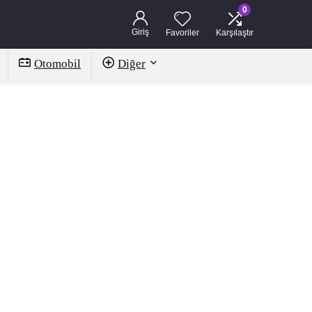
0
Giriş
Favoriler
Karşılaştır
Otomobil
Diğer