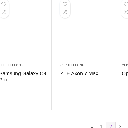
CEP TELEFONU
CEP TELEFONU
CEP
Samsung Galaxy C9
ZTE Axon 7 Max
Op
Pro
←
1
2
3