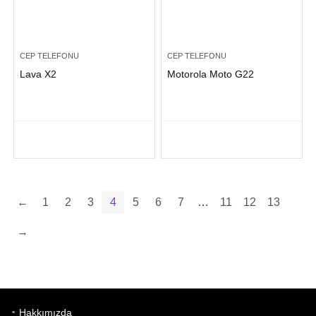
CEP TELEFONU
CEP TELEFONU
Lava X2
Motorola Moto G22
←
1
2
3
4
5
6
7
…
11
12
13
→
Hakkımızda