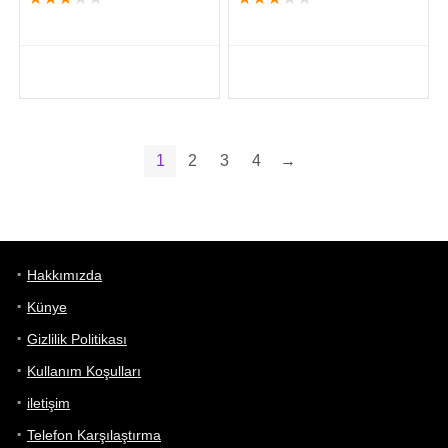
1
2
3
4
→
Hakkımızda
Künye
Gizlilik Politikası
Kullanım Koşulları
iletişim
Telefon Karşılaştırma