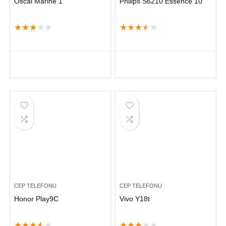
Oscal Marine 1
Philips S6210 Essence 10
★
★
★
★
★
★
★
★
★
★
CEP TELEFONU
CEP TELEFONU
Honor Play9C
Vivo Y18t
★
★
★
★
★
★
★
★
★
★