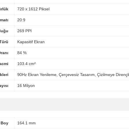
rlük
720 x 1612 Piksel
matı
20:9
luğu
269 PPI
Türü
Kapasitif Ekran
ranı
84 %
acmi
103.4 cm²
kleri
90Hz Ekran Yenileme, Çerçevesiz Tasarım, Çizilmeye Direnç
yısı
16 Milyon
Boy
164.1 mm