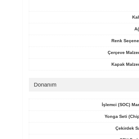
Kal
Ağ
Renk Seçenek
Çerçeve Malze
Kapak Malze
Donanım
İşlemci (SOC) Ma
Yonga Seti (Chi
Çekirdek S