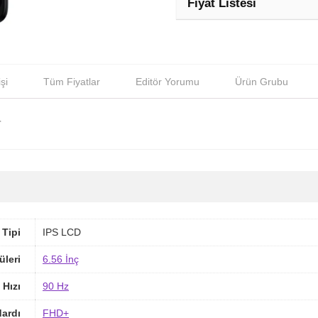
Fiyat Listesi
şi
Tüm Fiyatlar
Editör Yorumu
Ürün Grubu
r
 Tipi
IPS LCD
üleri
6.56 İnç
 Hızı
90 Hz
ardı
FHD+