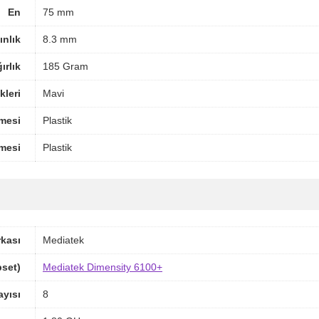
En
75 mm
ınlık
8.3 mm
ırlık
185 Gram
leri
Mavi
mesi
Plastik
mesi
Plastik
rkası
Mediatek
pset)
Mediatek Dimensity 6100+
ayısı
8