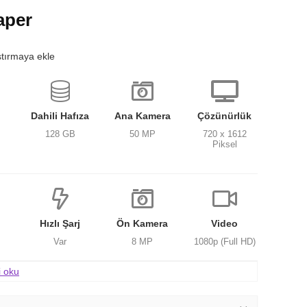
aper
ştırmaya ekle
Dahili Hafıza
Ana Kamera
Çözünürlük
128 GB
50 MP
720 x 1612
Piksel
Hızlı Şarj
Ön Kamera
Video
Var
8 MP
1080p (Full HD)
i oku