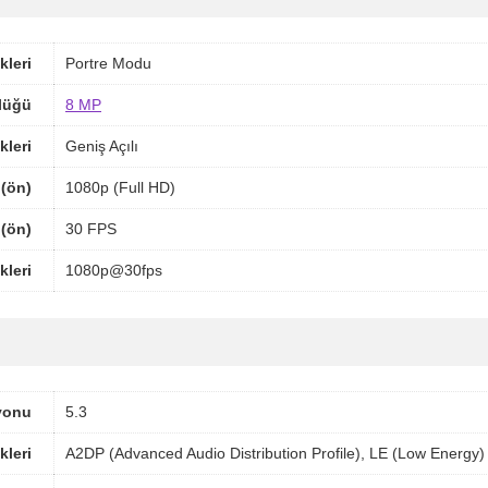
kleri
Portre Modu
lüğü
8 MP
kleri
Geniş Açılı
(ön)
1080p (Full HD)
 (ön)
30 FPS
leri
1080p@30fps
yonu
5.3
kleri
A2DP (Advanced Audio Distribution Profile), LE (Low Energy)