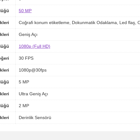
lüğü
50 MP
kleri
Coğrafi konum etiketleme, Dokunmatik Odaklama, Led flaş, 
kleri
Geniş Açı
lüğü
1080p (Full HD)
ğeri
30 FPS
kleri
1080p@30fps
lüğü
5 MP
kleri
Ultra Geniş Açı
lüğü
2 MP
kleri
Derinlik Sensörü