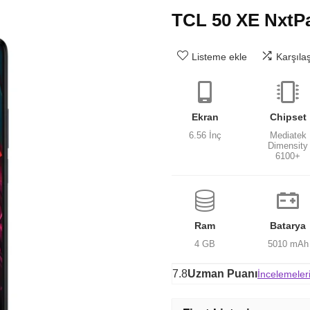
TCL 50 XE NxtP
Listeme ekle
Karşıla
Ekran
Chipset
6.56 İnç
Mediatek
Dimensity
6100+
Ram
Batarya
4 GB
5010 mAh
7.8
Uzman Puanı
İncelemeler