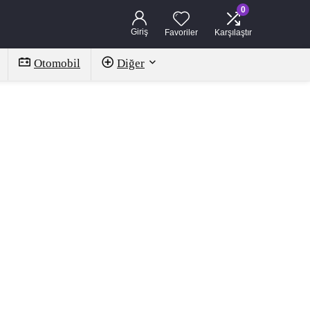
0
Giriş
Favoriler
Karşılaştır
Otomobil
Diğer