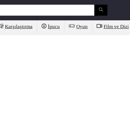
Karşılaştırma
İpucu
Oyun
Film ve Dizi