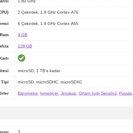
ansı
1.80 GHz
(CPU)
2 Çekirdek, 1.8 GHz Cortex-A76
lemci
6 Çekirdek, 1.8 GHz Cortex-A55
Ram
4 GB
afıza
128 GB
Kartı
itesi
microSD, 1 TB'a kadar
 Tipi
microSD, microSDHC, microSDXC
örler
Barometre
,
İvmeölçer
,
Jiroskop
,
Ortam Işığı Sensörü
,
Pusula
yısı
3