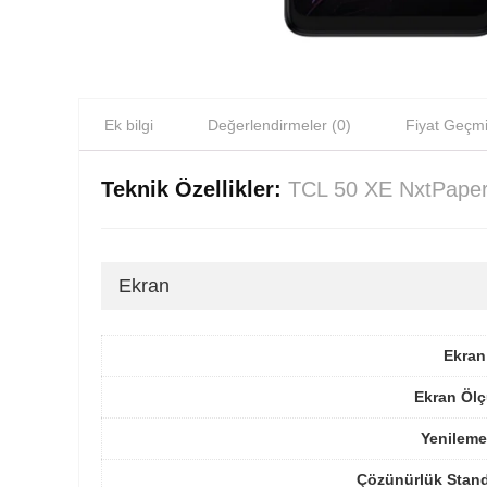
Ek bilgi
Değerlendirmeler (0)
Fiyat Geçmi
Teknik Özellikler:
TCL 50 XE NxtPape
Ekran
Ekran
Ekran Ölç
Yenileme
Çözünürlük Stand