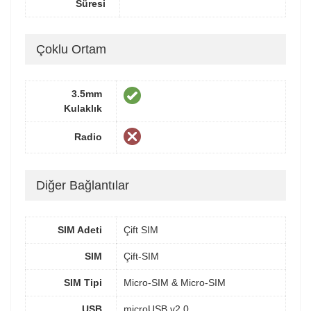
Süresi
Çoklu Ortam
3.5mm
Kulaklık
Radio
Diğer Bağlantılar
SIM Adeti
Çift SIM
SIM
Çift-SIM
SIM Tipi
Micro-SIM & Micro-SIM
USB
microUSB v2.0