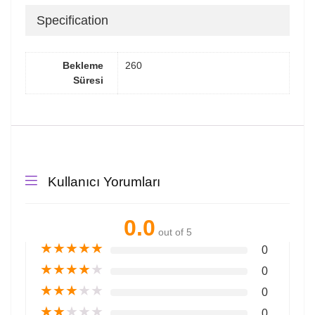
Specification
Bekleme
260
Süresi
Kullanıcı Yorumları
0.0
out of 5
★
★
★
★
★
0
★
★
★
★
★
0
★
★
★
★
★
0
★
★
★
★
★
0