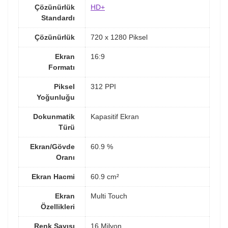
Çözünürlük
HD+
Standardı
Çözünürlük
720 x 1280 Piksel
Ekran
16:9
Formatı
Piksel
312 PPI
Yoğunluğu
Dokunmatik
Kapasitif Ekran
Türü
Ekran/Gövde
60.9 %
Oranı
Ekran Hacmi
60.9 cm²
Ekran
Multi Touch
Özellikleri
Renk Sayısı
16 Milyon