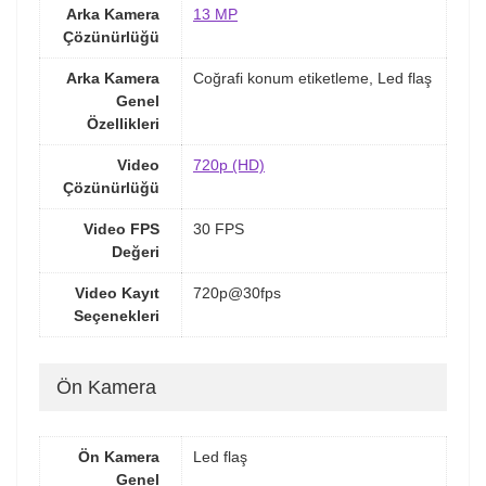
Arka Kamera
13 MP
Çözünürlüğü
Arka Kamera
Coğrafi konum etiketleme, Led flaş
Genel
Özellikleri
Video
720p (HD)
Çözünürlüğü
Video FPS
30 FPS
Değeri
Video Kayıt
720p@30fps
Seçenekleri
Ön Kamera
Ön Kamera
Led flaş
Genel