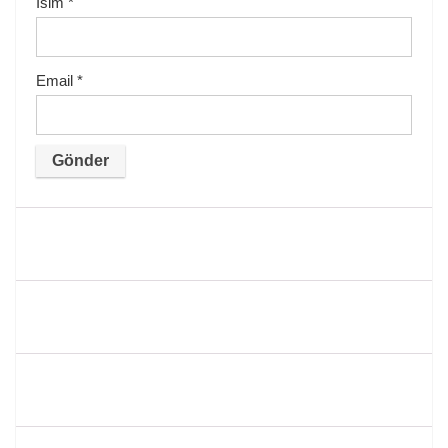
İsim
*
Email
*