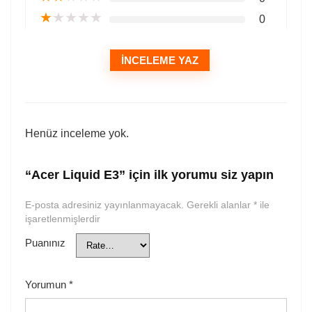
★
★
★
★
★
0
İNCELEME YAZ
Henüz inceleme yok.
“Acer Liquid E3” için ilk yorumu siz yapın
E-posta adresiniz yayınlanmayacak.
Gerekli alanlar
*
ile
işaretlenmişlerdir
Puanınız
Yorumun
*