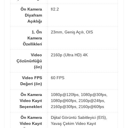
Ön Kamera
f/2.2
Diyafram
Açıklığı
1. Ön
23mm, Geniş Açılı, OIS
Kamera
Özellikleri
Video
2160p (Ultra HD) 4K
Çözünürlüğü
(ön)
Video FPS
60 FPS
Değeri (ön)
Ön Kamera
1080p@120fps, 1080p@30fps,
Video Kayıt
1080p@60fps, 2160p@24fps,
Seçenekleri
2160p@30fps, 2160p@60fps
Ön Kamera
Dijital Görüntü Sabitleyici (EIS),
Video Kayıt
Yavaş Çekim Video Kayıt