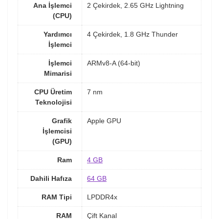
Ana İşlemci
2 Çekirdek, 2.65 GHz Lightning
(CPU)
Yardımcı
4 Çekirdek, 1.8 GHz Thunder
İşlemci
İşlemci
ARMv8-A (64-bit)
Mimarisi
CPU Üretim
7 nm
Teknolojisi
Grafik
Apple GPU
İşlemcisi
(GPU)
Ram
4 GB
Dahili Hafıza
64 GB
RAM Tipi
LPDDR4x
RAM
Çift Kanal