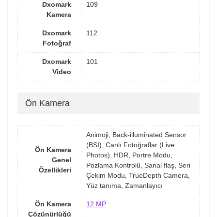
Dxomark
109
Kamera
Dxomark
112
Fotoğraf
Dxomark
101
Video
Ön Kamera
Animoji, Back-illuminated Sensor
(BSI), Canlı Fotoğraflar (Live
Ön Kamera
Photos), HDR, Portre Modu,
Genel
Pozlama Kontrolü, Sanal flaş, Seri
Özellikleri
Çekim Modu, TrueDepth Camera,
Yüz tanıma, Zamanlayıcı
Ön Kamera
12 MP
Çözünürlüğü