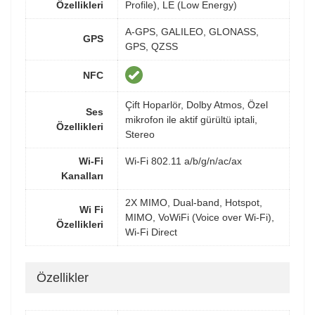
Özellikleri
Profile), LE (Low Energy)
A-GPS, GALILEO, GLONASS,
GPS
GPS, QZSS
NFC
Çift Hoparlör, Dolby Atmos, Özel
Ses
mikrofon ile aktif gürültü iptali,
Özellikleri
Stereo
Wi-Fi
Wi-Fi 802.11 a/b/g/n/ac/ax
Kanalları
2X MIMO, Dual-band, Hotspot,
Wi Fi
MIMO, VoWiFi (Voice over Wi-Fi),
Özellikleri
Wi-Fi Direct
Özellikler