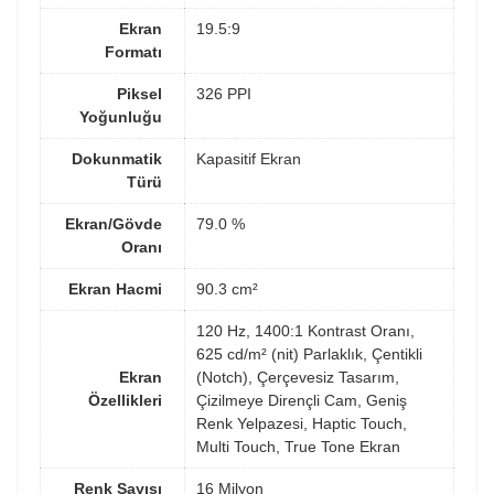
Ekran
19.5:9
Formatı
Piksel
326 PPI
Yoğunluğu
Dokunmatik
Kapasitif Ekran
Türü
Ekran/Gövde
79.0 %
Oranı
Ekran Hacmi
90.3 cm²
120 Hz, 1400:1 Kontrast Oranı,
625 cd/m² (nit) Parlaklık, Çentikli
Ekran
(Notch), Çerçevesiz Tasarım,
Özellikleri
Çizilmeye Dirençli Cam, Geniş
Renk Yelpazesi, Haptic Touch,
Multi Touch, True Tone Ekran
Renk Sayısı
16 Milyon