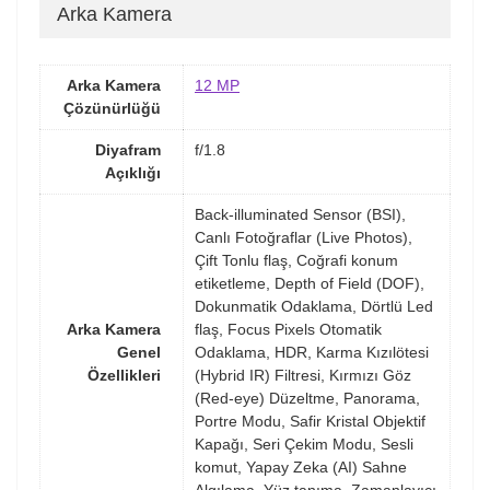
Arka Kamera
Arka Kamera
12 MP
Çözünürlüğü
Diyafram
f/1.8
Açıklığı
Back-illuminated Sensor (BSI),
Canlı Fotoğraflar (Live Photos),
Çift Tonlu flaş, Coğrafi konum
etiketleme, Depth of Field (DOF),
Dokunmatik Odaklama, Dörtlü Led
Arka Kamera
flaş, Focus Pixels Otomatik
Genel
Odaklama, HDR, Karma Kızılötesi
Özellikleri
(Hybrid IR) Filtresi, Kırmızı Göz
(Red-eye) Düzeltme, Panorama,
Portre Modu, Safir Kristal Objektif
Kapağı, Seri Çekim Modu, Sesli
komut, Yapay Zeka (AI) Sahne
Algılama, Yüz tanıma, Zamanlayıcı