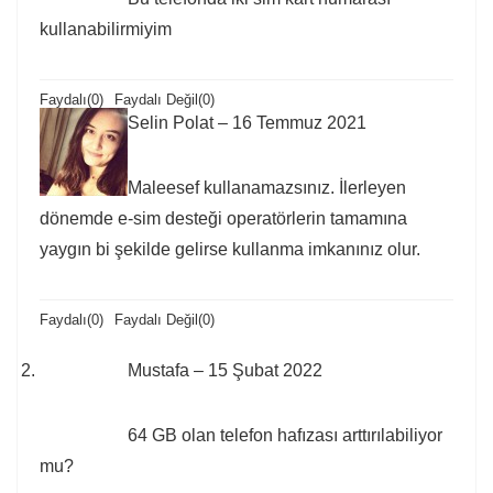
kullanabilirmiyim
Faydalı
(
0
)
Faydalı Değil
(
0
)
Selin Polat
–
16 Temmuz 2021
Maleesef kullanamazsınız. İlerleyen
dönemde e-sim desteği operatörlerin tamamına
yaygın bi şekilde gelirse kullanma imkanınız olur.
Faydalı
(
0
)
Faydalı Değil
(
0
)
Mustafa
–
15 Şubat 2022
64 GB olan telefon hafızası arttırılabiliyor
mu?