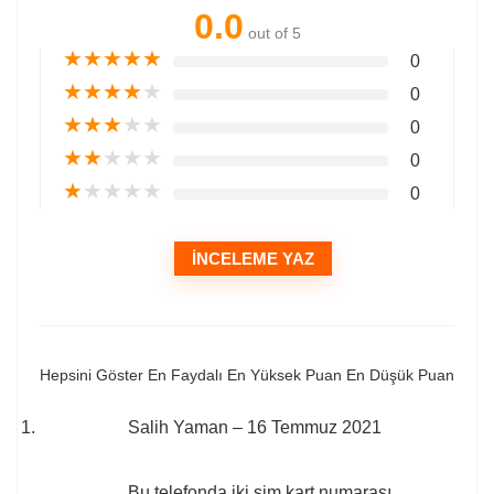
0.0
out of 5
★
★
★
★
★
0
★
★
★
★
★
0
★
★
★
★
★
0
★
★
★
★
★
0
★
★
★
★
★
0
İNCELEME YAZ
Hepsini Göster
En Faydalı
En Yüksek Puan
En Düşük Puan
Salih Yaman
–
16 Temmuz 2021
Bu telefonda iki sim kart numarası