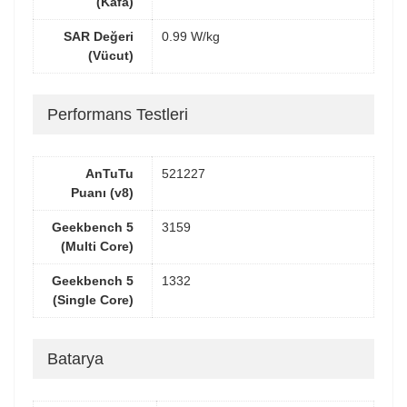
(Kafa)
SAR Değeri
0.99 W/kg
(Vücut)
Performans Testleri
AnTuTu
521227
Puanı (v8)
Geekbench 5
3159
(Multi Core)
Geekbench 5
1332
(Single Core)
Batarya