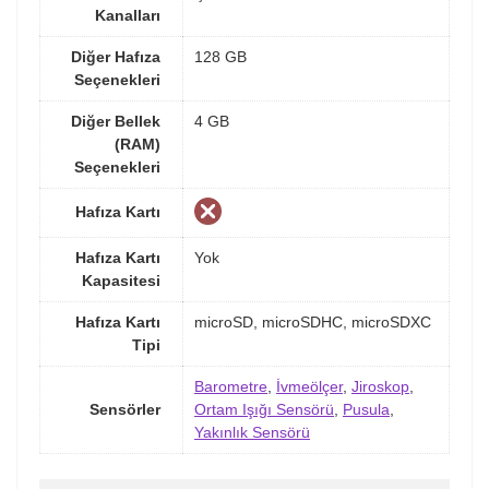
Kanalları
Diğer Hafıza
128 GB
Seçenekleri
Diğer Bellek
4 GB
(RAM)
Seçenekleri
Hafıza Kartı
Hafıza Kartı
Yok
Kapasitesi
Hafıza Kartı
microSD, microSDHC, microSDXC
Tipi
Barometre
,
İvmeölçer
,
Jiroskop
,
Sensörler
Ortam Işığı Sensörü
,
Pusula
,
Yakınlık Sensörü