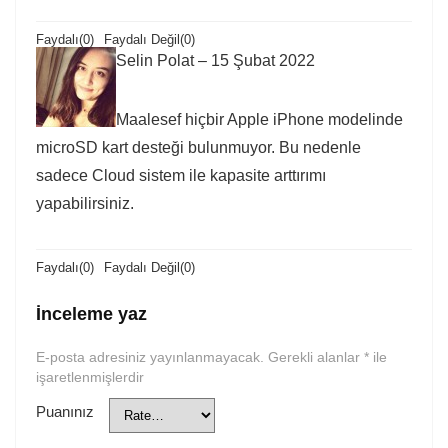
Faydalı
(
0
)
Faydalı Değil
(
0
)
Selin Polat
–
15 Şubat 2022
Maalesef hiçbir Apple iPhone modelinde
microSD kart desteği bulunmuyor. Bu nedenle
sadece Cloud sistem ile kapasite arttırımı
yapabilirsiniz.
Faydalı
(
0
)
Faydalı Değil
(
0
)
İnceleme yaz
E-posta adresiniz yayınlanmayacak.
Gerekli alanlar
*
ile
işaretlenmişlerdir
Puanınız