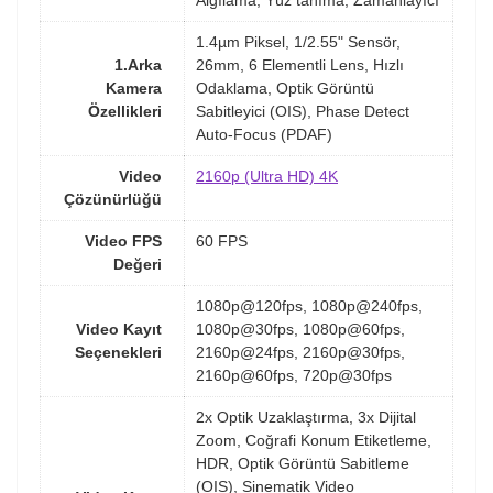
1.4µm Piksel, 1/2.55" Sensör,
1.Arka
26mm, 6 Elementli Lens, Hızlı
Kamera
Odaklama, Optik Görüntü
Özellikleri
Sabitleyici (OIS), Phase Detect
Auto-Focus (PDAF)
Video
2160p (Ultra HD) 4K
Çözünürlüğü
Video FPS
60 FPS
Değeri
1080p@120fps, 1080p@240fps,
Video Kayıt
1080p@30fps, 1080p@60fps,
Seçenekleri
2160p@24fps, 2160p@30fps,
2160p@60fps, 720p@30fps
2x Optik Uzaklaştırma, 3x Dijital
Zoom, Coğrafi Konum Etiketleme,
HDR, Optik Görüntü Sabitleme
(OIS), Sinematik Video