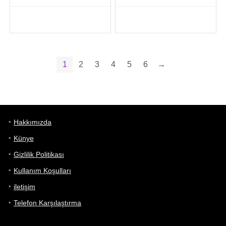
1
2
3
4
5
6
→
Hakkımızda
Künye
Gizlilik Politikası
Kullanım Koşulları
iletişim
Telefon Karşılaştırma